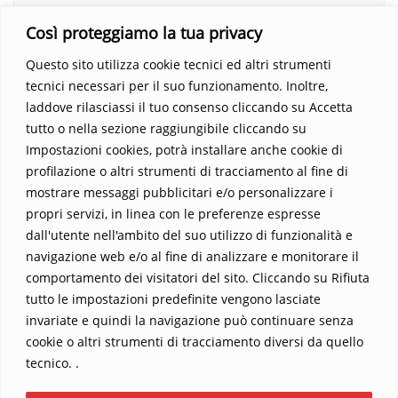
Un’opera che espande gli orizzonti dell’anima, invitandoti a
Così proteggiamo la tua privacy
vedere oltre i confini del conosciuto. Scopri un mondo in cui
fede e realtà si fondono, rendendo ogni pagina un’esperienza
Questo sito utilizza cookie tecnici ed altri strumenti
indimenticabile.
Non perdere l’occasione di immergerti in
tecnici necessari per il suo funzionamento. Inoltre,
questo viaggio straordinario. Acquista il libro e lascia che la
laddove rilasciassi il tuo consenso cliccando su Accetta
Parola trasformi la tua vita
.
tutto o nella sezione raggiungibile cliccando su
Impostazioni cookies, potrà installare anche cookie di
profilazione o altri strumenti di tracciamento al fine di
mostrare messaggi pubblicitari e/o personalizzare i
propri servizi, in linea con le preferenze espresse
dall'utente nell'ambito del suo utilizzo di funzionalità e
navigazione web e/o al fine di analizzare e monitorare il
comportamento dei visitatori del sito. Cliccando su Rifiuta
tutto le impostazioni predefinite vengono lasciate
Home
Contatti
invariate e quindi la navigazione può continuare senza
cookie o altri strumenti di tracciamento diversi da quello
Sostieni La Buona Parola – dona 5 €, 10 €, 25 €… il tuo contributo
tecnico. .
conta
Chi sono? Alessandro Ginotta, scrittore