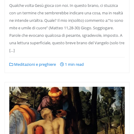
Qualche volta Gesù gioca con noi. In questo brano, ci stuzzica
con un termine che sembrerebbe indicare una cosa, ma in realtà
ne intende un’altra. Quale? Il mio in(solito) commento a:“Io sono
mite e umile di cuore” (Matteo 11,28-30) Giogo. Soggiogare.
Parole che evocano qualcosa di pesante, sgradevole, imposto. A
una lettura superficiale, questo breve brano del Vangelo (solo tre
[…]
Meditazioni e preghiere
1 min read