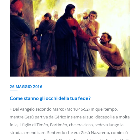
26 MAGGIO 2016
Come stanno gli occhi della tua fede?
+ Dal Vangelo secondo Marco (Mc 10,46-52) In quel tempo,
mentre Gesù partiva da Gèrico insieme ai suoi discepoli e a molta
folla, il figlio di Timèo, Bartimèo, che era cieco, sedeva lungo la
strada a mendicare. Sentendo che era Gesù Nazareno, cominciò