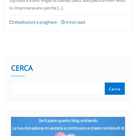
a gridare e a dire: «Figlio di Davide, Gesù, abbi pietà di me!». Molti
lo rimproveravano perché […]
Meditazioni e preghiere
4 min read
CERCA
Cerca
Se ti piace questo blog sostienilo.
La tua donazione mi aiuterà a continuare a creare contenuti di
qualità: