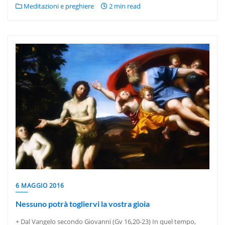
Meditazioni e preghiere
2 min read
6 MAGGIO 2016
Nessuno potrà togliervi la vostra gioia
+ Dal Vangelo secondo Giovanni (Gv 16,20-23) In quel tempo,