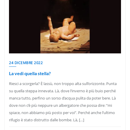
24 DICEMBRE 2022
La vedi quella stella?
Riesci a scorgerla? È lassù, non troppo alta sull’orizzonte. Punta
su quella steppa innevata. Là, dove l’inverno è più buio perché
manca tutto, perfino un sorso d’acqua pulita da poter bere. Là
dove non c’è più neppure un albergatore che possa dire: “mi
spiace, non abbiamo più posto per voi”. Perché anche l’ultimo
rifugio è stato distrutto dalle bombe. Là, […]