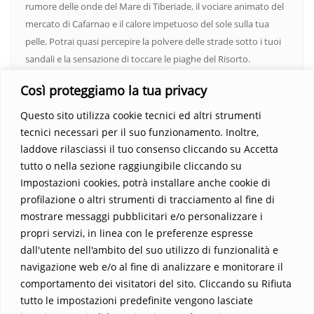
rumore delle onde del Mare di Tiberiade, il vociare animato del
mercato di Cafarnao e il calore impetuoso del sole sulla tua
pelle. Potrai quasi percepire la polvere delle strade sotto i tuoi
sandali e la sensazione di toccare le piaghe del Risorto.
Un’opera che espande gli orizzonti dell’anima, invitandoti a
Così proteggiamo la tua privacy
vedere oltre i confini del conosciuto. Scopri un mondo in cui
fede e realtà si fondono, rendendo ogni pagina un’esperienza
Questo sito utilizza cookie tecnici ed altri strumenti
indimenticabile.
Non perdere l’occasione di immergerti in
tecnici necessari per il suo funzionamento. Inoltre,
questo viaggio straordinario. Acquista il libro e lascia che la
laddove rilasciassi il tuo consenso cliccando su Accetta
Parola trasformi la tua vita
.
tutto o nella sezione raggiungibile cliccando su
Impostazioni cookies, potrà installare anche cookie di
profilazione o altri strumenti di tracciamento al fine di
mostrare messaggi pubblicitari e/o personalizzare i
propri servizi, in linea con le preferenze espresse
dall'utente nell'ambito del suo utilizzo di funzionalità e
navigazione web e/o al fine di analizzare e monitorare il
comportamento dei visitatori del sito. Cliccando su Rifiuta
tutto le impostazioni predefinite vengono lasciate
Home
Contatti