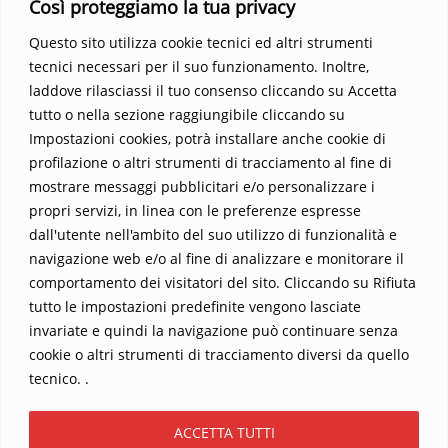
Così proteggiamo la tua privacy
Parola trasformi la tua vita
.
Questo sito utilizza cookie tecnici ed altri strumenti
tecnici necessari per il suo funzionamento. Inoltre,
laddove rilasciassi il tuo consenso cliccando su Accetta
tutto o nella sezione raggiungibile cliccando su
Impostazioni cookies, potrà installare anche cookie di
profilazione o altri strumenti di tracciamento al fine di
mostrare messaggi pubblicitari e/o personalizzare i
propri servizi, in linea con le preferenze espresse
Home
Contatti
dall'utente nell'ambito del suo utilizzo di funzionalità e
navigazione web e/o al fine di analizzare e monitorare il
Sostieni La Buona Parola – dona 5 €, 10 €, 25 €… il tuo contributo
comportamento dei visitatori del sito. Cliccando su Rifiuta
conta
tutto le impostazioni predefinite vengono lasciate
Chi sono? Alessandro Ginotta, scrittore
invariate e quindi la navigazione può continuare senza
I viaggi dell’anima
Catechesi
Libri
cookie o altri strumenti di tracciamento diversi da quello
Informativa Privacy
tecnico. .
Copyright ©2026 La buona Parola . All rights reserved.
ACCETTA TUTTI
Powered by
WordPress
&
Designed by
Bizberg Themes