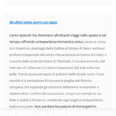
Gli ultimi cento giorni con Gesù
Cento episodi che diventano altrettanti viaggi nello spazio e nel
tempo, offrendo un’esperienza immersiva unica.
L’autore ricrea
con maestria i paesaggi della Galilea al tempo di Gesù: sentirai i
profumi trasportati dal vento che accarezza la tunica di Cristo, il
rumore delle onde del Mare di Tiberiade, il vociare animato del
mercato di Cafarnao e il calore impetuoso del sole sulla tua
pelle. Potrai quasi percepire la polvere delle strade sotto i tuoi
sandali e la sensazione di toccare le piaghe del Risorto.
Un’opera che espande gli orizzonti dell’anima, invitandoti a
vedere oltre i confini del conosciuto. Scopri un mondo in cui
fede e realtà si fondono, rendendo ogni pagina un’esperienza
indimenticabile.
Non perdere l’occasione di immergerti in
questo viaggio straordinario. Acquista il libro e lascia che la