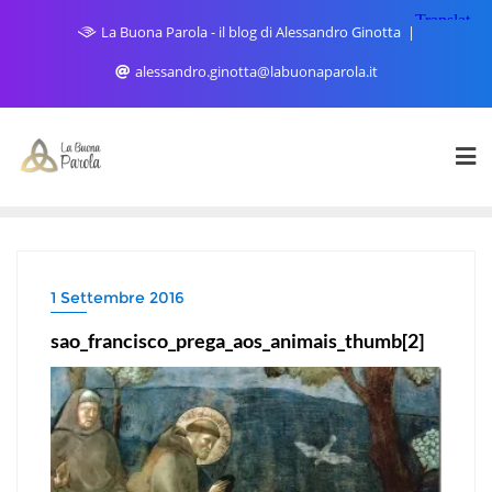
Skip
La Buona Parola - il blog di Alessandro Ginotta
to
content
alessandro.ginotta@labuonaparola.it
1 Settembre 2016
sao_francisco_prega_aos_animais_thumb[2]