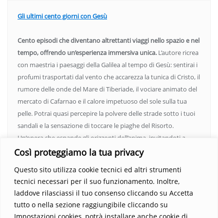
Gli ultimi cento giorni con Gesù
Cento episodi che diventano altrettanti viaggi nello spazio e nel
tempo, offrendo un’esperienza immersiva unica.
L’autore ricrea
con maestria i paesaggi della Galilea al tempo di Gesù: sentirai i
profumi trasportati dal vento che accarezza la tunica di Cristo, il
rumore delle onde del Mare di Tiberiade, il vociare animato del
mercato di Cafarnao e il calore impetuoso del sole sulla tua
pelle. Potrai quasi percepire la polvere delle strade sotto i tuoi
sandali e la sensazione di toccare le piaghe del Risorto.
Un’opera che espande gli orizzonti dell’anima, invitandoti a
vedere oltre i confini del conosciuto. Scopri un mondo in cui
Così proteggiamo la tua privacy
fede e realtà si fondono, rendendo ogni pagina un’esperienza
Questo sito utilizza cookie tecnici ed altri strumenti
indimenticabile.
Non perdere l’occasione di immergerti in
tecnici necessari per il suo funzionamento. Inoltre,
questo viaggio straordinario. Acquista il libro e lascia che la
laddove rilasciassi il tuo consenso cliccando su Accetta
Parola trasformi la tua vita
.
tutto o nella sezione raggiungibile cliccando su
Impostazioni cookies, potrà installare anche cookie di