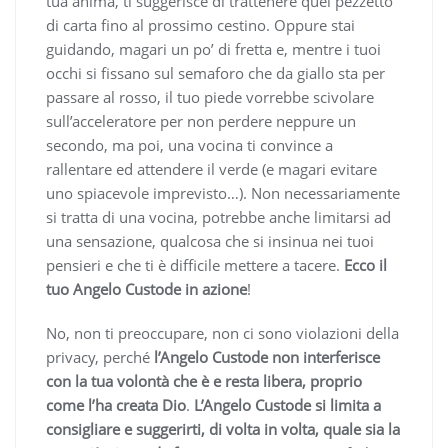
tua anima, ti suggerisce di trattenere quel pezzetto
di carta fino al prossimo cestino. Oppure stai
guidando, magari un po’ di fretta e, mentre i tuoi
occhi si fissano sul semaforo che da giallo sta per
passare al rosso, il tuo piede vorrebbe scivolare
sull’acceleratore per non perdere neppure un
secondo, ma poi, una vocina ti convince a
rallentare ed attendere il verde (e magari evitare
uno spiacevole imprevisto…). Non necessariamente
si tratta di una vocina, potrebbe anche limitarsi ad
una sensazione, qualcosa che si insinua nei tuoi
pensieri e che ti è difficile mettere a tacere.
Ecco il
tuo Angelo Custode in azione
!
No, non ti preoccupare, non ci sono violazioni della
privacy, perché
l’Angelo Custode non interferisce
con la tua volontà che è e resta libera, proprio
come l’ha creata Dio
.
L’Angelo Custode si limita a
consigliare e suggerirti, di volta in volta, quale sia la