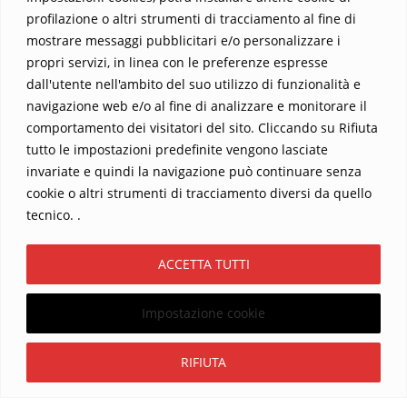
profilazione o altri strumenti di tracciamento al fine di
mostrare messaggi pubblicitari e/o personalizzare i
propri servizi, in linea con le preferenze espresse
dall'utente nell'ambito del suo utilizzo di funzionalità e
navigazione web e/o al fine di analizzare e monitorare il
comportamento dei visitatori del sito. Cliccando su Rifiuta
tutto le impostazioni predefinite vengono lasciate
Home
Contatti
invariate e quindi la navigazione può continuare senza
cookie o altri strumenti di tracciamento diversi da quello
Sostieni La Buona Parola – dona 5 €, 10 €, 25 €… il tuo contributo
tecnico. .
conta
Chi sono? Alessandro Ginotta, scrittore
ACCETTA TUTTI
I viaggi dell’anima
Catechesi
Libri
Informativa Privacy
Impostazione cookie
Copyright ©2026 La buona Parola . All rights reserved.
Powered by
WordPress
&
Designed by
Bizberg Themes
Iscriviti
RIFIUTA