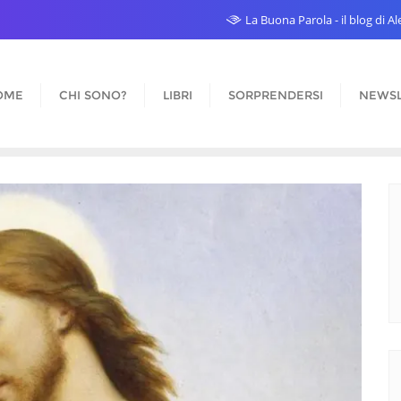
La Buona Parola - il blog di 
OME
CHI SONO?
LIBRI
SORPRENDERSI
NEWSL