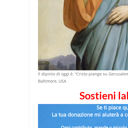
Il dipinto di oggi è: “Cristo piange su Gerusal
Baltimore, USA
Sostieni l
Se ti piace q
La tua donazione mi aiuterà a co
Ogni contributo, grande o piccolo, 