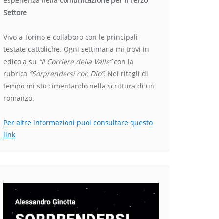
esperienza nella
comunicazione per il Terzo
Settore
Vivo a Torino e collaboro con le principali
testate cattoliche. Ogni settimana mi trovi in
edicola su
“Il Corriere della Valle”
con la
rubrica
“Sorprendersi con Dio”
. Nei ritagli di
tempo mi sto cimentando nella scrittura di un
romanzo.
Per altre informazioni puoi consultare questo
link