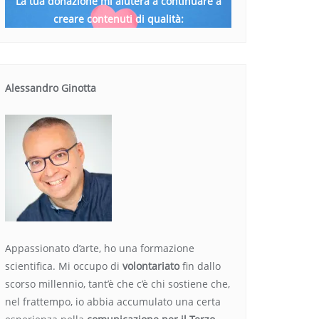
La tua donazione mi aiuterà a continuare a
creare contenuti di qualità:
Alessandro Ginotta
Appassionato d’arte, ho una formazione
scientifica. Mi occupo di
volontariato
fin dallo
scorso millennio, tant’è che c’è chi sostiene che,
nel frattempo, io abbia accumulato una certa