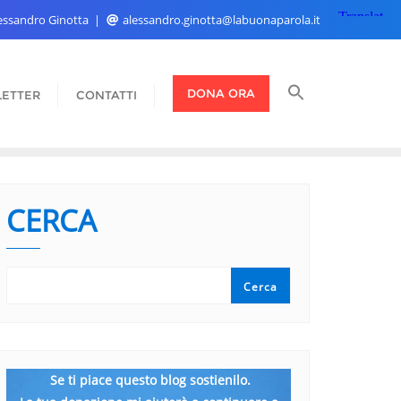
Alessandro Ginotta
alessandro.ginotta@labuonaparola.it
DONA ORA
ETTER
CONTATTI
CERCA
Cerca
Se ti piace questo blog sostienilo.