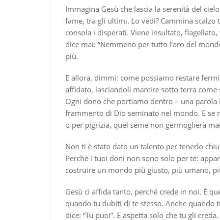
Immagina Gesù che lascia la serenità del cielo 
fame, tra gli ultimi. Lo vedi? Cammina scalzo tr
consola i disperati. Viene insultato, flagellat
dice mai: “Nemmeno per tutto l’oro del mondo!”
più.
E allora, dimmi: come possiamo restare fermi? 
affidato, lasciandoli marcire sotto terra com
Ogni dono che portiamo dentro – una parola b
frammento di Dio seminato nel mondo. E se n
o per pigrizia, quel seme non germoglierà mai.
Non ti è stato dato un talento per tenerlo chiuso
Perché i tuoi doni non sono solo per te: appa
costruire un mondo più giusto, più umano, più
Gesù ci affida tanto, perché crede in noi. È qu
quando tu dubiti di te stesso. Anche quando ti
dice: “Tu puoi”. E aspetta solo che tu gli creda.