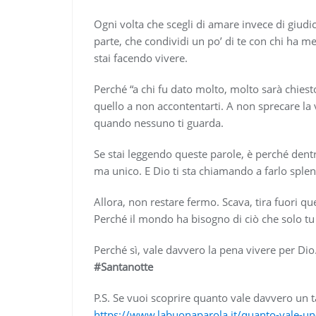
Ogni volta che scegli di amare invece di giudic
parte, che condividi un po’ di te con chi ha me
stai facendo vivere.
Perché “a chi fu dato molto, molto sarà chie
quello a non accontentarti. A non sprecare la 
quando nessuno ti guarda.
Se stai leggendo queste parole, è perché dentro
ma unico. E Dio ti sta chiamando a farlo sple
Allora, non restare fermo. Scava, tira fuori q
Perché il mondo ha bisogno di ciò che solo tu
Perché sì, vale davvero la pena vivere per Dio
#Santanotte
P.S. Se vuoi scoprire quanto vale davvero un t
https://www.labuonaparola.it/quanto-vale-un