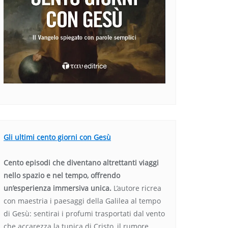
Gli ultimi cento giorni con Gesù
Cento episodi che diventano altrettanti viaggi
nello spazio e nel tempo, offrendo
un’esperienza immersiva unica.
L’autore ricrea
con maestria i paesaggi della Galilea al tempo
di Gesù: sentirai i profumi trasportati dal vento
che accarezza la tunica di Cristo, il rumore