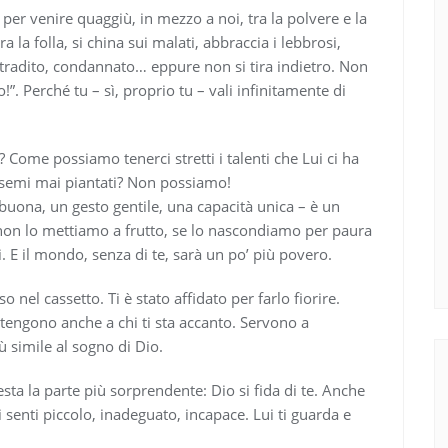
per venire quaggiù, in mezzo a noi, tra la polvere e la
a la folla, si china sui malati, abbraccia i lebbrosi,
o, tradito, condannato… eppure non si tira indietro. Non
. Perché tu – sì, proprio tu – vali infinitamente di
Come possiamo tenerci stretti i talenti che Lui ci ha
e semi mai piantati? Non possiamo!
uona, un gesto gentile, una capacità unica – è un
on lo mettiamo a frutto, se lo nascondiamo per paura
 E il mondo, senza di te, sarà un po’ più povero.
 nel cassetto. Ti è stato affidato per farlo fiorire.
rtengono anche a chi ti sta accanto. Servono a
 simile al sogno di Dio.
esta la parte più sorprendente: Dio si fida di te. Anche
 senti piccolo, inadeguato, incapace. Lui ti guarda e