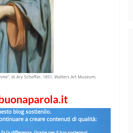
emme”, di Ary Scheffer, 1851, Walters Art Museum,
abuonaparola.it
uesto blog sostienilo.
ntinuare a creare contenuti di qualità:
fa la differenza. Grazie per il tuo sostegno!