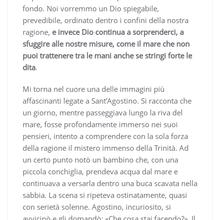
fondo. Noi vorremmo un Dio spiegabile,
prevedibile, ordinato dentro i confini della nostra
ragione,
e invece Dio continua a sorprenderci, a
sfuggire alle nostre misure, come il mare che non
puoi trattenere tra le mani anche se stringi forte le
dita
.
Mi torna nel cuore una delle immagini più
affascinanti legate a Sant’Agostino. Si racconta che
un giorno, mentre passeggiava lungo la riva del
mare, fosse profondamente immerso nei suoi
pensieri, intento a comprendere con la sola forza
della ragione il mistero immenso della Trinità. Ad
un certo punto notò un bambino che, con una
piccola conchiglia, prendeva acqua dal mare e
continuava a versarla dentro una buca scavata nella
sabbia. La scena si ripeteva ostinatamente, quasi
con serietà solenne. Agostino, incuriosito, si
avvicinò e gli domandò: «Che cosa stai facendo?». Il