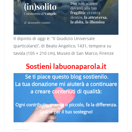
Il dipinto di oggi è: “Il Giudizio Universale
(particolare)”, di Beato Angelico, 1431, tempera su
tavola (105 × 210 cm), Museo di San Marco, Firenze
Sostieni labuonaparola.it
Se ti piace questo blog sostienilo.
La tua donazione mi aiuterà a continuare
a creare contenuti di qualità:
Ogni contributo, grande o piccolo, fa la differenza.
Grazie per il tuo sostegno!