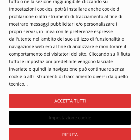
tutto o nella sezione raggiungibile cliccando su
Impostazioni cookies, potrà installare anche cookie di
profilazione o altri strumenti di tracciamento al fine di
mostrare messaggi pubblicitari e/o personalizzare i
propri servizi, in linea con le preferenze espresse
Home
Contatti
dall'utente nell'ambito del suo utilizzo di funzionalità e
navigazione web e/o al fine di analizzare e monitorare il
Sostieni La Buona Parola – dona 5 €, 10 €, 25 €… il tuo contributo
comportamento dei visitatori del sito. Cliccando su Rifiuta
conta
tutto le impostazioni predefinite vengono lasciate
Chi sono? Alessandro Ginotta, scrittore
invariate e quindi la navigazione può continuare senza
I viaggi dell’anima
Catechesi
Libri
cookie o altri strumenti di tracciamento diversi da quello
Informativa Privacy
tecnico. .
Copyright ©2026 La buona Parola . All rights reserved.
ACCETTA TUTTI
Powered by
WordPress
&
Designed by
Bizberg Themes
Impostazione cookie
Iscriviti
RIFIUTA