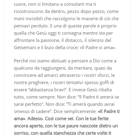
cuore, non si limitano a consolarti ma ti
ricostruiscono da dentro, pezzo dopo pezzo, come
mani invisibili che raccolgono le macerie di ciò che
pensavi perduto. E una di queste parole è proprio
quella che Gesù oggi ti consegna mentre sta per
affrontare la passione, il distacco, il silenzio del
Getsemani e il buio della croce: «Il Padre vi ama».
Perché noi siamo abituati a pensare a Dio come a
qualcuno da raggiungere, da meritare, quasi da
convincere ad amarci attraverso i nostri sforzi, le
nostre preghiere, i nostri tentativi spesso goffi di
essere “abbastanza bravi”. E invece Gesù ribalta
tutto, come sempre. Non dice: “Il Padre ti amerà se
sarai perfetto”. Non dice: “Ti amerà quando avrai
smesso di cadere”. Dice semplicemente:
«Il Padre ti
ama»
.
Adesso. Così come sei.
Con le tue ferite
ancora aperte, con le tue paure nascoste dietro un
sorriso, con quella stanchezza che certe volte ti