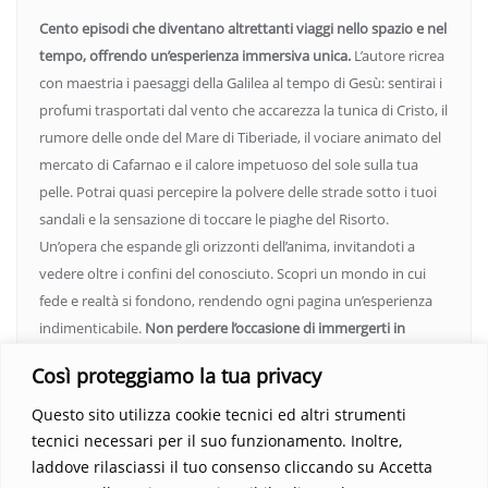
Cento episodi che diventano altrettanti viaggi nello spazio e nel
tempo, offrendo un’esperienza immersiva unica.
L’autore ricrea
con maestria i paesaggi della Galilea al tempo di Gesù: sentirai i
profumi trasportati dal vento che accarezza la tunica di Cristo, il
rumore delle onde del Mare di Tiberiade, il vociare animato del
mercato di Cafarnao e il calore impetuoso del sole sulla tua
pelle. Potrai quasi percepire la polvere delle strade sotto i tuoi
sandali e la sensazione di toccare le piaghe del Risorto.
Un’opera che espande gli orizzonti dell’anima, invitandoti a
vedere oltre i confini del conosciuto. Scopri un mondo in cui
fede e realtà si fondono, rendendo ogni pagina un’esperienza
indimenticabile.
Non perdere l’occasione di immergerti in
questo viaggio straordinario. Acquista il libro e lascia che la
Così proteggiamo la tua privacy
Parola trasformi la tua vita
.
Questo sito utilizza cookie tecnici ed altri strumenti
tecnici necessari per il suo funzionamento. Inoltre,
laddove rilasciassi il tuo consenso cliccando su Accetta