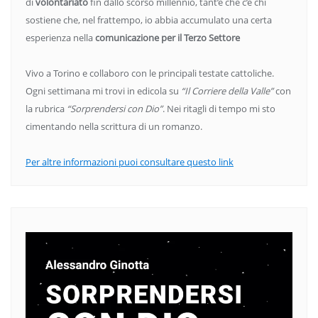
di
volontariato
fin dallo scorso millennio, tant’è che c’è chi
sostiene che, nel frattempo, io abbia accumulato una certa
esperienza nella
comunicazione per il Terzo Settore
Vivo a Torino e collaboro con le principali testate cattoliche.
Ogni settimana mi trovi in edicola su
“Il Corriere della Valle”
con
la rubrica
“Sorprendersi con Dio”
. Nei ritagli di tempo mi sto
cimentando nella scrittura di un romanzo.
Per altre informazioni puoi consultare questo link