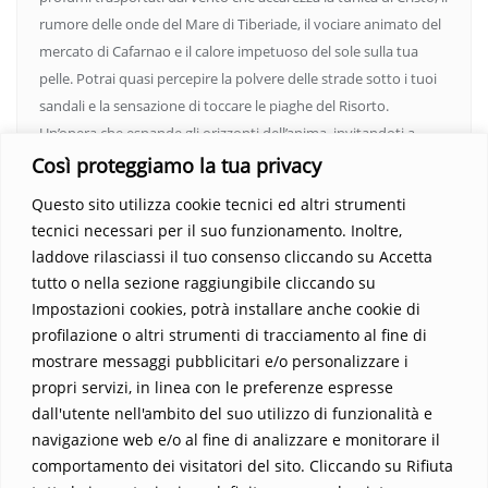
rumore delle onde del Mare di Tiberiade, il vociare animato del
mercato di Cafarnao e il calore impetuoso del sole sulla tua
pelle. Potrai quasi percepire la polvere delle strade sotto i tuoi
sandali e la sensazione di toccare le piaghe del Risorto.
Un’opera che espande gli orizzonti dell’anima, invitandoti a
vedere oltre i confini del conosciuto. Scopri un mondo in cui
Così proteggiamo la tua privacy
fede e realtà si fondono, rendendo ogni pagina un’esperienza
Questo sito utilizza cookie tecnici ed altri strumenti
indimenticabile.
Non perdere l’occasione di immergerti in
tecnici necessari per il suo funzionamento. Inoltre,
questo viaggio straordinario. Acquista il libro e lascia che la
laddove rilasciassi il tuo consenso cliccando su Accetta
Parola trasformi la tua vita
.
tutto o nella sezione raggiungibile cliccando su
Impostazioni cookies, potrà installare anche cookie di
profilazione o altri strumenti di tracciamento al fine di
mostrare messaggi pubblicitari e/o personalizzare i
propri servizi, in linea con le preferenze espresse
dall'utente nell'ambito del suo utilizzo di funzionalità e
navigazione web e/o al fine di analizzare e monitorare il
comportamento dei visitatori del sito. Cliccando su Rifiuta