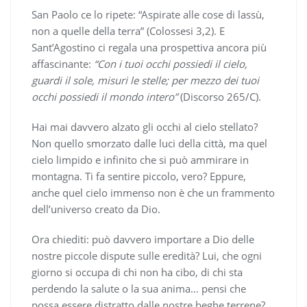
San Paolo ce lo ripete: “Aspirate alle cose di lassù,
non a quelle della terra” (Colossesi 3,2). E
Sant’Agostino ci regala una prospettiva ancora più
affascinante:
“Con i tuoi occhi possiedi il cielo,
guardi il sole, misuri le stelle; per mezzo dei tuoi
occhi possiedi il mondo intero”
(Discorso 265/C).
Hai mai davvero alzato gli occhi al cielo stellato?
Non quello smorzato dalle luci della città, ma quel
cielo limpido e infinito che si può ammirare in
montagna. Ti fa sentire piccolo, vero? Eppure,
anche quel cielo immenso non è che un frammento
dell’universo creato da Dio.
Ora chiediti: può davvero importare a Dio delle
nostre piccole dispute sulle eredità? Lui, che ogni
giorno si occupa di chi non ha cibo, di chi sta
perdendo la salute o la sua anima… pensi che
possa essere distratto dalle nostre beghe terrene?