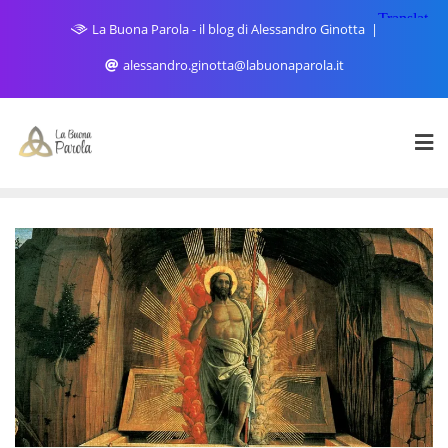
Skip
La Buona Parola - il blog di Alessandro Ginotta
to
content
alessandro.ginotta@labuonaparola.it