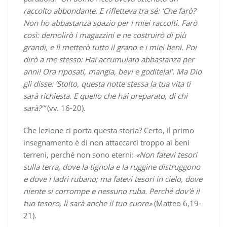
raccolto abbondante. E rifletteva tra sé: ‘Che farò?
Non ho abbastanza spazio per i miei raccolti. Farò
così: demolirò i magazzini e ne costruirò di più
grandi, e lì metterò tutto il grano e i miei beni. Poi
dirò a me stesso: Hai accumulato abbastanza per
anni! Ora riposati, mangia, bevi e goditela!’. Ma Dio
gli disse: ‘Stolto, questa notte stessa la tua vita ti
sarà richiesta. E quello che hai preparato, di chi
sarà?’”
(vv. 16-20).
Che lezione ci porta questa storia? Certo, il primo
insegnamento è di non attaccarci troppo ai beni
terreni, perché non sono eterni:
«Non fatevi tesori
sulla terra, dove la tignola e la ruggine distruggono
e dove i ladri rubano; ma fatevi tesori in cielo, dove
niente si corrompe e nessuno ruba. Perché dov’è il
tuo tesoro, lì sarà anche il tuo cuore»
(Matteo 6,19-
21).