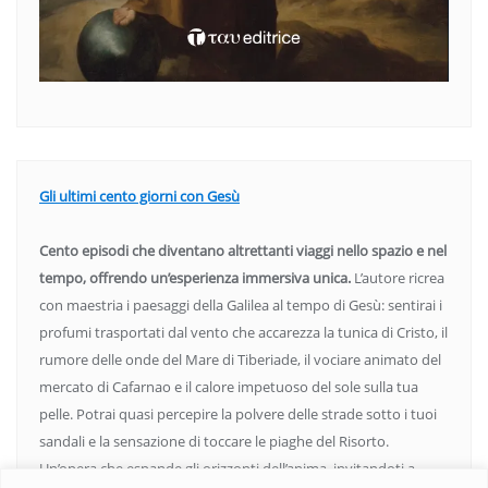
Gli ultimi cento giorni con Gesù
Cento episodi che diventano altrettanti viaggi nello spazio e nel
tempo, offrendo un’esperienza immersiva unica.
L’autore ricrea
con maestria i paesaggi della Galilea al tempo di Gesù: sentirai i
profumi trasportati dal vento che accarezza la tunica di Cristo, il
rumore delle onde del Mare di Tiberiade, il vociare animato del
mercato di Cafarnao e il calore impetuoso del sole sulla tua
pelle. Potrai quasi percepire la polvere delle strade sotto i tuoi
sandali e la sensazione di toccare le piaghe del Risorto.
Un’opera che espande gli orizzonti dell’anima, invitandoti a