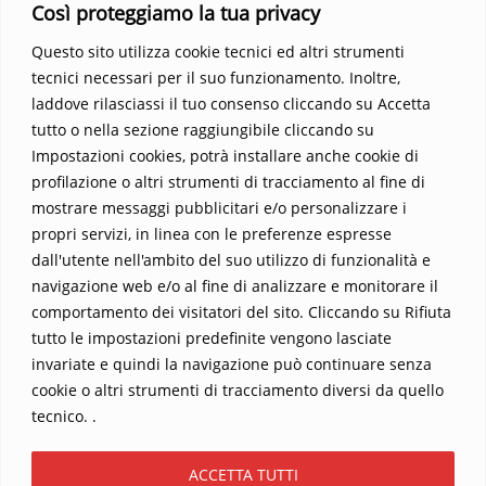
vedere oltre i confini del conosciuto. Scopri un mondo in cui
Così proteggiamo la tua privacy
fede e realtà si fondono, rendendo ogni pagina un’esperienza
Questo sito utilizza cookie tecnici ed altri strumenti
indimenticabile.
Non perdere l’occasione di immergerti in
tecnici necessari per il suo funzionamento. Inoltre,
questo viaggio straordinario. Acquista il libro e lascia che la
laddove rilasciassi il tuo consenso cliccando su Accetta
Parola trasformi la tua vita
.
tutto o nella sezione raggiungibile cliccando su
Impostazioni cookies, potrà installare anche cookie di
profilazione o altri strumenti di tracciamento al fine di
mostrare messaggi pubblicitari e/o personalizzare i
propri servizi, in linea con le preferenze espresse
dall'utente nell'ambito del suo utilizzo di funzionalità e
navigazione web e/o al fine di analizzare e monitorare il
comportamento dei visitatori del sito. Cliccando su Rifiuta
tutto le impostazioni predefinite vengono lasciate
Home
Contatti
invariate e quindi la navigazione può continuare senza
cookie o altri strumenti di tracciamento diversi da quello
Sostieni La Buona Parola – dona 5 €, 10 €, 25 €… il tuo contributo
tecnico. .
conta
Chi sono? Alessandro Ginotta, scrittore
ACCETTA TUTTI
I viaggi dell’anima
Catechesi
Libri