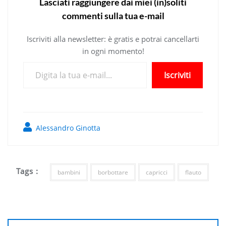
Lasciati raggiungere dai miei (in)soliti
commenti sulla tua e-mail
Iscriviti alla newsletter: è gratis e potrai cancellarti
in ogni momento!
Digita la tua e-mail...
Iscriviti
Alessandro Ginotta
Tags :
bambini
borbottare
capricci
flauto
Navigazione
articoli