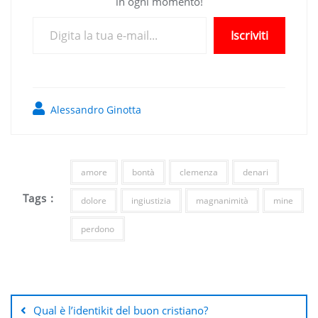
in ogni momento!
Digita la tua e-mail...
Iscriviti
Alessandro Ginotta
amore
bontà
clemenza
denari
Tags :
dolore
ingiustizia
magnanimità
mine
perdono
Navigazione
articoli
Qual è l’identikit del buon cristiano?