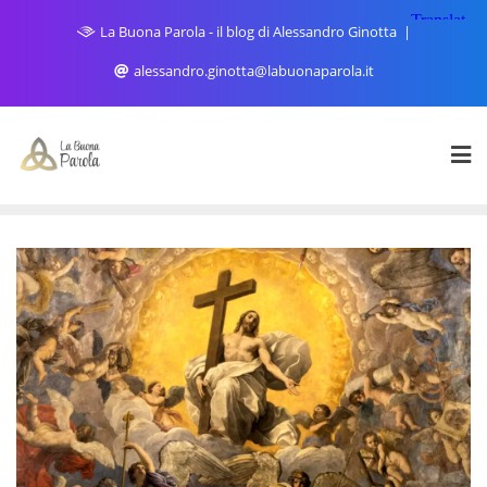
Skip
La Buona Parola - il blog di Alessandro Ginotta
to
content
alessandro.ginotta@labuonaparola.it