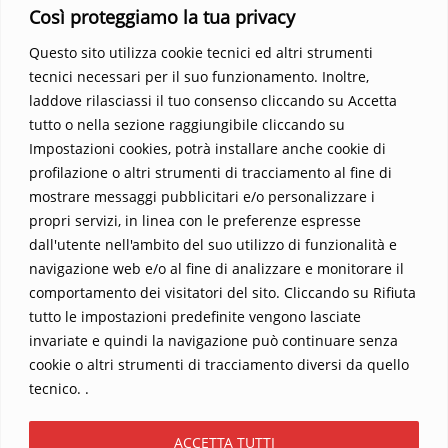
vedere oltre i confini del conosciuto. Scopri un mondo in cui
Così proteggiamo la tua privacy
fede e realtà si fondono, rendendo ogni pagina un’esperienza
Questo sito utilizza cookie tecnici ed altri strumenti
indimenticabile.
Non perdere l’occasione di immergerti in
tecnici necessari per il suo funzionamento. Inoltre,
questo viaggio straordinario. Acquista il libro e lascia che la
laddove rilasciassi il tuo consenso cliccando su Accetta
Parola trasformi la tua vita
.
tutto o nella sezione raggiungibile cliccando su
Impostazioni cookies, potrà installare anche cookie di
profilazione o altri strumenti di tracciamento al fine di
mostrare messaggi pubblicitari e/o personalizzare i
propri servizi, in linea con le preferenze espresse
dall'utente nell'ambito del suo utilizzo di funzionalità e
navigazione web e/o al fine di analizzare e monitorare il
comportamento dei visitatori del sito. Cliccando su Rifiuta
tutto le impostazioni predefinite vengono lasciate
Home
Contatti
invariate e quindi la navigazione può continuare senza
cookie o altri strumenti di tracciamento diversi da quello
Sostieni La Buona Parola – dona 5 €, 10 €, 25 €… il tuo contributo
tecnico. .
conta
Chi sono? Alessandro Ginotta, scrittore
ACCETTA TUTTI
I viaggi dell’anima
Catechesi
Libri