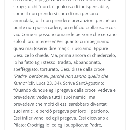
strage, o chi “non fa” qualcosa di indispensabile,
come il non prendersi cura di una persona
ammalata, o il non prendere precauzioni perché un
ponte non possa cadere, un edificio crollare… e così
via. Come si possono amare le persone che cercano
solo il loro interesse? Per quanto ci impegniamo
quasi mai (oserei dire mai) ci riusciamo. Eppure
Gesù ce lo chiede. Ma, prima ancora di chiedercelo,
lo ha fatto Egli stesso: tradito, abbandonato,
sbeffeggiato, torturato, Gesù disse dalla croce:
“Padre, perdonali, perché non sanno quello che
fanno”
(cfr. Luca 23, 34). Scrive Sant’Agostino:
“Quando dunque egli pregava dalla croce, vedeva e
prevedeva; vedeva tutti i suoi nemici, ma
prevedeva che molti di essi sarebbero diventati
suoi amici, e perciò pregava per loro il perdono.
Essi infierivano, ed egli pregava. Essi dicevano a
Pilato: Crocifiggilo! ed egli supplicava: Padre,