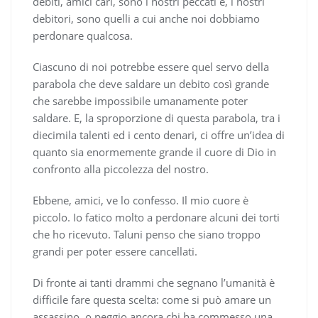
debiti, amici cari, sono i nostri peccati e, i nostri
debitori, sono quelli a cui anche noi dobbiamo
perdonare qualcosa.
Ciascuno di noi potrebbe essere quel servo della
parabola che deve saldare un debito così grande
che sarebbe impossibile umanamente poter
saldare. E, la sproporzione di questa parabola, tra i
diecimila talenti ed i cento denari, ci offre un’idea di
quanto sia enormemente grande il cuore di Dio in
confronto alla piccolezza del nostro.
Ebbene, amici, ve lo confesso. Il mio cuore è
piccolo. Io fatico molto a perdonare alcuni dei torti
che ho ricevuto. Taluni penso che siano troppo
grandi per poter essere cancellati.
Di fronte ai tanti drammi che segnano l’umanità è
difficile fare questa scelta: come si può amare un
assassino, o peggio ancora chi ha commesso una