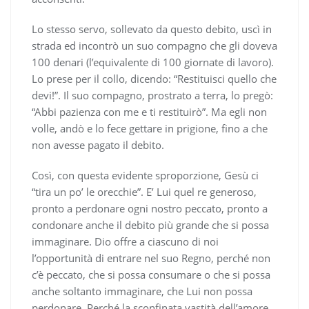
Lo stesso servo, sollevato da questo debito, uscì in
strada ed incontrò un suo compagno che gli doveva
100 denari (l’equivalente di 100 giornate di lavoro).
Lo prese per il collo, dicendo: “Restituisci quello che
devi!”. Il suo compagno, prostrato a terra, lo pregò:
“Abbi pazienza con me e ti restituirò”. Ma egli non
volle, andò e lo fece gettare in prigione, fino a che
non avesse pagato il debito.
Così, con questa evidente sproporzione, Gesù ci
“tira un po’ le orecchie”. E’ Lui quel re generoso,
pronto a perdonare ogni nostro peccato, pronto a
condonare anche il debito più grande che si possa
immaginare. Dio offre a ciascuno di noi
l’opportunità di entrare nel suo Regno, perché non
c’è peccato, che si possa consumare o che si possa
anche soltanto immaginare, che Lui non possa
perdonare. Perché la sconfinata vastità dell’amore