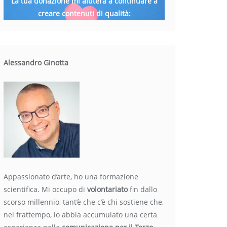
La tua donazione mi aiuterà a continuare a
creare contenuti di qualità:
Alessandro Ginotta
Appassionato d’arte, ho una formazione
scientifica. Mi occupo di
volontariato
fin dallo
scorso millennio, tant’è che c’è chi sostiene che,
nel frattempo, io abbia accumulato una certa