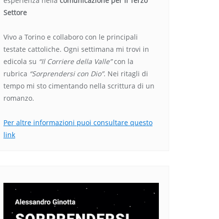
esperienza nella
comunicazione per il Terzo
Settore
Vivo a Torino e collaboro con le principali
testate cattoliche. Ogni settimana mi trovi in
edicola su
“Il Corriere della Valle”
con la
rubrica
“Sorprendersi con Dio”
. Nei ritagli di
tempo mi sto cimentando nella scrittura di un
romanzo.
Per altre informazioni puoi consultare questo
link