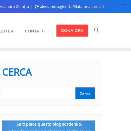
Alessandro Ginotta
alessandro.ginotta@labuonaparola.it
DONA ORA
ETTER
CONTATTI
CERCA
Cerca
Se ti piace questo blog sostienilo.