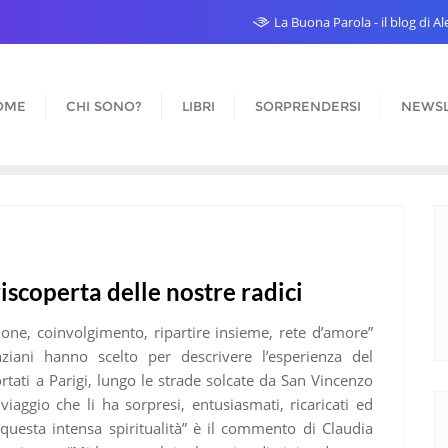
La Buona Parola - il blog di 
OME
CHI SONO?
LIBRI
SORPRENDERSI
NEWSL
riscoperta delle nostre radici
ione, coinvolgimento, ripartire insieme, rete d’amore”
ziani hanno scelto per descrivere l’esperienza del
ortati a Parigi, lungo le strade solcate da San Vincenzo
aggio che li ha sorpresi, entusiasmati, ricaricati ed
questa intensa spiritualità” è il commento di Claudia