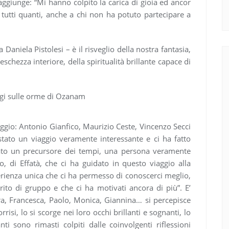
ggiunge: “Mi hanno colpito la carica di gioia ed ancor
a tutti quanti, anche a chi non ha potuto partecipare a
 Daniela Pistolesi – è il risveglio della nostra fantasia,
reschezza interiore, della spiritualità brillante capace di
aggio: Antonio Gianfico, Maurizio Ceste, Vincenzo Secci
stato un viaggio veramente interessante e ci ha fatto
tato un precursore dei tempi, una persona veramente
o, di Effatà, che ci ha guidato in questo viaggio alla
sperienza unica che ci ha permesso di conoscerci meglio,
irito di gruppo e che ci ha motivati ancora di più”. E’
ra, Francesca, Paolo, Monica, Giannina… si percepisce
rrisi, lo si scorge nei loro occhi brillanti e sognanti, lo
ti sono rimasti colpiti dalle coinvolgenti riflessioni