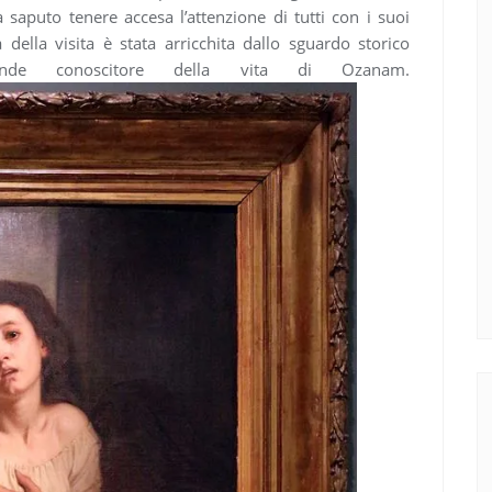
 saputo tenere accesa l’attenzione di tutti con i suoi
 della visita è stata arricchita dallo sguardo storico
nde conoscitore della vita di Ozanam.