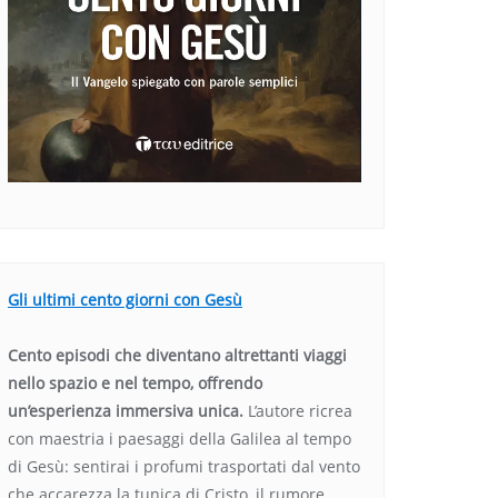
Gli ultimi cento giorni con Gesù
Cento episodi che diventano altrettanti viaggi
nello spazio e nel tempo, offrendo
un’esperienza immersiva unica.
L’autore ricrea
con maestria i paesaggi della Galilea al tempo
di Gesù: sentirai i profumi trasportati dal vento
che accarezza la tunica di Cristo, il rumore