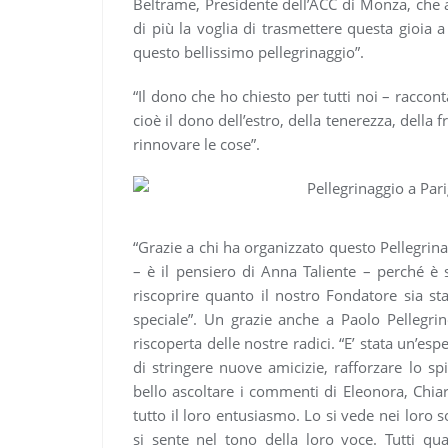
Beltrame, Presidente dell’ACC di Monza, che a
di più la voglia di trasmettere questa gioia 
questo bellissimo pellegrinaggio”.
“Il dono che ho chiesto per tutti noi – racconta
cioè il dono dell’estro, della tenerezza, della f
rinnovare le cose”.
“Grazie a chi ha organizzato questo Pellegrin
– è il pensiero di Anna Taliente – perché è 
riscoprire quanto il nostro Fondatore sia s
speciale”. Un grazie anche a Paolo Pellegrin
riscoperta delle nostre radici. “E’ stata un’e
di stringere nuove amicizie, rafforzare lo sp
bello ascoltare i commenti di Eleonora, Chia
tutto il loro entusiasmo. Lo si vede nei loro so
si sente nel tono della loro voce. Tutti quan