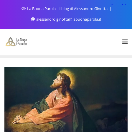
Skip
La Buona Parola - il blog di Alessandro Ginotta
to
content
alessandro.ginotta@labuonaparola.it