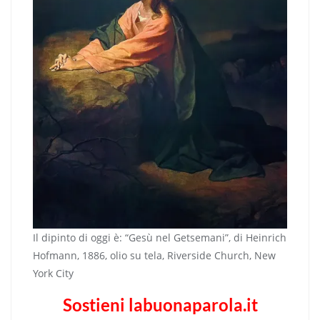
Il dipinto di oggi è: “Gesù nel Getsemani”, di Heinrich
Hofmann, 1886, olio su tela, Riverside Church, New
York City
Sostieni labuonaparola.it