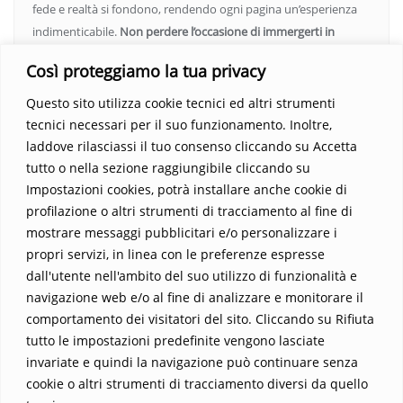
fede e realtà si fondono, rendendo ogni pagina un’esperienza
indimenticabile.
Non perdere l’occasione di immergerti in
questo viaggio straordinario. Acquista il libro e lascia che la
Così proteggiamo la tua privacy
Parola trasformi la tua vita
.
Questo sito utilizza cookie tecnici ed altri strumenti
tecnici necessari per il suo funzionamento. Inoltre,
laddove rilasciassi il tuo consenso cliccando su Accetta
tutto o nella sezione raggiungibile cliccando su
Impostazioni cookies, potrà installare anche cookie di
profilazione o altri strumenti di tracciamento al fine di
mostrare messaggi pubblicitari e/o personalizzare i
propri servizi, in linea con le preferenze espresse
Home
Contatti
dall'utente nell'ambito del suo utilizzo di funzionalità e
navigazione web e/o al fine di analizzare e monitorare il
Sostieni La Buona Parola – dona 5 €, 10 €, 25 €… il tuo contributo
comportamento dei visitatori del sito. Cliccando su Rifiuta
conta
tutto le impostazioni predefinite vengono lasciate
Chi sono? Alessandro Ginotta, scrittore
invariate e quindi la navigazione può continuare senza
I viaggi dell’anima
Catechesi
Libri
cookie o altri strumenti di tracciamento diversi da quello
Informativa Privacy