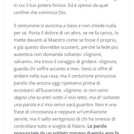
in cui il tuo potere finisce. Ed è spesso da quel
confine che comincia Dio.
Il centurione si avvicina a Gesù e non chiede nulla
per sé. Porta il dolore di un altro, se ne fa carico, lo
mette davanti al Maestro come se fosse il proprio,
e già questo dovrebbe scuoterti, perché la fede più
autentica non domanda soltanto: «Signore,
salvami», ma trova il coraggio di gridare: «Signore,
guarda chi soffre accanto a me». Gesù si offre di
andare nella sua casa, ma il centurione pronuncia
parole che ancora oggi ripetiamo prima di
accostarci all’Eucaristia:
«Signore, io non sono
degno che tu entri sotto il mio tetto, ma di’ soltanto
una parola e il mio servo sarà guarito»
. Non è una
frase di circostanza e neppure un’umiliazione
servile, ma il salto vertiginoso di chi ha smesso di
controllare tutto e sceglie di fidarsi.
Le parole
pronunciate da un soldato romano duemila anni fa