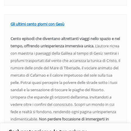
Gli ultimi cento giorni con Gesù
Cento episodi che diventano altrettanti viaggi nello spazio e nel
tempo, offrendo un’esperienza immersiva unica.
L’autore ricrea
con maestria i paesaggi della Galilea al tempo di Gesù: sentirai i
profumi trasportati dal vento che accarezza la tunica di Cristo, il
rumore delle onde del Mare di Tiberiade, il vociare animato del
mercato di Cafarnao e il calore impetuoso del sole sulla tua
pelle. Potrai quasi percepire la polvere delle strade sotto i tuoi
sandali e la sensazione di toccare le piaghe del Risorto.
Un’opera che espande gli orizzonti dell’anima, invitandoti a
vedere oltre i confini del conosciuto. Scopri un mondo in cui
fede e realtà si fondono, rendendo ogni pagina un’esperienza
indimenticabile.
Non perdere l’occasione di immergerti in
questo viaggio straordinario. Acquista il libro e lascia che la