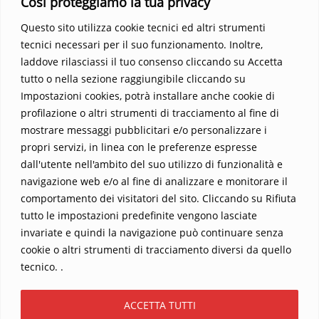
Così proteggiamo la tua privacy
Parola trasformi la tua vita
.
Questo sito utilizza cookie tecnici ed altri strumenti
tecnici necessari per il suo funzionamento. Inoltre,
laddove rilasciassi il tuo consenso cliccando su Accetta
tutto o nella sezione raggiungibile cliccando su
Impostazioni cookies, potrà installare anche cookie di
profilazione o altri strumenti di tracciamento al fine di
mostrare messaggi pubblicitari e/o personalizzare i
propri servizi, in linea con le preferenze espresse
Home
Contatti
dall'utente nell'ambito del suo utilizzo di funzionalità e
navigazione web e/o al fine di analizzare e monitorare il
Sostieni La Buona Parola – dona 5 €, 10 €, 25 €… il tuo contributo
comportamento dei visitatori del sito. Cliccando su Rifiuta
conta
tutto le impostazioni predefinite vengono lasciate
Chi sono? Alessandro Ginotta, scrittore
invariate e quindi la navigazione può continuare senza
I viaggi dell’anima
Catechesi
Libri
cookie o altri strumenti di tracciamento diversi da quello
Informativa Privacy
tecnico. .
Copyright ©2026 La buona Parola . All rights reserved.
ACCETTA TUTTI
Powered by
WordPress
&
Designed by
Bizberg Themes