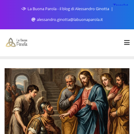
Skip
La Buona Parola - il blog di Alessandro Ginotta
to
content
alessandro.ginotta@labuonaparola.it