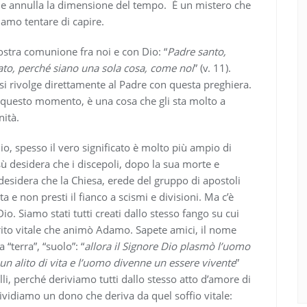
a e annulla la dimensione del tempo. È un mistero che
mo tentare di capire.
nostra comunione fra noi e con Dio:
“
Padre santo,
dato, perché siano una sola cosa, come noi
” (v. 11).
si rivolge direttamente al Padre con questa preghiera.
in questo momento, è una cosa che gli sta molto a
nità.
Dio, spesso il vero significato è molto più ampio di
desidera che i discepoli, dopo la sua morte e
 desidera che la Chiesa, erede del gruppo di apostoli
a e non presti il fianco a scismi e divisioni. Ma c’è
Dio. Siamo stati tutti creati dallo stesso fango su cui
pirito vitale che animò Adamo. Sapete amici, il nome
“terra”, “suolo”: “
allora il Signore Dio plasmò l’uomo
 un alito di vita e l’uomo divenne un essere vivente
”
lli, perché deriviamo tutti dallo stesso atto d’amore di
ividiamo un dono che deriva da quel soffio vitale: