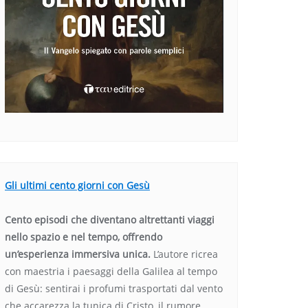
Gli ultimi cento giorni con Gesù
Cento episodi che diventano altrettanti viaggi
nello spazio e nel tempo, offrendo
un’esperienza immersiva unica.
L’autore ricrea
con maestria i paesaggi della Galilea al tempo
di Gesù: sentirai i profumi trasportati dal vento
che accarezza la tunica di Cristo, il rumore