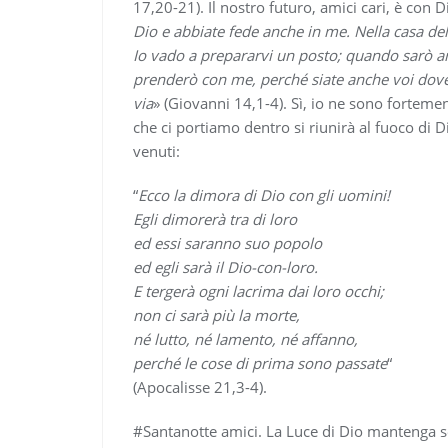
17,20-21). Il nostro futuro, amici cari, è con D
Dio e abbiate fede anche in me. Nella casa del 
Io vado a prepararvi un posto; quando sarò an
prenderò con me, perché siate anche voi dove 
via
» (Giovanni 14,1-4). Sì, io ne sono fortem
che ci portiamo dentro si riunirà al fuoco di
venuti:
“
Ecco la dimora di Dio con gli uomini!
Egli dimorerà tra di loro
ed essi saranno suo popolo
ed egli sarà il Dio-con-loro.
E tergerà ogni lacrima dai loro occhi;
non ci sarà più la morte,
né lutto, né lamento, né affanno,
perché le cose di prima sono passate
“
(Apocalisse 21,3-4).
#Santanotte amici. La Luce di Dio mantenga sem