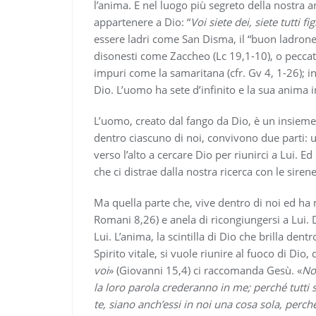
l’anima. E nel luogo più segreto della nostra a
appartenere a Dio: “
Voi siete dei, siete tutti fig
essere ladri come San Disma, il “buon ladrone
disonesti come Zaccheo (Lc 19,1-10), o peccato
impuri come la samaritana (cfr. Gv 4, 1-26); in
Dio. L’uomo ha sete d’infinito e la sua anima 
L’uomo, creato dal fango da Dio, è un insieme d
dentro ciascuno di noi, convivono due parti: u
verso l’alto a cercare Dio per riunirci a Lui. E
che ci distrae dalla nostra ricerca con le siren
Ma quella parte che, vive dentro di noi ed ha
Romani 8,26) e anela di ricongiungersi a Lui.
Lui. L’anima, la scintilla di Dio che brilla dent
Spirito vitale, si vuole riunire al fuoco di Dio, 
voi
» (Giovanni 15,4) ci raccomanda Gesù. «
No
la loro parola crederanno in me; perché tutti 
te, siano anch’essi in noi una cosa sola, per