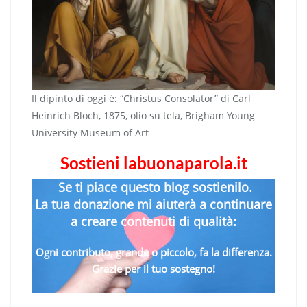
Il dipinto di oggi è: “Christus Consolator” di Carl
Heinrich Bloch, 1875, olio su tela, Brigham Young
University Museum of Art
Sostieni labuonaparola.it
Se ti piace questo blog sostienilo.
La tua donazione mi aiuterà a continuare
a creare contenuti di qualità:
Ogni contributo, grande o piccolo, fa la differenza.
Grazie per il tuo sostegno!