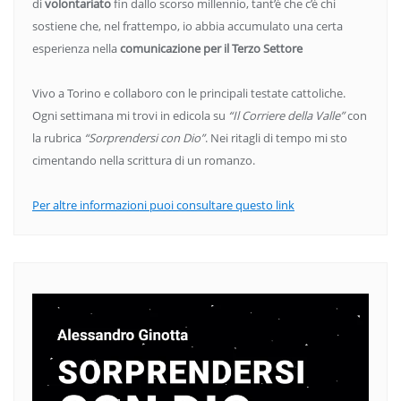
di
volontariato
fin dallo scorso millennio, tant’è che c’è chi
sostiene che, nel frattempo, io abbia accumulato una certa
esperienza nella
comunicazione per il Terzo Settore
Vivo a Torino e collaboro con le principali testate cattoliche.
Ogni settimana mi trovi in edicola su
“Il Corriere della Valle”
con
la rubrica
“Sorprendersi con Dio”
. Nei ritagli di tempo mi sto
cimentando nella scrittura di un romanzo.
Per altre informazioni puoi consultare questo link