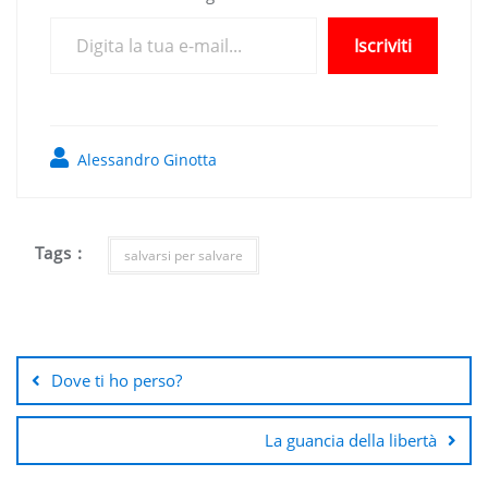
Digita la tua e-mail...
Iscriviti
Alessandro Ginotta
Tags :
salvarsi per salvare
Navigazione
articoli
Dove ti ho perso?
La guancia della libertà