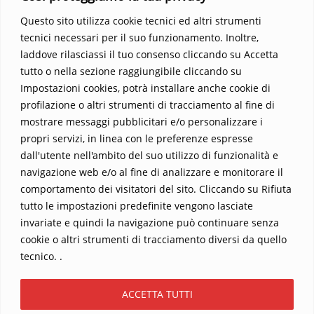
Questo sito utilizza cookie tecnici ed altri strumenti
tecnici necessari per il suo funzionamento. Inoltre,
laddove rilasciassi il tuo consenso cliccando su Accetta
tutto o nella sezione raggiungibile cliccando su
Impostazioni cookies, potrà installare anche cookie di
profilazione o altri strumenti di tracciamento al fine di
mostrare messaggi pubblicitari e/o personalizzare i
propri servizi, in linea con le preferenze espresse
Home
Contatti
dall'utente nell'ambito del suo utilizzo di funzionalità e
navigazione web e/o al fine di analizzare e monitorare il
Sostieni La Buona Parola – dona 5 €, 10 €, 25 €… il tuo contributo
comportamento dei visitatori del sito. Cliccando su Rifiuta
conta
tutto le impostazioni predefinite vengono lasciate
Chi sono? Alessandro Ginotta, scrittore
invariate e quindi la navigazione può continuare senza
I viaggi dell’anima
Catechesi
Libri
cookie o altri strumenti di tracciamento diversi da quello
Informativa Privacy
tecnico. .
Copyright ©2026 La buona Parola . All rights reserved.
ACCETTA TUTTI
Powered by
WordPress
&
Designed by
Bizberg Themes