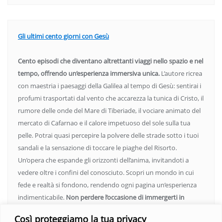
Gli ultimi cento giorni con Gesù
Cento episodi che diventano altrettanti viaggi nello spazio e nel
tempo, offrendo un’esperienza immersiva unica.
L’autore ricrea
con maestria i paesaggi della Galilea al tempo di Gesù: sentirai i
profumi trasportati dal vento che accarezza la tunica di Cristo, il
rumore delle onde del Mare di Tiberiade, il vociare animato del
mercato di Cafarnao e il calore impetuoso del sole sulla tua
pelle. Potrai quasi percepire la polvere delle strade sotto i tuoi
sandali e la sensazione di toccare le piaghe del Risorto.
Un’opera che espande gli orizzonti dell’anima, invitandoti a
vedere oltre i confini del conosciuto. Scopri un mondo in cui
fede e realtà si fondono, rendendo ogni pagina un’esperienza
indimenticabile.
Non perdere l’occasione di immergerti in
questo viaggio straordinario. Acquista il libro e lascia che la
Così proteggiamo la tua privacy
Parola trasformi la tua vita
.