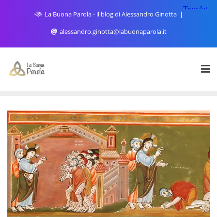
Skip
La Buona Parola - il blog di Alessandro Ginotta
to
content
alessandro.ginotta@labuonaparola.it