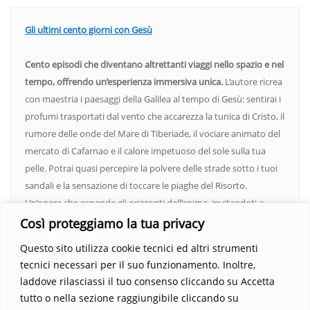
Gli ultimi cento giorni con Gesù
Cento episodi che diventano altrettanti viaggi nello spazio e nel
tempo, offrendo un’esperienza immersiva unica.
L’autore ricrea
con maestria i paesaggi della Galilea al tempo di Gesù: sentirai i
profumi trasportati dal vento che accarezza la tunica di Cristo, il
rumore delle onde del Mare di Tiberiade, il vociare animato del
mercato di Cafarnao e il calore impetuoso del sole sulla tua
pelle. Potrai quasi percepire la polvere delle strade sotto i tuoi
sandali e la sensazione di toccare le piaghe del Risorto.
Un’opera che espande gli orizzonti dell’anima, invitandoti a
vedere oltre i confini del conosciuto. Scopri un mondo in cui
Così proteggiamo la tua privacy
fede e realtà si fondono, rendendo ogni pagina un’esperienza
Questo sito utilizza cookie tecnici ed altri strumenti
indimenticabile.
Non perdere l’occasione di immergerti in
tecnici necessari per il suo funzionamento. Inoltre,
questo viaggio straordinario. Acquista il libro e lascia che la
laddove rilasciassi il tuo consenso cliccando su Accetta
Parola trasformi la tua vita
.
tutto o nella sezione raggiungibile cliccando su