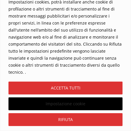
Impostazioni cookies, potrà installare anche cookie di
profilazione o altri strumenti di tracciamento al fine di
mostrare messaggi pubblicitari e/o personalizzare i
propri servizi, in linea con le preferenze espresse
dall'utente nell'ambito del suo utilizzo di funzionalità e
navigazione web e/o al fine di analizzare e monitorare il
comportamento dei visitatori del sito. Cliccando su Rifiuta
tutto le impostazioni predefinite vengono lasciate
Home
Contatti
invariate e quindi la navigazione può continuare senza
cookie o altri strumenti di tracciamento diversi da quello
Sostieni La Buona Parola – dona 5 €, 10 €, 25 €… il tuo contributo
tecnico. .
conta
Chi sono? Alessandro Ginotta, scrittore
ACCETTA TUTTI
I viaggi dell’anima
Catechesi
Libri
Informativa Privacy
Impostazione cookie
Copyright ©2026 La buona Parola . All rights reserved.
Powered by
WordPress
&
Designed by
Bizberg Themes
Iscriviti
RIFIUTA