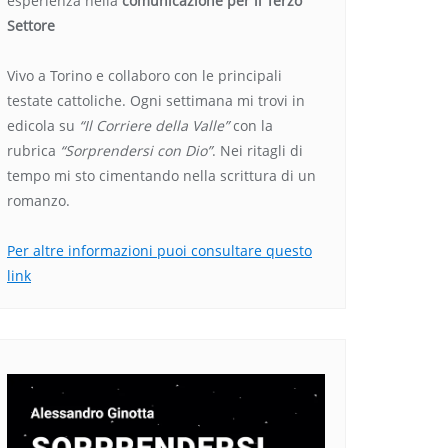
esperienza nella
comunicazione per il Terzo
Settore
Vivo a Torino e collaboro con le principali
testate cattoliche. Ogni settimana mi trovi in
edicola su
“Il Corriere della Valle”
con la
rubrica
“Sorprendersi con Dio”
. Nei ritagli di
tempo mi sto cimentando nella scrittura di un
romanzo.
Per altre informazioni puoi consultare questo
link