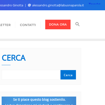
Alessandro Ginotta
alessandro.ginotta@labuonaparola.it
DONA ORA
ETTER
CONTATTI
CERCA
Cerca
Se ti piace questo blog sostienilo.