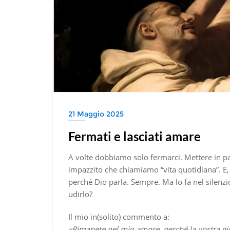
21 Maggio 2025
Fermati e lasciati amare
A volte dobbiamo solo fermarci. Mettere in pa
impazzito che chiamiamo “vita quotidiana”. E,
perché Dio parla. Sempre. Ma lo fa nel silen
udirlo?
Il mio in(solito) commento a:
«Rimanete nel mio amore, perché la vostra gio