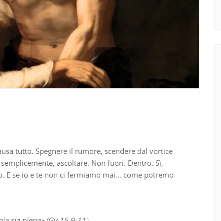
usa tutto. Spegnere il rumore, scendere dal vortice
 semplicemente, ascoltare. Non fuori. Dentro. Sì,
zio. E se io e te non ci fermiamo mai… come potremo
ia sia piena» (Gv 15,9-11).