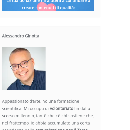
La tua donazione mi aiuterà a continuare a
creare contenuti di qualità:
Alessandro Ginotta
Appassionato d’arte, ho una formazione
scientifica. Mi occupo di
volontariato
fin dallo
scorso millennio, tant’è che c’è chi sostiene che,
nel frattempo, io abbia accumulato una certa