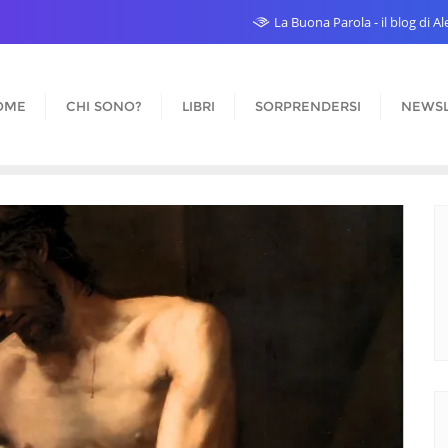
La Buona Parola - il blog di 
OME
CHI SONO?
LIBRI
SORPRENDERSI
NEWSL