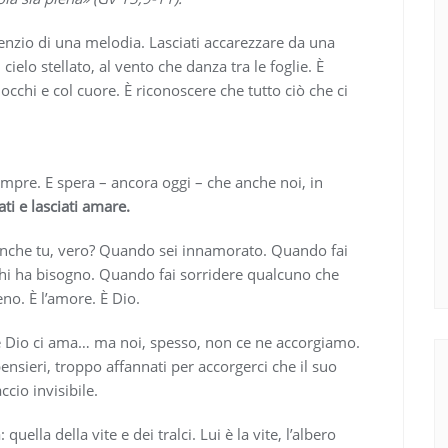
silenzio di una melodia. Lasciati accarezzare da una
ielo stellato, al vento che danza tra le foglie. È
 occhi e col cuore. È riconoscere che tutto ciò che ci
empre. E spera – ancora oggi – che anche noi, in
ti e lasciati amare.
anche tu, vero? Quando sei innamorato. Quando fai
hi ha bisogno. Quando fai sorridere qualcuno che
no. È l’amore. È Dio.
rché Dio ci ama… ma noi, spesso, non ce ne accorgiamo.
ensieri, troppo affannati per accorgerci che il suo
cio invisibile.
ella della vite e dei tralci. Lui è la vite, l’albero