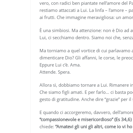
vero, con radici ben piantate nell’amore del Pad
restiamo attaccati a Lui. La linfa – l’amore – pas
ai frutti. Che immagine meravigliosa: un amore
È una simbiosi. Ma attenzione: non è Dio ad a
Lui, ci secchiamo dentro. Siamo noi che, senz
Ma torniamo a quel vortice di cui parlavamo al
dimenticare Dio? Gli affanni, le corse, le pre
Eppure Lui c’è. Ama.
Attende. Spera.
Allora sì, dobbiamo tornare a Lui. Rimanere in
Che siamo figli amati. E per farlo… ci basta po
gesto di gratitudine. Anche dire “grazie” per 
E quando ci accorgeremo, davvero, dell’amor
“compassionevole e misericordioso” (Es 34,6)
chiede:
“Amatevi gli uni gli altri, come io vi h