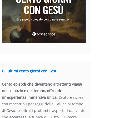
Gli ultimi cento giorni con Gesù
Cento episodi che diventano altrettanti viaggi
nello spazio e nel tempo, offrendo
un’esperienza immersiva unica.
L’autore ricrea
con maestria i paesaggi della Galilea al tempo
di Gesù: sentirai i profumi trasportati dal vento
che accarezza la tunica di Cristo, il rumore