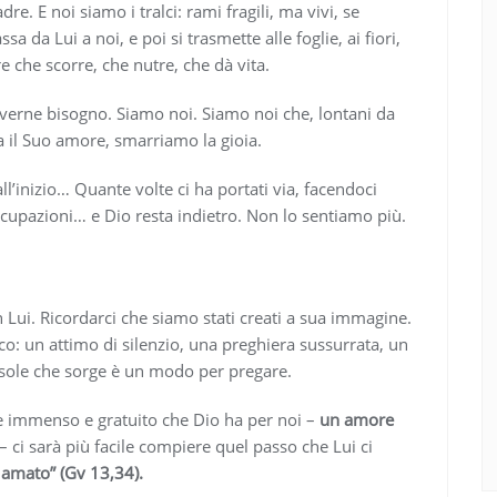
re. E noi siamo i tralci: rami fragili, ma vivi, se
sa da Lui a noi, e poi si trasmette alle foglie, ai fiori,
 che scorre, che nutre, che dà vita.
verne bisogno. Siamo noi. Siamo noi che, lontani da
a il Suo amore, smarriamo la gioia.
l’inizio… Quante volte ci ha portati via, facendoci
occupazioni… e Dio resta indietro. Non lo sentiamo più.
 Lui. Ricordarci che siamo stati creati a sua immagine.
co: un attimo di silenzio, una preghiera sussurrata, un
il sole che sorge è un modo per pregare.
e immenso e gratuito che Dio ha per noi –
un amore
– ci sarà più facile compiere quel passo che Lui ci
o amato” (Gv 13,34).