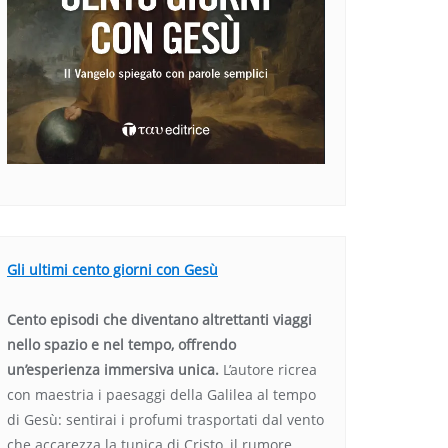
Gli ultimi cento giorni con Gesù
Cento episodi che diventano altrettanti viaggi
nello spazio e nel tempo, offrendo
un’esperienza immersiva unica.
L’autore ricrea
con maestria i paesaggi della Galilea al tempo
di Gesù: sentirai i profumi trasportati dal vento
che accarezza la tunica di Cristo, il rumore