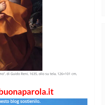
no”, di Guido Reni, 1635, olio su tela, 126×101 cm,
abuonaparola.it
uesto blog sostienilo.