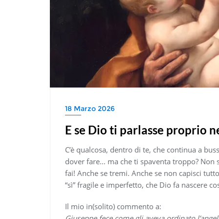
18 Marzo 2026
E se Dio ti parlasse proprio 
C’è qualcosa, dentro di te, che continua a bus
dover fare… ma che ti spaventa troppo? Non sca
fai! Anche se tremi. Anche se non capisci tutto.
“sì” fragile e imperfetto, che Dio fa nascere 
Il mio in(solito) commento a:
Giuseppe fece come gli aveva ordinato l’angel