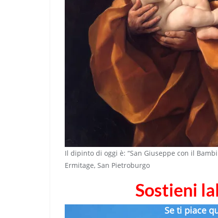
Il dipinto di oggi è: “San Giuseppe con il Bambi
Ermitage, San Pietroburgo
Sostieni l
Se ti piace q