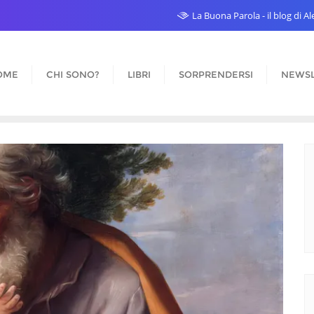
La Buona Parola - il blog di 
OME
CHI SONO?
LIBRI
SORPRENDERSI
NEWSL