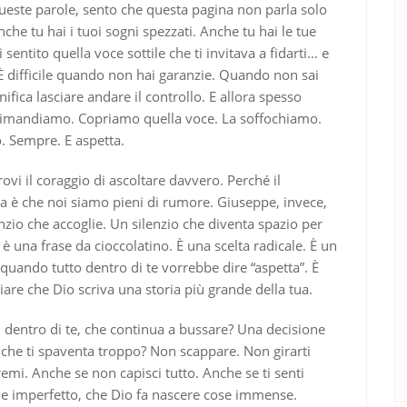
queste parole, sento che questa pagina non parla solo
nche tu hai i tuoi sogni spezzati. Anche tu hai le tue
sentito quella voce sottile che ti invitava a fidarti… e
. È difficile quando non hai garanzie. Quando non sai
ifica lasciare andare il controllo. E allora spesso
 rimandiamo. Copriamo quella voce. La soffochiamo.
. Sempre. E aspetta.
rovi il coraggio di ascoltare davvero. Perché il
a è che noi siamo pieni di rumore. Giuseppe, invece,
lenzio che accoglie. Un silenzio che diventa spazio per
 è una frase da cioccolatino. È una scelta radicale. È un
” quando tutto dentro di te vorrebbe dire “aspetta”. È
are che Dio scriva una storia più grande della tua.
a, dentro di te, che continua a bussare? Una decisione
 che ti spaventa troppo? Non scappare. Non girarti
tremi. Anche se non capisci tutto. Anche se ti senti
ile e imperfetto, che Dio fa nascere cose immense.