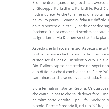
E io, mentre ti guardo negli occhi attraverso 
di Giuseppe. Parla di me. Parla di te. Perché a
notti inquiete. Anche tu, almeno una volta, hai 
hai avuto paura. Diciamolo: fidarsi è difficile
dove ti porterà quel “sì”. Quando obbedire sign
facciamo l’unica cosa che ci sembra sensata:
La ignoriamo. Ma Dio non smette. Parla piano
Aspetta che tu faccia silenzio. Aspetta che tu t
problema non è che Dio non parla. Il problem
custodisce il silenzio. Un silenzio vivo. Un si
Dio. E allora capisci che credere nei sogni non
atto di fiducia che ti cambia dentro. È dire “sì
camminare anche se non vedi la strada. È lasci
E ora fermati un istante. Respira. C’è qualcos
che eviti? Un passo che sai di dover fare… ma
dall’altra parte. Ascolta. E poi… fai! Anche se 
piccolo. Perché è proprio lì, nel tuo “sì” frag