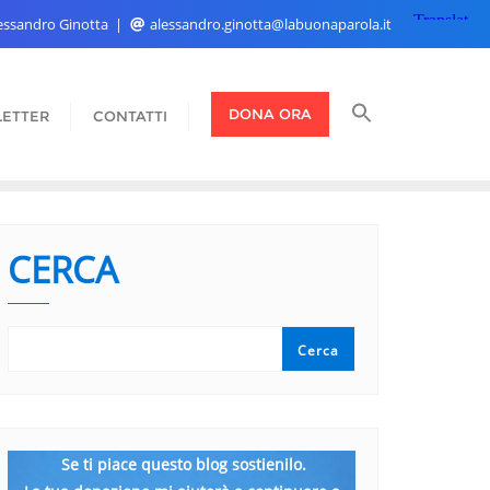
Alessandro Ginotta
alessandro.ginotta@labuonaparola.it
DONA ORA
ETTER
CONTATTI
CERCA
Cerca
Se ti piace questo blog sostienilo.