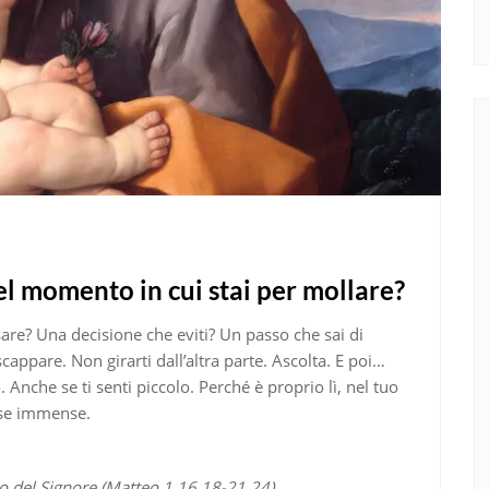
nel momento in cui stai per mollare?
sare? Una decisione che eviti? Un passo che sai di
ppare. Non girarti dall’altra parte. Ascolta. E poi…
 Anche se ti senti piccolo. Perché è proprio lì, nel tuo
cose immense.
o del Signore (Matteo 1,16.18-21.24)