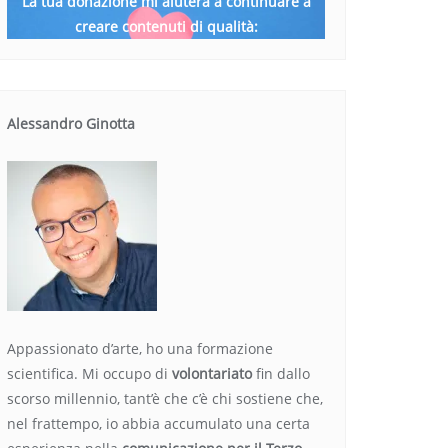
La tua donazione mi aiuterà a continuare a
creare contenuti di qualità:
Alessandro Ginotta
Appassionato d’arte, ho una formazione
scientifica. Mi occupo di
volontariato
fin dallo
scorso millennio, tant’è che c’è chi sostiene che,
nel frattempo, io abbia accumulato una certa