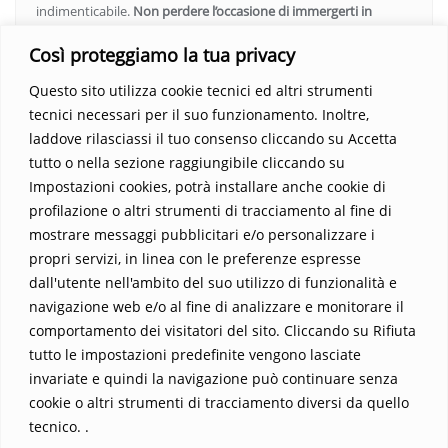
indimenticabile.
Non perdere l’occasione di immergerti in
questo viaggio straordinario. Acquista il libro e lascia che la
Così proteggiamo la tua privacy
Parola trasformi la tua vita
.
Questo sito utilizza cookie tecnici ed altri strumenti
tecnici necessari per il suo funzionamento. Inoltre,
laddove rilasciassi il tuo consenso cliccando su Accetta
tutto o nella sezione raggiungibile cliccando su
Impostazioni cookies, potrà installare anche cookie di
profilazione o altri strumenti di tracciamento al fine di
mostrare messaggi pubblicitari e/o personalizzare i
propri servizi, in linea con le preferenze espresse
Home
Contatti
dall'utente nell'ambito del suo utilizzo di funzionalità e
navigazione web e/o al fine di analizzare e monitorare il
Sostieni La Buona Parola – dona 5 €, 10 €, 25 €… il tuo contributo
comportamento dei visitatori del sito. Cliccando su Rifiuta
conta
tutto le impostazioni predefinite vengono lasciate
Chi sono? Alessandro Ginotta, scrittore
invariate e quindi la navigazione può continuare senza
I viaggi dell’anima
Catechesi
Libri
cookie o altri strumenti di tracciamento diversi da quello
Informativa Privacy
tecnico. .