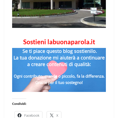
Sostieni labuonaparola.it
Se ti piace questo blog sostienilo.
La tua donazione mi aiuterà a continuare
a creare contenuti di qualità:
Ogni contributo, grande o piccolo, fa la differenza.
Grazie per il tuo sostegno!
Condividi:
Facebook
X