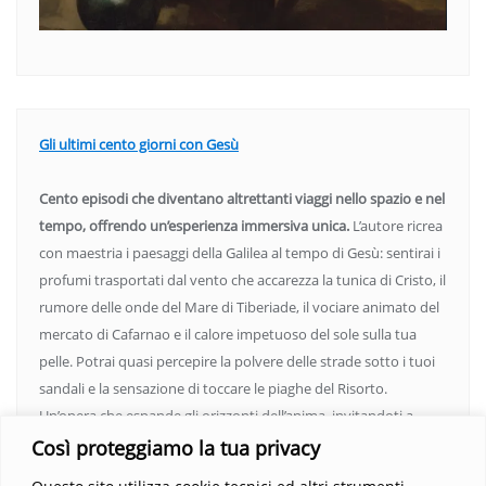
Gli ultimi cento giorni con Gesù
Cento episodi che diventano altrettanti viaggi nello spazio e nel
tempo, offrendo un’esperienza immersiva unica.
L’autore ricrea
con maestria i paesaggi della Galilea al tempo di Gesù: sentirai i
profumi trasportati dal vento che accarezza la tunica di Cristo, il
rumore delle onde del Mare di Tiberiade, il vociare animato del
mercato di Cafarnao e il calore impetuoso del sole sulla tua
pelle. Potrai quasi percepire la polvere delle strade sotto i tuoi
sandali e la sensazione di toccare le piaghe del Risorto.
Un’opera che espande gli orizzonti dell’anima, invitandoti a
vedere oltre i confini del conosciuto. Scopri un mondo in cui
Così proteggiamo la tua privacy
fede e realtà si fondono, rendendo ogni pagina un’esperienza