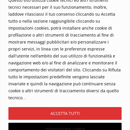
Questo sito utilizza cookie tecnici ed altri strumenti
indimenticabile.
Non perdere l’occasione di immergerti in
tecnici necessari per il suo funzionamento. Inoltre,
questo viaggio straordinario. Acquista il libro e lascia che la
laddove rilasciassi il tuo consenso cliccando su Accetta
Parola trasformi la tua vita
.
tutto o nella sezione raggiungibile cliccando su
Impostazioni cookies, potrà installare anche cookie di
profilazione o altri strumenti di tracciamento al fine di
mostrare messaggi pubblicitari e/o personalizzare i
propri servizi, in linea con le preferenze espresse
dall'utente nell'ambito del suo utilizzo di funzionalità e
navigazione web e/o al fine di analizzare e monitorare il
comportamento dei visitatori del sito. Cliccando su Rifiuta
tutto le impostazioni predefinite vengono lasciate
Home
Contatti
invariate e quindi la navigazione può continuare senza
cookie o altri strumenti di tracciamento diversi da quello
Sostieni La Buona Parola – dona 5 €, 10 €, 25 €… il tuo contributo
tecnico. .
conta
Chi sono? Alessandro Ginotta, scrittore
ACCETTA TUTTI
I viaggi dell’anima
Catechesi
Libri
Informativa Privacy
Impostazione cookie