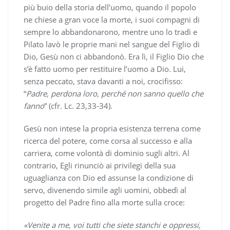
più buio della storia dell’uomo, quando il popolo
ne chiese a gran voce la morte, i suoi compagni di
sempre lo abbandonarono, mentre uno lo tradì e
Pilato lavò le proprie mani nel sangue del Figlio di
Dio, Gesù non ci abbandonò. Era lì, il Figlio Dio che
s’è fatto uomo per restituire l’uomo a Dio. Lui,
senza peccato, stava davanti a noi, crocifisso:
“
Padre, perdona loro, perché non sanno quello che
fanno
” (cfr. Lc. 23,33-34).
Gesù non intese la propria esistenza terrena come
ricerca del potere, come corsa al successo e alla
carriera, come volontà di dominio sugli altri. Al
contrario, Egli rinunciò ai privilegi della sua
uguaglianza con Dio ed assunse la condizione di
servo, divenendo simile agli uomini, obbedì al
progetto del Padre fino alla morte sulla croce:
«Venite a me, voi tutti che siete stanchi e oppressi,