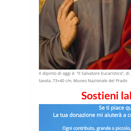
Il dipinto di oggi è: “Il Salvatore Eucaristico”, 
tavola, 73×40 cm, Museo Nazionale del Prado
Sostieni l
Se ti piace q
La tua donazione mi aiuterà a co
Ogni contributo, grande o piccolo, 