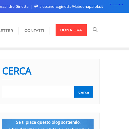
Alessandro Ginotta
alessandro.ginotta@labuonaparola.it
DONA ORA
ETTER
CONTATTI
CERCA
Cerca
Se ti piace questo blog sostienilo.