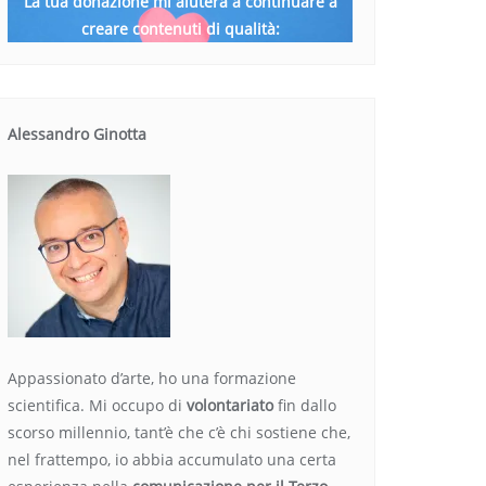
La tua donazione mi aiuterà a continuare a
creare contenuti di qualità:
Alessandro Ginotta
Appassionato d’arte, ho una formazione
scientifica. Mi occupo di
volontariato
fin dallo
scorso millennio, tant’è che c’è chi sostiene che,
nel frattempo, io abbia accumulato una certa