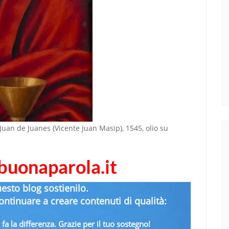
di Juan de Juanes (Vicente Juan Masip), 1545, olio su
abuonaparola.it
uesto blog sostienilo.
ntinuare a creare contenuti di qualità:
fa la differenza. Grazie per il tuo sostegno!