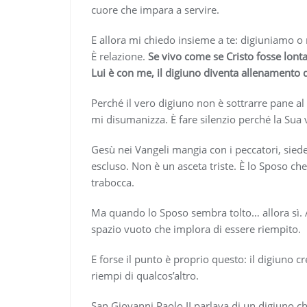
cuore che impara a servire.
E allora mi chiedo insieme a te: digiuniamo o
È relazione.
Se vivo come se Cristo fosse lonta
Lui è con me, il digiuno diventa allenamento
Perché il vero digiuno non è sottrarre pane al c
mi disumanizza. È fare silenzio perché la Sua v
Gesù nei Vangeli mangia con i peccatori, siede
escluso. Non è un asceta triste. È lo Sposo che
trabocca.
Ma quando lo Sposo sembra tolto… allora sì. Al
spazio vuoto che implora di essere riempito.
E forse il punto è proprio questo: il digiuno cr
riempi di qualcos’altro.
San Giovanni Paolo II parlava di un digiuno che è