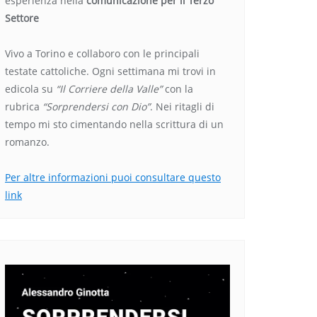
esperienza nella
comunicazione per il Terzo
Settore
Vivo a Torino e collaboro con le principali
testate cattoliche. Ogni settimana mi trovi in
edicola su
“Il Corriere della Valle”
con la
rubrica
“Sorprendersi con Dio”
. Nei ritagli di
tempo mi sto cimentando nella scrittura di un
romanzo.
Per altre informazioni puoi consultare questo
link