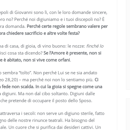
epoli di Giovanni sono lì, con le loro domande sincere,
oro no? Perché noi digiuniamo e i tuoi discepoli no? È
tra domanda.
Perché certe regole sembrano valere per
a chiedere sacrificio e altre volte festa?
di casa, di gioia, di vino buono: le nozze:
finché lo
sci cosa sta dicendo?
Se l’Amore è presente, non si
ore è abitato, non si vive come orfani
.
o sembra “tolto”. Non perché Lui se ne sia andato
o 28,20) – ma perché noi non lo sentiamo più.
Ci
la fede non scalda. In cui la gioia si spegne come una
ora digiuni. Ma non dal cibo soltanto. Digiuni dalle
go che pretende di occupare il posto dello Sposo.
attraversa i secoli: non serve un digiuno sterile, fatto
no delle nostre rinunce teatrali. Ha bisogno del
le. Un cuore che si purifica dai desideri cattivi. Un