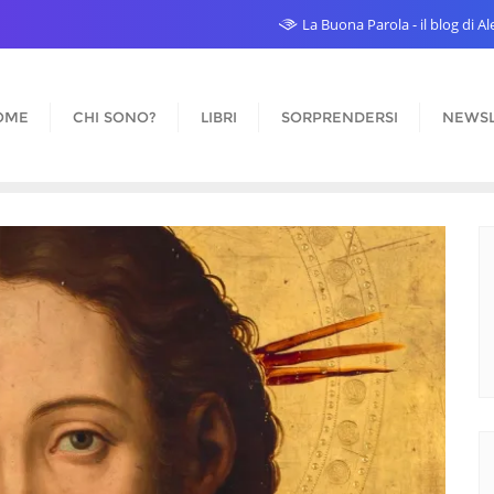
La Buona Parola - il blog di 
OME
CHI SONO?
LIBRI
SORPRENDERSI
NEWSL