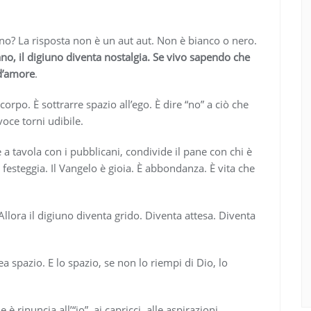
 no? La risposta non è un aut aut. Non è bianco o nero.
no, il digiuno diventa nostalgia. Se vivo sapendo che
 d’amore
.
orpo. È sottrarre spazio all’ego. È dire “no” a ciò che
oce torni udibile.
 a tavola con i pubblicani, condivide il pane con chi è
 festeggia. Il Vangelo è gioia. È abbondanza. È vita che
lora il digiuno diventa grido. Diventa attesa. Diventa
ea spazio. E lo spazio, se non lo riempi di Dio, lo
 rinuncia all’“io”, ai capricci, alle aspirazioni