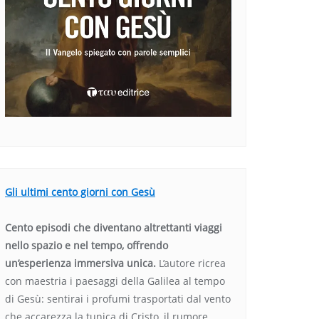
Gli ultimi cento giorni con Gesù
Cento episodi che diventano altrettanti viaggi
nello spazio e nel tempo, offrendo
un’esperienza immersiva unica.
L’autore ricrea
con maestria i paesaggi della Galilea al tempo
di Gesù: sentirai i profumi trasportati dal vento
che accarezza la tunica di Cristo, il rumore