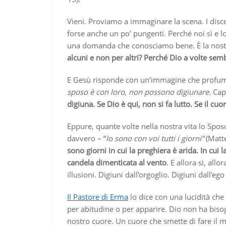
Vieni. Proviamo a immaginare la scena. I disc
forse anche un po’ pungenti. Perché noi sì e l
una domanda che conosciamo bene. È la nos
alcuni e non per altri? Perché Dio a volte sembr
E Gesù risponde con un’immagine che profuma 
sposo è con loro, non possono digiunare.
Capi
digiuna. Se Dio è qui, non si fa lutto. Se il cu
Eppure, quante volte nella nostra vita lo Spos
davvero – “
Io sono con voi tutti i giorni”
(Matte
sono giorni in cui la preghiera è arida. In cui 
candela dimenticata al vento
. E allora sì, all
illusioni. Digiuni dall’orgoglio. Digiuni dall’e
Il Pastore
di
Erma
lo dice con una lucidità che 
per abitudine o per apparire. Dio non ha bisog
nostro cuore. Un cuore che smette di fare il ma