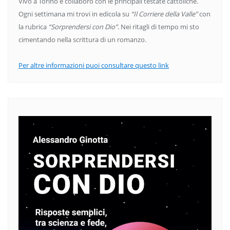
Vivo a Torino e collaboro con le principali testate cattoliche.
Ogni settimana mi trovi in edicola su
“Il Corriere della Valle”
con
la rubrica
“Sorprendersi con Dio”
. Nei ritagli di tempo mi sto
cimentando nella scrittura di un romanzo.
Per altre informazioni puoi consultare questo link