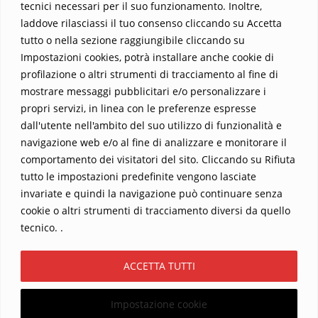
tecnici necessari per il suo funzionamento. Inoltre,
Un’opera che espande gli orizzonti dell’anima, invitandoti a
laddove rilasciassi il tuo consenso cliccando su Accetta
vedere oltre i confini del conosciuto. Scopri un mondo in cui
tutto o nella sezione raggiungibile cliccando su
fede e realtà si fondono, rendendo ogni pagina un’esperienza
Impostazioni cookies, potrà installare anche cookie di
indimenticabile.
Non perdere l’occasione di immergerti in
profilazione o altri strumenti di tracciamento al fine di
questo viaggio straordinario. Acquista il libro e lascia che la
mostrare messaggi pubblicitari e/o personalizzare i
Parola trasformi la tua vita
.
propri servizi, in linea con le preferenze espresse
dall'utente nell'ambito del suo utilizzo di funzionalità e
navigazione web e/o al fine di analizzare e monitorare il
comportamento dei visitatori del sito. Cliccando su Rifiuta
tutto le impostazioni predefinite vengono lasciate
invariate e quindi la navigazione può continuare senza
cookie o altri strumenti di tracciamento diversi da quello
tecnico. .
Home
Contatti
ACCETTA TUTTI
Sostieni La Buona Parola – dona 5 €, 10 €, 25 €… il tuo contributo
conta
Impostazione cookie