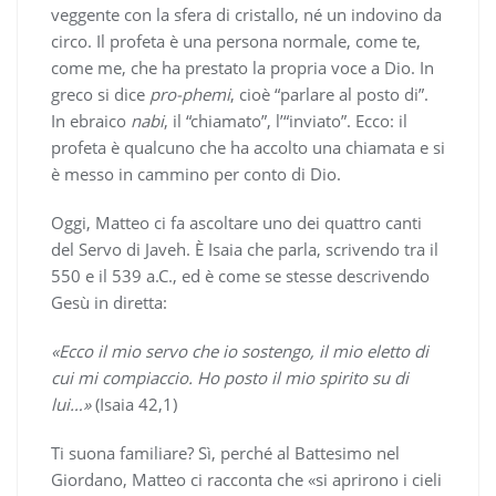
veggente con la sfera di cristallo, né un indovino da
circo. Il profeta è una persona normale, come te,
come me, che ha prestato la propria voce a Dio. In
greco si dice
pro-phemi
, cioè “parlare al posto di”.
In ebraico
nabi
, il “chiamato”, l’“inviato”. Ecco: il
profeta è qualcuno che ha accolto una chiamata e si
è messo in cammino per conto di Dio.
Oggi, Matteo ci fa ascoltare uno dei quattro canti
del Servo di Javeh. È Isaia che parla, scrivendo tra il
550 e il 539 a.C., ed è come se stesse descrivendo
Gesù in diretta:
«Ecco il mio servo che io sostengo, il mio eletto di
cui mi compiaccio. Ho posto il mio spirito su di
lui…»
(Isaia 42,1)
Ti suona familiare? Sì, perché al Battesimo nel
Giordano, Matteo ci racconta che «si aprirono i cieli