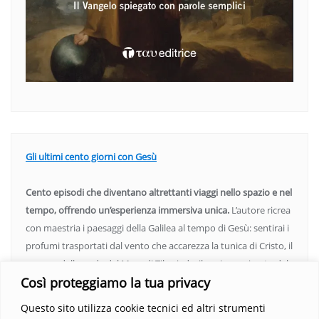
Gli ultimi cento giorni con Gesù
Cento episodi che diventano altrettanti viaggi nello spazio e nel
tempo, offrendo un’esperienza immersiva unica.
L’autore ricrea
con maestria i paesaggi della Galilea al tempo di Gesù: sentirai i
profumi trasportati dal vento che accarezza la tunica di Cristo, il
rumore delle onde del Mare di Tiberiade, il vociare animato del
Così proteggiamo la tua privacy
mercato di Cafarnao e il calore impetuoso del sole sulla tua
pelle. Potrai quasi percepire la polvere delle strade sotto i tuoi
Questo sito utilizza cookie tecnici ed altri strumenti
sandali e la sensazione di toccare le piaghe del Risorto.