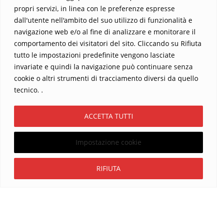
propri servizi, in linea con le preferenze espresse
dall'utente nell'ambito del suo utilizzo di funzionalità e
navigazione web e/o al fine di analizzare e monitorare il
comportamento dei visitatori del sito. Cliccando su Rifiuta
tutto le impostazioni predefinite vengono lasciate
Home
Contatti
invariate e quindi la navigazione può continuare senza
cookie o altri strumenti di tracciamento diversi da quello
Sostieni La Buona Parola – dona 5 €, 10 €, 25 €… il tuo contributo
tecnico. .
conta
Chi sono? Alessandro Ginotta, scrittore
ACCETTA TUTTI
I viaggi dell’anima
Catechesi
Libri
Informativa Privacy
Impostazione cookie
Copyright ©2026 La buona Parola . All rights reserved.
Powered by
WordPress
&
Designed by
Bizberg Themes
Iscriviti
RIFIUTA