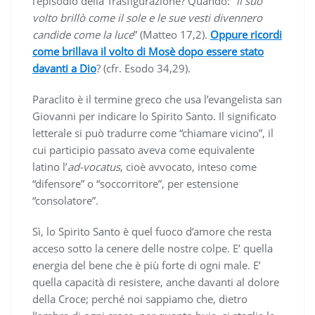
l’episodio della Trasfigurazione? Quando: “
il suo
volto brillò come il sole e le sue vesti divennero
candide come la luce
” (Matteo 17,2).
Oppure ricordi
come brillava il volto di Mosè dopo essere stato
davanti a Dio
? (cfr. Esodo 34,29).
Paraclito è il termine greco che usa l’evangelista san
Giovanni per indicare lo Spirito Santo. Il significato
letterale si può tradurre come “chiamare vicino”, il
cui participio passato aveva come equivalente
latino l’
ad-vocatus
, cioè avvocato, inteso come
“difensore” o “soccorritore”, per estensione
“consolatore”.
Sì, lo Spirito Santo è quel fuoco d’amore che resta
acceso sotto la cenere delle nostre colpe. E’ quella
energia del bene che è più forte di ogni male. E’
quella capacità di resistere, anche davanti al dolore
della Croce; perché noi sappiamo che, dietro