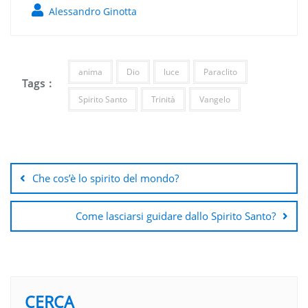
Alessandro Ginotta
anima
Dio
luce
Paraclito
Tags :
Spirito Santo
Trinità
Vangelo
Navigazione
articoli
Che cos’è lo spirito del mondo?
Come lasciarsi guidare dallo Spirito Santo?
CERCA