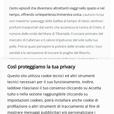
Cento episodi che diventano altrettanti viaggi nello spazio e nel
tempo, offrendo un’esperienza immersiva unica.
L’autore ricrea
con maestria i paesaggi della Galilea al tempo di Gesù: sentirai i
profumi trasportati dal vento che accarezza la tunica di Cristo, il
rumore delle onde del Mare di Tiberiade, il vociare animato del
mercato di Cafarnao e il calore impetuoso del sole sulla tua
pelle. Potrai quasi percepire la polvere delle strade sotto i tuoi
sandali e la sensazione di toccare le piaghe del Risorto.
Un’opera che espande gli orizzonti dell’anima, invitandoti a
vedere oltre i confini del conosciuto. Scopri un mondo in cui
Così proteggiamo la tua privacy
fede e realtà si fondono, rendendo ogni pagina un’esperienza
Questo sito utilizza cookie tecnici ed altri strumenti
indimenticabile.
Non perdere l’occasione di immergerti in
tecnici necessari per il suo funzionamento. Inoltre,
questo viaggio straordinario. Acquista il libro e lascia che la
laddove rilasciassi il tuo consenso cliccando su Accetta
Parola trasformi la tua vita
.
tutto o nella sezione raggiungibile cliccando su
Impostazioni cookies, potrà installare anche cookie di
profilazione o altri strumenti di tracciamento al fine di
mostrare messaggi pubblicitari e/o personalizzare i