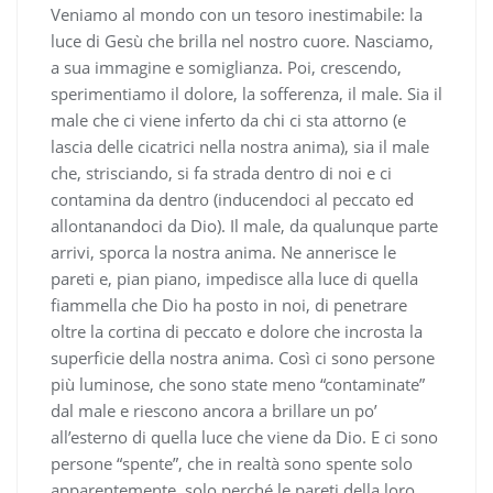
Veniamo al mondo con un tesoro inestimabile: la
luce di Gesù che brilla nel nostro cuore. Nasciamo,
a sua immagine e somiglianza. Poi, crescendo,
sperimentiamo il dolore, la sofferenza, il male. Sia il
male che ci viene inferto da chi ci sta attorno (e
lascia delle cicatrici nella nostra anima), sia il male
che, strisciando, si fa strada dentro di noi e ci
contamina da dentro (inducendoci al peccato ed
allontanandoci da Dio). Il male, da qualunque parte
arrivi, sporca la nostra anima. Ne annerisce le
pareti e, pian piano, impedisce alla luce di quella
fiammella che Dio ha posto in noi, di penetrare
oltre la cortina di peccato e dolore che incrosta la
superficie della nostra anima. Così ci sono persone
più luminose, che sono state meno “contaminate”
dal male e riescono ancora a brillare un po’
all’esterno di quella luce che viene da Dio. E ci sono
persone “spente”, che in realtà sono spente solo
apparentemente, solo perché le pareti della loro