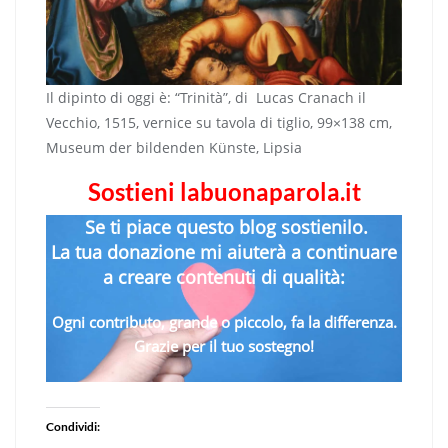
Il dipinto di oggi è: “Trinità”, di Lucas Cranach il
Vecchio, 1515, vernice su tavola di tiglio, 99×138 cm,
Museum der bildenden Künste, Lipsia
Sostieni labuonaparola.it
Se ti piace questo blog sostienilo.
La tua donazione mi aiuterà a continuare
a creare contenuti di qualità:
Ogni contributo, grande o piccolo, fa la differenza.
Grazie per il tuo sostegno!
Condividi: