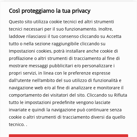
questo viaggio straordinario. Acquista il libro e lascia che la
Così proteggiamo la tua privacy
Parola trasformi la tua vita
.
Questo sito utilizza cookie tecnici ed altri strumenti
tecnici necessari per il suo funzionamento. Inoltre,
laddove rilasciassi il tuo consenso cliccando su Accetta
tutto o nella sezione raggiungibile cliccando su
Impostazioni cookies, potrà installare anche cookie di
profilazione o altri strumenti di tracciamento al fine di
mostrare messaggi pubblicitari e/o personalizzare i
propri servizi, in linea con le preferenze espresse
Home
Contatti
dall'utente nell'ambito del suo utilizzo di funzionalità e
navigazione web e/o al fine di analizzare e monitorare il
Sostieni La Buona Parola – dona 5 €, 10 €, 25 €… il tuo contributo
comportamento dei visitatori del sito. Cliccando su Rifiuta
conta
tutto le impostazioni predefinite vengono lasciate
Chi sono? Alessandro Ginotta, scrittore
invariate e quindi la navigazione può continuare senza
I viaggi dell’anima
Catechesi
Libri
cookie o altri strumenti di tracciamento diversi da quello
Informativa Privacy
tecnico. .
Copyright ©2026 La buona Parola . All rights reserved.