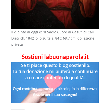
Il dipinto di oggi è: “Il Sacro Cuore di Gesù”, di Carl
Dietrich, 1842, olio su tela, 84 x 68.7 cm, Collezione
privata
Sostieni labuonaparola.it
Se ti piace questo blog sostienilo.
La tua donazione mi aiuterà a continuare
a creare contenuti di qualità:
Ogni contributo, grande o piccolo, fa la differenza.
Grazie per il tuo sostegno!