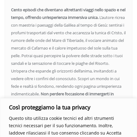
Cento episodi che diventano altrettanti viaggi nello spazio e nel
tempo, offrendo un’esperienza immersiva unica.
L’autore ricrea
con maestria i paesaggi della Galilea al tempo di Gesù: sentirai i
profumi trasportati dal vento che accarezza la tunica di Cristo, il
rumore delle onde del Mare di Tiberiade, il vociare animato del
mercato di Cafarnao e il calore impetuoso del sole sulla tua
pelle. Potrai quasi percepire la polvere delle strade sotto i tuoi
sandali e la sensazione di toccare le piaghe del Risorto.
Un’opera che espande gli orizzonti dell’anima, invitandoti a
vedere oltre i confini del conosciuto. Scopri un mondo in cui
fede e realtà si fondono, rendendo ogni pagina un’esperienza
indimenticabile.
Non perdere l’occasione di immergerti in
questo viaggio straordinario. Acquista il libro e lascia che la
Così proteggiamo la tua privacy
Parola trasformi la tua vita
.
Questo sito utilizza cookie tecnici ed altri strumenti
tecnici necessari per il suo funzionamento. Inoltre,
laddove rilasciassi il tuo consenso cliccando su Accetta