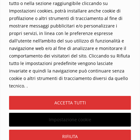
tutto o nella sezione raggiungibile cliccando su
Impostazioni cookies, potrà installare anche cookie di
profilazione o altri strumenti di tracciamento al fine di
mostrare messaggi pubblicitari e/o personalizzare i
propri servizi, in linea con le preferenze espresse
Home
Contatti
dall'utente nell'ambito del suo utilizzo di funzionalità e
navigazione web e/o al fine di analizzare e monitorare il
Sostieni La Buona Parola – dona 5 €, 10 €, 25 €… il tuo contributo
comportamento dei visitatori del sito. Cliccando su Rifiuta
conta
tutto le impostazioni predefinite vengono lasciate
Chi sono? Alessandro Ginotta, scrittore
invariate e quindi la navigazione può continuare senza
I viaggi dell’anima
Catechesi
Libri
cookie o altri strumenti di tracciamento diversi da quello
Informativa Privacy
tecnico. .
Copyright ©2026 La buona Parola . All rights reserved.
ACCETTA TUTTI
Powered by
WordPress
&
Designed by
Bizberg Themes
Impostazione cookie
Iscriviti
RIFIUTA