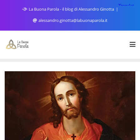
Skip
La Buona Parola - il blog di Alessandro Ginotta
to
content
alessandro.ginotta@labuonaparola.it