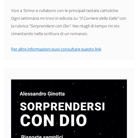
Vivo a Torino e collaboro con le principali testate cattoliche.
Ogni settimana mi trovi in edicola su
“Il Corriere della Valle”
con
la rubrica
“Sorprendersi con Dio”
. Nei ritagli di tempo mi sto
cimentando nella scrittura di un romanzo.
Per altre informazioni puoi consultare questo link