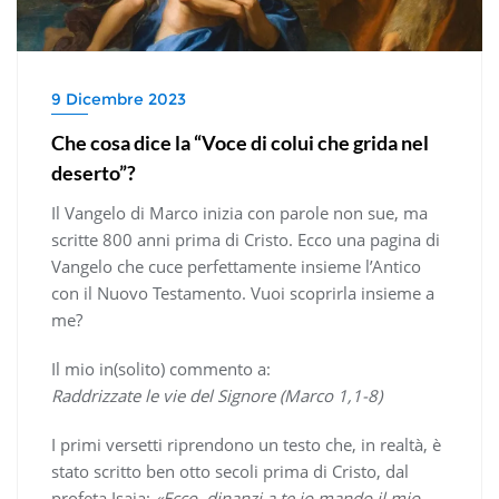
9 Dicembre 2023
Che cosa dice la “Voce di colui che grida nel
deserto”?
Il Vangelo di Marco inizia con parole non sue, ma
scritte 800 anni prima di Cristo. Ecco una pagina di
Vangelo che cuce perfettamente insieme l’Antico
con il Nuovo Testamento. Vuoi scoprirla insieme a
me?
Il mio in(solito) commento a:
Raddrizzate le vie del Signore (Marco 1,1-8)
I primi versetti riprendono un testo che, in realtà, è
stato scritto ben otto secoli prima di Cristo, dal
profeta Isaia:
«Ecco, dinanzi a te io mando il mio