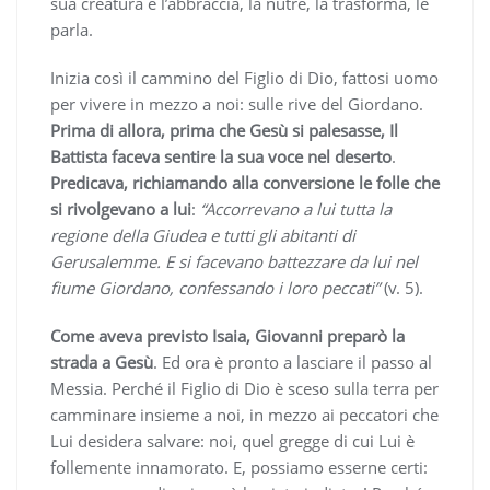
sua creatura e l’abbraccia, la nutre, la trasforma, le
parla.
Inizia così il cammino del Figlio di Dio, fattosi uomo
per vivere in mezzo a noi: sulle rive del Giordano.
Prima di allora, prima che Gesù si palesasse, Il
Battista faceva sentire la sua voce nel deserto
.
Predicava, richiamando alla conversione le folle che
si rivolgevano a lui
:
“Accorrevano a lui tutta la
regione della Giudea e tutti gli abitanti di
Gerusalemme. E si facevano battezzare da lui nel
fiume Giordano, confessando i loro peccati”
(v. 5).
Come aveva previsto Isaia, Giovanni preparò la
strada a Gesù
. Ed ora è pronto a lasciare il passo al
Messia. Perché il Figlio di Dio è sceso sulla terra per
camminare insieme a noi, in mezzo ai peccatori che
Lui desidera salvare: noi, quel gregge di cui Lui è
follemente innamorato. E, possiamo esserne certi: