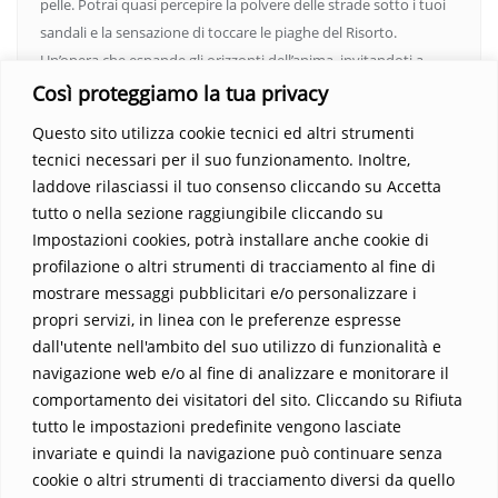
pelle. Potrai quasi percepire la polvere delle strade sotto i tuoi
sandali e la sensazione di toccare le piaghe del Risorto.
Un’opera che espande gli orizzonti dell’anima, invitandoti a
vedere oltre i confini del conosciuto. Scopri un mondo in cui
Così proteggiamo la tua privacy
fede e realtà si fondono, rendendo ogni pagina un’esperienza
Questo sito utilizza cookie tecnici ed altri strumenti
indimenticabile.
Non perdere l’occasione di immergerti in
tecnici necessari per il suo funzionamento. Inoltre,
questo viaggio straordinario. Acquista il libro e lascia che la
laddove rilasciassi il tuo consenso cliccando su Accetta
Parola trasformi la tua vita
.
tutto o nella sezione raggiungibile cliccando su
Impostazioni cookies, potrà installare anche cookie di
profilazione o altri strumenti di tracciamento al fine di
mostrare messaggi pubblicitari e/o personalizzare i
propri servizi, in linea con le preferenze espresse
dall'utente nell'ambito del suo utilizzo di funzionalità e
navigazione web e/o al fine di analizzare e monitorare il
comportamento dei visitatori del sito. Cliccando su Rifiuta
tutto le impostazioni predefinite vengono lasciate
Home
Contatti
invariate e quindi la navigazione può continuare senza
cookie o altri strumenti di tracciamento diversi da quello
Sostieni La Buona Parola – dona 5 €, 10 €, 25 €… il tuo contributo