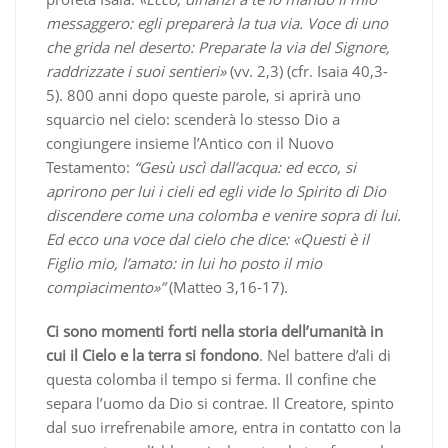
messaggero: egli preparerà la tua via. Voce di uno
che grida nel deserto: Preparate la via del Signore,
raddrizzate i suoi sentieri»
(vv. 2,3) (cfr. Isaia 40,3-
5). 800 anni dopo queste parole, si aprirà uno
squarcio nel cielo: scenderà lo stesso Dio a
congiungere insieme l’Antico con il Nuovo
Testamento:
“Gesù uscì dall’acqua: ed ecco, si
aprirono per lui i cieli ed egli vide lo Spirito di Dio
discendere come una colomba e venire sopra di lui.
Ed ecco una voce dal cielo che dice: «Questi è il
Figlio mio, l’amato: in lui ho posto il mio
compiacimento»”
(Matteo 3,16-17).
Ci sono momenti forti nella storia dell’umanità in
cui il Cielo e la terra si fondono
. Nel battere d’ali di
questa colomba il tempo si ferma. Il confine che
separa l’uomo da Dio si contrae. Il Creatore, spinto
dal suo irrefrenabile amore, entra in contatto con la