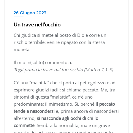
26 Giugno 2023
Un trave nell’occhio
Chi giudica si mette al posto di Dio e corre un
rischio terribile: venire ripagato con la stessa
moneta
Il mio in(solito) commento a:
Togli prima la trave dal tuo occhio (Matteo 7,1-5)
C’è una “malattia” che ci porta al pettegolezzo e ad
esprimere giudizi facili: si chiama peccato. Ma, tra i
sintomi di questa “malattia”, ce n’è uno
predominante: il mimetismo. Sì, perché
il peccato
tende a nascondersi
e, prima ancora di nascondersi
all’esterno,
si nasconde agli occhi di chi lo
commette
. Sembra la normalità, ma è un grave
peccato. E così, senza neppure rendercene conto,