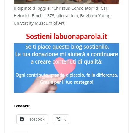
Il dipinto di oggi è: “Christus Consolator” di Carl
Heinrich Bloch, 1875, olio su tela, Brigham Young
University Museum of Art
Sostieni labuonaparola.it
Se ti piace questo blog sostienilo.
La tua donazione mi aiuterà a continuare
a creare contenuti di qualità:
Ogni contributo, grande o piccolo, fa la differenza.
Grazie per il tuo sostegno!
Condividi:
Facebook
X