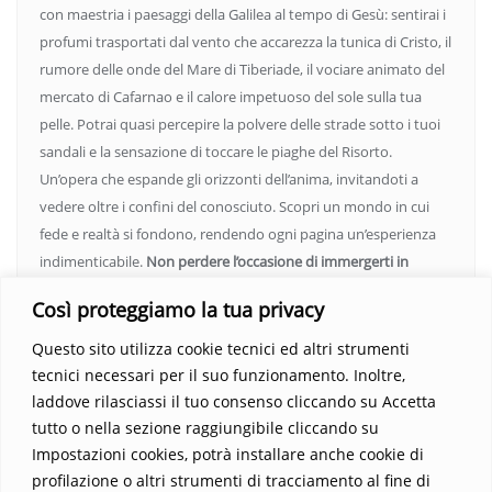
con maestria i paesaggi della Galilea al tempo di Gesù: sentirai i
profumi trasportati dal vento che accarezza la tunica di Cristo, il
rumore delle onde del Mare di Tiberiade, il vociare animato del
mercato di Cafarnao e il calore impetuoso del sole sulla tua
pelle. Potrai quasi percepire la polvere delle strade sotto i tuoi
sandali e la sensazione di toccare le piaghe del Risorto.
Un’opera che espande gli orizzonti dell’anima, invitandoti a
vedere oltre i confini del conosciuto. Scopri un mondo in cui
fede e realtà si fondono, rendendo ogni pagina un’esperienza
indimenticabile.
Non perdere l’occasione di immergerti in
questo viaggio straordinario. Acquista il libro e lascia che la
Così proteggiamo la tua privacy
Parola trasformi la tua vita
.
Questo sito utilizza cookie tecnici ed altri strumenti
tecnici necessari per il suo funzionamento. Inoltre,
laddove rilasciassi il tuo consenso cliccando su Accetta
tutto o nella sezione raggiungibile cliccando su
Impostazioni cookies, potrà installare anche cookie di
profilazione o altri strumenti di tracciamento al fine di