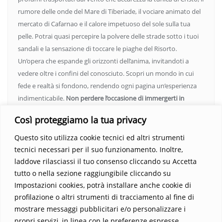
rumore delle onde del Mare di Tiberiade, il vociare animato del
mercato di Cafarnao e il calore impetuoso del sole sulla tua
pelle. Potrai quasi percepire la polvere delle strade sotto i tuoi
sandali e la sensazione di toccare le piaghe del Risorto.
Un’opera che espande gli orizzonti dell’anima, invitandoti a
vedere oltre i confini del conosciuto. Scopri un mondo in cui
fede e realtà si fondono, rendendo ogni pagina un’esperienza
indimenticabile.
Non perdere l’occasione di immergerti in
questo viaggio straordinario. Acquista il libro e lascia che la
Così proteggiamo la tua privacy
Parola trasformi la tua vita
.
Questo sito utilizza cookie tecnici ed altri strumenti
tecnici necessari per il suo funzionamento. Inoltre,
laddove rilasciassi il tuo consenso cliccando su Accetta
tutto o nella sezione raggiungibile cliccando su
Impostazioni cookies, potrà installare anche cookie di
profilazione o altri strumenti di tracciamento al fine di
mostrare messaggi pubblicitari e/o personalizzare i
propri servizi, in linea con le preferenze espresse