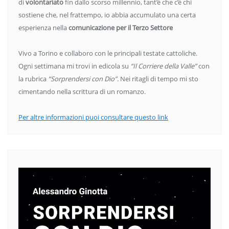
di
volontariato
fin dallo scorso millennio, tant’è che c’è chi
sostiene che, nel frattempo, io abbia accumulato una certa
esperienza nella
comunicazione per il Terzo Settore
Vivo a Torino e collaboro con le principali testate cattoliche.
Ogni settimana mi trovi in edicola su
“Il Corriere della Valle”
con
la rubrica
“Sorprendersi con Dio”
. Nei ritagli di tempo mi sto
cimentando nella scrittura di un romanzo.
Per altre informazioni puoi consultare questo link