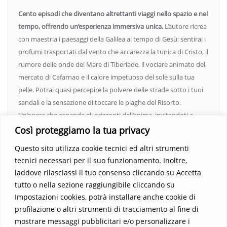
Cento episodi che diventano altrettanti viaggi nello spazio e nel
tempo, offrendo un’esperienza immersiva unica.
L’autore ricrea
con maestria i paesaggi della Galilea al tempo di Gesù: sentirai i
profumi trasportati dal vento che accarezza la tunica di Cristo, il
rumore delle onde del Mare di Tiberiade, il vociare animato del
mercato di Cafarnao e il calore impetuoso del sole sulla tua
pelle. Potrai quasi percepire la polvere delle strade sotto i tuoi
sandali e la sensazione di toccare le piaghe del Risorto.
Un’opera che espande gli orizzonti dell’anima, invitandoti a
vedere oltre i confini del conosciuto. Scopri un mondo in cui
Così proteggiamo la tua privacy
fede e realtà si fondono, rendendo ogni pagina un’esperienza
Questo sito utilizza cookie tecnici ed altri strumenti
indimenticabile.
Non perdere l’occasione di immergerti in
tecnici necessari per il suo funzionamento. Inoltre,
questo viaggio straordinario. Acquista il libro e lascia che la
laddove rilasciassi il tuo consenso cliccando su Accetta
Parola trasformi la tua vita
.
tutto o nella sezione raggiungibile cliccando su
Impostazioni cookies, potrà installare anche cookie di
profilazione o altri strumenti di tracciamento al fine di
mostrare messaggi pubblicitari e/o personalizzare i