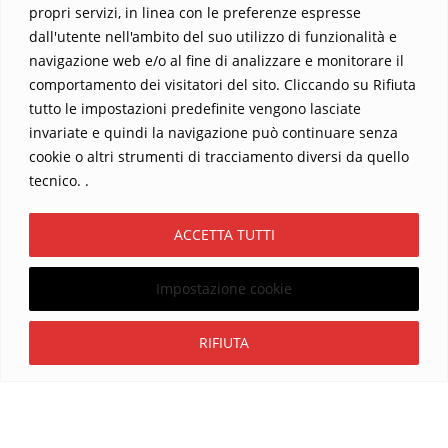
propri servizi, in linea con le preferenze espresse
dall'utente nell'ambito del suo utilizzo di funzionalità e
navigazione web e/o al fine di analizzare e monitorare il
comportamento dei visitatori del sito. Cliccando su Rifiuta
tutto le impostazioni predefinite vengono lasciate
Home
Contatti
invariate e quindi la navigazione può continuare senza
cookie o altri strumenti di tracciamento diversi da quello
Sostieni La Buona Parola – dona 5 €, 10 €, 25 €… il tuo contributo
tecnico. .
conta
Chi sono? Alessandro Ginotta, scrittore
ACCETTA TUTTI
I viaggi dell’anima
Catechesi
Libri
Informativa Privacy
Impostazione cookie
Copyright ©2026 La buona Parola . All rights reserved.
Powered by
WordPress
&
Designed by
Bizberg Themes
Iscriviti
RIFIUTA