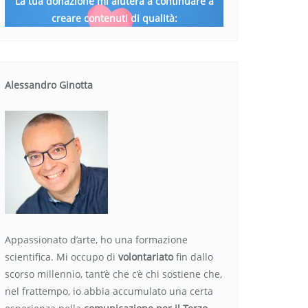
La tua donazione mi aiuterà a continuare a
creare contenuti di qualità:
Alessandro Ginotta
Appassionato d’arte, ho una formazione
scientifica. Mi occupo di
volontariato
fin dallo
scorso millennio, tant’è che c’è chi sostiene che,
nel frattempo, io abbia accumulato una certa