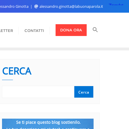
Alessandro Ginotta
alessandro.ginotta@labuonaparola.it
DONA ORA
ETTER
CONTATTI
CERCA
Cerca
Se ti piace questo blog sostienilo.