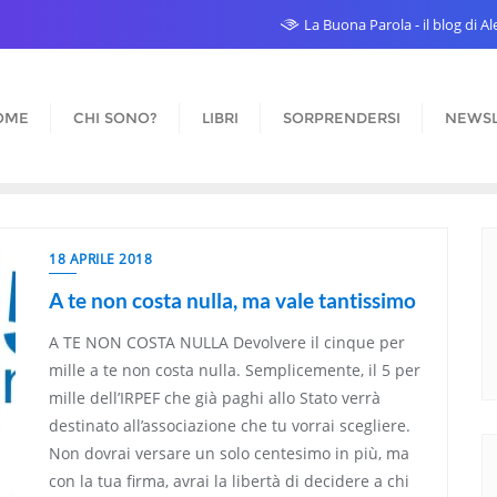
La Buona Parola - il blog di 
OME
CHI SONO?
LIBRI
SORPRENDERSI
NEWSL
18 APRILE 2018
A te non costa nulla, ma vale tantissimo
A TE NON COSTA NULLA Devolvere il cinque per
mille a te non costa nulla. Semplicemente, il 5 per
mille dell’IRPEF che già paghi allo Stato verrà
destinato all’associazione che tu vorrai scegliere.
Non dovrai versare un solo centesimo in più, ma
con la tua firma, avrai la libertà di decidere a chi