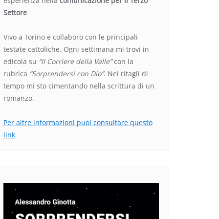
esperienza nella
comunicazione per il Terzo
Settore
Vivo a Torino e collaboro con le principali
testate cattoliche. Ogni settimana mi trovi in
edicola su
“Il Corriere della Valle”
con la
rubrica
“Sorprendersi con Dio”
. Nei ritagli di
tempo mi sto cimentando nella scrittura di un
romanzo.
Per altre informazioni puoi consultare questo
link