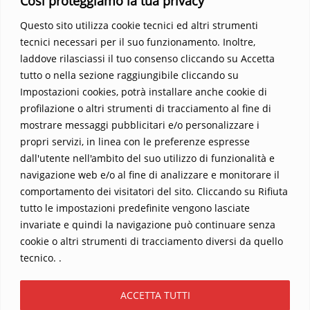
Così proteggiamo la tua privacy
vedere oltre i confini del conosciuto. Scopri un mondo in cui
fede e realtà si fondono, rendendo ogni pagina un’esperienza
Questo sito utilizza cookie tecnici ed altri strumenti
indimenticabile.
Non perdere l’occasione di immergerti in
tecnici necessari per il suo funzionamento. Inoltre,
questo viaggio straordinario. Acquista il libro e lascia che la
laddove rilasciassi il tuo consenso cliccando su Accetta
Parola trasformi la tua vita
.
tutto o nella sezione raggiungibile cliccando su
Impostazioni cookies, potrà installare anche cookie di
profilazione o altri strumenti di tracciamento al fine di
mostrare messaggi pubblicitari e/o personalizzare i
propri servizi, in linea con le preferenze espresse
dall'utente nell'ambito del suo utilizzo di funzionalità e
navigazione web e/o al fine di analizzare e monitorare il
comportamento dei visitatori del sito. Cliccando su Rifiuta
tutto le impostazioni predefinite vengono lasciate
Home
Contatti
invariate e quindi la navigazione può continuare senza
cookie o altri strumenti di tracciamento diversi da quello
Sostieni La Buona Parola – dona 5 €, 10 €, 25 €… il tuo contributo
tecnico. .
conta
Chi sono? Alessandro Ginotta, scrittore
ACCETTA TUTTI
I viaggi dell’anima
Catechesi
Libri