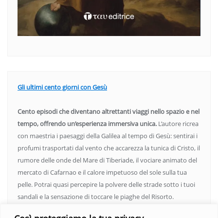
Gli ultimi cento giorni con Gesù
Cento episodi che diventano altrettanti viaggi nello spazio e nel
tempo, offrendo un’esperienza immersiva unica.
L’autore ricrea
con maestria i paesaggi della Galilea al tempo di Gesù: sentirai i
profumi trasportati dal vento che accarezza la tunica di Cristo, il
rumore delle onde del Mare di Tiberiade, il vociare animato del
mercato di Cafarnao e il calore impetuoso del sole sulla tua
pelle. Potrai quasi percepire la polvere delle strade sotto i tuoi
sandali e la sensazione di toccare le piaghe del Risorto.
Un’opera che espande gli orizzonti dell’anima, invitandoti a