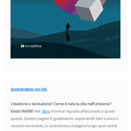
Sorprendersi con Dio
Creazione o evoluzione? Come è nata la vita nell’Universo?
Esiste l’Aldilà?
Nel
libro
troverai risposte affascinanti a questi
quesiti. Queste pagine ti guideranno, esplorando fatti curiosi e
racconti avvincenti, in un’autentica indagine lungo quel sottile