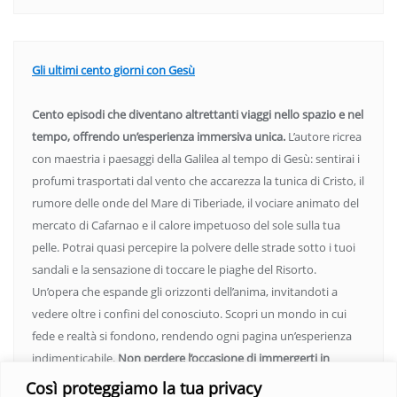
Gli ultimi cento giorni con Gesù
Cento episodi che diventano altrettanti viaggi nello spazio e nel
tempo, offrendo un’esperienza immersiva unica.
L’autore ricrea
con maestria i paesaggi della Galilea al tempo di Gesù: sentirai i
profumi trasportati dal vento che accarezza la tunica di Cristo, il
rumore delle onde del Mare di Tiberiade, il vociare animato del
mercato di Cafarnao e il calore impetuoso del sole sulla tua
pelle. Potrai quasi percepire la polvere delle strade sotto i tuoi
sandali e la sensazione di toccare le piaghe del Risorto.
Un’opera che espande gli orizzonti dell’anima, invitandoti a
vedere oltre i confini del conosciuto. Scopri un mondo in cui
fede e realtà si fondono, rendendo ogni pagina un’esperienza
indimenticabile.
Non perdere l’occasione di immergerti in
questo viaggio straordinario. Acquista il libro e lascia che la
Così proteggiamo la tua privacy