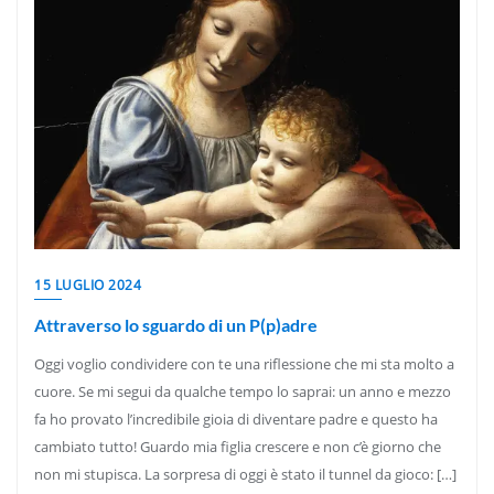
15 LUGLIO 2024
Attraverso lo sguardo di un P(p)adre
Oggi voglio condividere con te una riflessione che mi sta molto a
cuore. Se mi segui da qualche tempo lo saprai: un anno e mezzo
fa ho provato l’incredibile gioia di diventare padre e questo ha
cambiato tutto! Guardo mia figlia crescere e non c’è giorno che
non mi stupisca. La sorpresa di oggi è stato il tunnel da gioco: […]