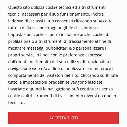
Parola trasformi la tua vita
.
Questo sito utilizza cookie tecnici ed altri strumenti
tecnici necessari per il suo funzionamento. Inoltre,
laddove rilasciassi il tuo consenso cliccando su Accetta
tutto o nella sezione raggiungibile cliccando su
Impostazioni cookies, potrà installare anche cookie di
profilazione o altri strumenti di tracciamento al fine di
mostrare messaggi pubblicitari e/o personalizzare i
propri servizi, in linea con le preferenze espresse
Home
Contatti
dall'utente nell'ambito del suo utilizzo di funzionalità e
navigazione web e/o al fine di analizzare e monitorare il
Sostieni La Buona Parola – dona 5 €, 10 €, 25 €… il tuo contributo
comportamento dei visitatori del sito. Cliccando su Rifiuta
conta
tutto le impostazioni predefinite vengono lasciate
Chi sono? Alessandro Ginotta, scrittore
invariate e quindi la navigazione può continuare senza
I viaggi dell’anima
Catechesi
Libri
cookie o altri strumenti di tracciamento diversi da quello
Informativa Privacy
tecnico. .
Copyright ©2026 La buona Parola . All rights reserved.
ACCETTA TUTTI
Powered by
WordPress
&
Designed by
Bizberg Themes