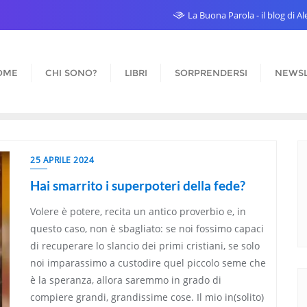
La Buona Parola - il blog di 
OME
CHI SONO?
LIBRI
SORPRENDERSI
NEWSL
25 APRILE 2024
Hai smarrito i superpoteri della fede?
Volere è potere, recita un antico proverbio e, in
questo caso, non è sbagliato: se noi fossimo capaci
di recuperare lo slancio dei primi cristiani, se solo
noi imparassimo a custodire quel piccolo seme che
è la speranza, allora saremmo in grado di
compiere grandi, grandissime cose. Il mio in(solito)