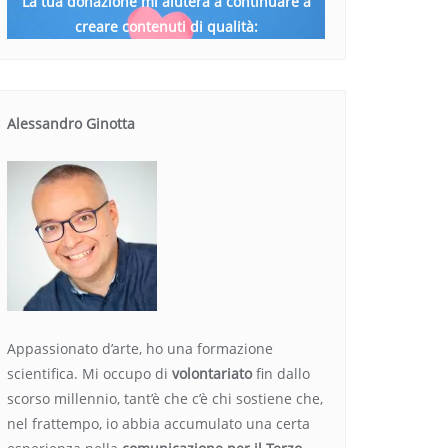
La tua donazione mi aiuterà a continuare a
creare contenuti di qualità:
Alessandro Ginotta
Appassionato d’arte, ho una formazione
scientifica. Mi occupo di
volontariato
fin dallo
scorso millennio, tant’è che c’è chi sostiene che,
nel frattempo, io abbia accumulato una certa