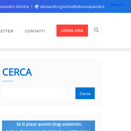
Alessandro Ginotta
alessandro.ginotta@labuonaparola.it
DONA ORA
ETTER
CONTATTI
CERCA
Cerca
Se ti piace questo blog sostienilo.