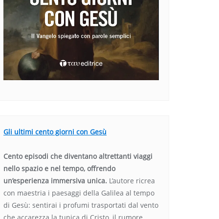
Gli ultimi cento giorni con Gesù
Cento episodi che diventano altrettanti viaggi
nello spazio e nel tempo, offrendo
un’esperienza immersiva unica.
L’autore ricrea
con maestria i paesaggi della Galilea al tempo
di Gesù: sentirai i profumi trasportati dal vento
che accarezza la tunica di Cristo, il rumore