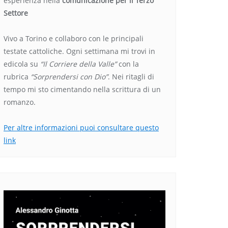
esperienza nella
comunicazione per il Terzo
Settore
Vivo a Torino e collaboro con le principali
testate cattoliche. Ogni settimana mi trovi in
edicola su
“Il Corriere della Valle”
con la
rubrica
“Sorprendersi con Dio”
. Nei ritagli di
tempo mi sto cimentando nella scrittura di un
romanzo.
Per altre informazioni puoi consultare questo
link