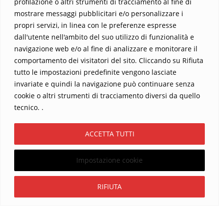
profilazione o altri strumenti di tracciamento al fine di
mostrare messaggi pubblicitari e/o personalizzare i
propri servizi, in linea con le preferenze espresse
dall'utente nell'ambito del suo utilizzo di funzionalità e
navigazione web e/o al fine di analizzare e monitorare il
comportamento dei visitatori del sito. Cliccando su Rifiuta
tutto le impostazioni predefinite vengono lasciate
Home
Contatti
invariate e quindi la navigazione può continuare senza
cookie o altri strumenti di tracciamento diversi da quello
Sostieni La Buona Parola – dona 5 €, 10 €, 25 €… il tuo contributo
tecnico. .
conta
Chi sono? Alessandro Ginotta, scrittore
ACCETTA TUTTI
I viaggi dell’anima
Catechesi
Libri
Informativa Privacy
Impostazione cookie
Copyright ©2026 La buona Parola . All rights reserved.
Powered by
WordPress
&
Designed by
Bizberg Themes
Iscriviti
RIFIUTA