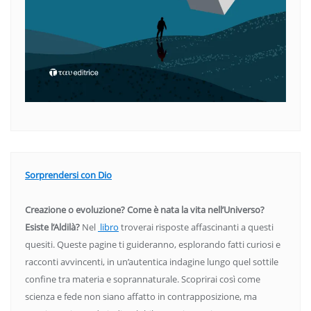
Sorprendersi con Dio
Creazione o evoluzione? Come è nata la vita nell’Universo?
Esiste l’Aldilà?
Nel
libro
troverai risposte affascinanti a questi
quesiti. Queste pagine ti guideranno, esplorando fatti curiosi e
racconti avvincenti, in un’autentica indagine lungo quel sottile
confine tra materia e soprannaturale. Scoprirai così come
scienza e fede non siano affatto in contrapposizione, ma