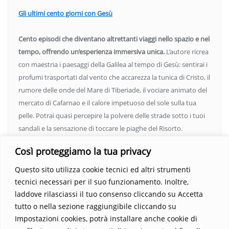
Gli ultimi cento giorni con Gesù
Cento episodi che diventano altrettanti viaggi nello spazio e nel
tempo, offrendo un’esperienza immersiva unica.
L’autore ricrea
con maestria i paesaggi della Galilea al tempo di Gesù: sentirai i
profumi trasportati dal vento che accarezza la tunica di Cristo, il
rumore delle onde del Mare di Tiberiade, il vociare animato del
mercato di Cafarnao e il calore impetuoso del sole sulla tua
pelle. Potrai quasi percepire la polvere delle strade sotto i tuoi
sandali e la sensazione di toccare le piaghe del Risorto.
Un’opera che espande gli orizzonti dell’anima, invitandoti a
Così proteggiamo la tua privacy
vedere oltre i confini del conosciuto. Scopri un mondo in cui
fede e realtà si fondono, rendendo ogni pagina un’esperienza
Questo sito utilizza cookie tecnici ed altri strumenti
indimenticabile.
Non perdere l’occasione di immergerti in
tecnici necessari per il suo funzionamento. Inoltre,
questo viaggio straordinario. Acquista il libro e lascia che la
laddove rilasciassi il tuo consenso cliccando su Accetta
Parola trasformi la tua vita
.
tutto o nella sezione raggiungibile cliccando su
Impostazioni cookies, potrà installare anche cookie di