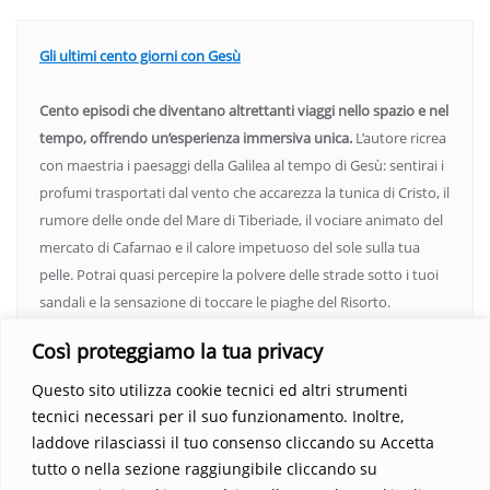
Gli ultimi cento giorni con Gesù
Cento episodi che diventano altrettanti viaggi nello spazio e nel
tempo, offrendo un’esperienza immersiva unica.
L’autore ricrea
con maestria i paesaggi della Galilea al tempo di Gesù: sentirai i
profumi trasportati dal vento che accarezza la tunica di Cristo, il
rumore delle onde del Mare di Tiberiade, il vociare animato del
mercato di Cafarnao e il calore impetuoso del sole sulla tua
pelle. Potrai quasi percepire la polvere delle strade sotto i tuoi
sandali e la sensazione di toccare le piaghe del Risorto.
Un’opera che espande gli orizzonti dell’anima, invitandoti a
Così proteggiamo la tua privacy
vedere oltre i confini del conosciuto. Scopri un mondo in cui
fede e realtà si fondono, rendendo ogni pagina un’esperienza
Questo sito utilizza cookie tecnici ed altri strumenti
indimenticabile.
Non perdere l’occasione di immergerti in
tecnici necessari per il suo funzionamento. Inoltre,
questo viaggio straordinario. Acquista il libro e lascia che la
laddove rilasciassi il tuo consenso cliccando su Accetta
Parola trasformi la tua vita
.
tutto o nella sezione raggiungibile cliccando su