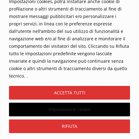
Impostazioni cookies, potrà installare anche cookie di
profilazione o altri strumenti di tracciamento al fine di
mostrare messaggi pubblicitari e/o personalizzare i
propri servizi, in linea con le preferenze espresse
dall'utente nell'ambito del suo utilizzo di funzionalità e
navigazione web e/o al fine di analizzare e monitorare il
comportamento dei visitatori del sito. Cliccando su Rifiuta
tutto le impostazioni predefinite vengono lasciate
Home
Contatti
invariate e quindi la navigazione può continuare senza
cookie o altri strumenti di tracciamento diversi da quello
Sostieni La Buona Parola – dona 5 €, 10 €, 25 €… il tuo contributo
tecnico. .
conta
Chi sono? Alessandro Ginotta, scrittore
ACCETTA TUTTI
I viaggi dell’anima
Catechesi
Libri
Informativa Privacy
Impostazione cookie
Copyright ©2026 La buona Parola . All rights reserved.
Powered by
WordPress
&
Designed by
Bizberg Themes
Iscriviti
RIFIUTA