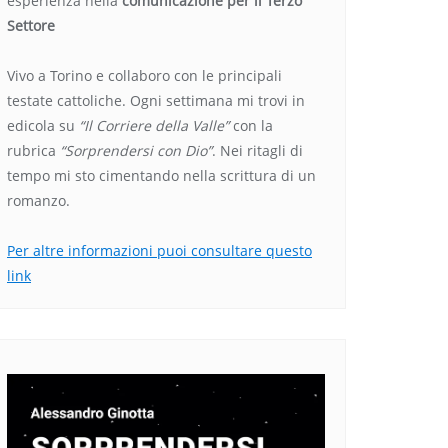
esperienza nella
comunicazione per il Terzo
Settore
Vivo a Torino e collaboro con le principali
testate cattoliche. Ogni settimana mi trovi in
edicola su
“Il Corriere della Valle”
con la
rubrica
“Sorprendersi con Dio”
. Nei ritagli di
tempo mi sto cimentando nella scrittura di un
romanzo.
Per altre informazioni puoi consultare questo
link