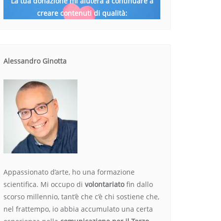
La tua donazione mi aiuterà a continuare a
creare contenuti di qualità:
Alessandro Ginotta
Appassionato d’arte, ho una formazione
scientifica. Mi occupo di
volontariato
fin dallo
scorso millennio, tant’è che c’è chi sostiene che,
nel frattempo, io abbia accumulato una certa