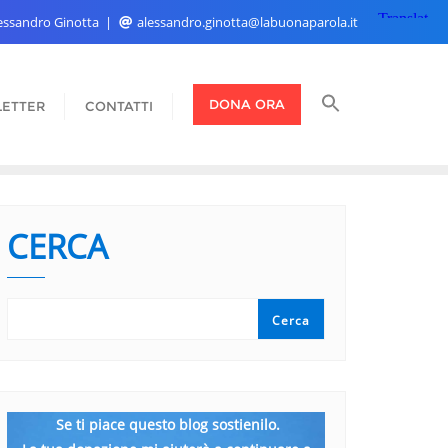
Alessandro Ginotta
alessandro.ginotta@labuonaparola.it
DONA ORA
ETTER
CONTATTI
CERCA
Cerca
Se ti piace questo blog sostienilo.