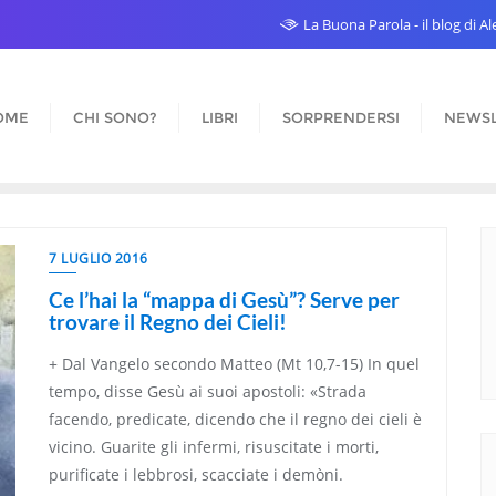
La Buona Parola - il blog di 
OME
CHI SONO?
LIBRI
SORPRENDERSI
NEWSL
7 LUGLIO 2016
Ce l’hai la “mappa di Gesù”? Serve per
trovare il Regno dei Cieli!
+ Dal Vangelo secondo Matteo (Mt 10,7-15) In quel
tempo, disse Gesù ai suoi apostoli: «Strada
facendo, predicate, dicendo che il regno dei cieli è
vicino. Guarite gli infermi, risuscitate i morti,
purificate i lebbrosi, scacciate i demòni.