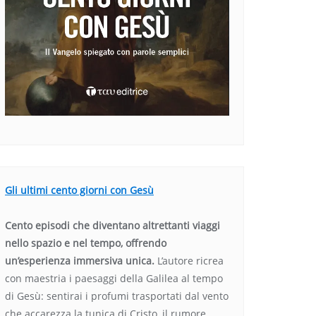
Gli ultimi cento giorni con Gesù
Cento episodi che diventano altrettanti viaggi
nello spazio e nel tempo, offrendo
un’esperienza immersiva unica.
L’autore ricrea
con maestria i paesaggi della Galilea al tempo
di Gesù: sentirai i profumi trasportati dal vento
che accarezza la tunica di Cristo, il rumore