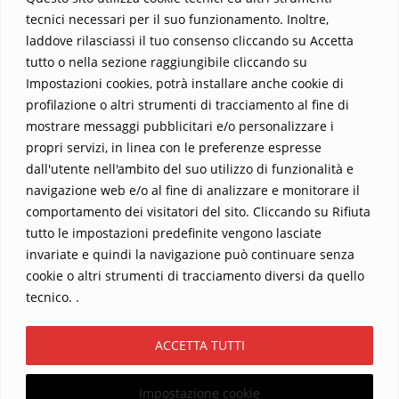
tecnici necessari per il suo funzionamento. Inoltre,
laddove rilasciassi il tuo consenso cliccando su Accetta
tutto o nella sezione raggiungibile cliccando su
Impostazioni cookies, potrà installare anche cookie di
profilazione o altri strumenti di tracciamento al fine di
mostrare messaggi pubblicitari e/o personalizzare i
propri servizi, in linea con le preferenze espresse
Home
Contatti
dall'utente nell'ambito del suo utilizzo di funzionalità e
navigazione web e/o al fine di analizzare e monitorare il
Sostieni La Buona Parola – dona 5 €, 10 €, 25 €… il tuo contributo
comportamento dei visitatori del sito. Cliccando su Rifiuta
conta
tutto le impostazioni predefinite vengono lasciate
Chi sono? Alessandro Ginotta, scrittore
invariate e quindi la navigazione può continuare senza
I viaggi dell’anima
Catechesi
Libri
cookie o altri strumenti di tracciamento diversi da quello
Informativa Privacy
tecnico. .
Copyright ©2026 La buona Parola . All rights reserved.
ACCETTA TUTTI
Powered by
WordPress
&
Designed by
Bizberg Themes
Impostazione cookie