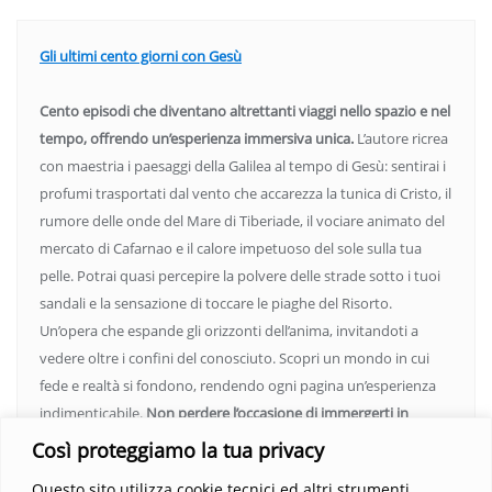
Gli ultimi cento giorni con Gesù
Cento episodi che diventano altrettanti viaggi nello spazio e nel
tempo, offrendo un’esperienza immersiva unica.
L’autore ricrea
con maestria i paesaggi della Galilea al tempo di Gesù: sentirai i
profumi trasportati dal vento che accarezza la tunica di Cristo, il
rumore delle onde del Mare di Tiberiade, il vociare animato del
mercato di Cafarnao e il calore impetuoso del sole sulla tua
pelle. Potrai quasi percepire la polvere delle strade sotto i tuoi
sandali e la sensazione di toccare le piaghe del Risorto.
Un’opera che espande gli orizzonti dell’anima, invitandoti a
vedere oltre i confini del conosciuto. Scopri un mondo in cui
fede e realtà si fondono, rendendo ogni pagina un’esperienza
indimenticabile.
Non perdere l’occasione di immergerti in
questo viaggio straordinario. Acquista il libro e lascia che la
Così proteggiamo la tua privacy
Parola trasformi la tua vita
.
Questo sito utilizza cookie tecnici ed altri strumenti