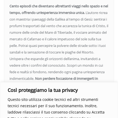
Cento episodi che diventano altrettanti viaggi nello spazio e nel
tempo, offrendo un’esperienza immersiva unica.
L’autore ricrea
con maestria i paesaggi della Galilea al tempo di Gesù: sentirai i
profumi trasportati dal vento che accarezza la tunica di Cristo, il
rumore delle onde del Mare di Tiberiade, il vociare animato del
mercato di Cafarnao e il calore impetuoso del sole sulla tua
pelle. Potrai quasi percepire la polvere delle strade sotto i tuoi
sandali e la sensazione di toccare le piaghe del Risorto.
Un’opera che espande gli orizzonti dell’anima, invitandoti a
vedere oltre i confini del conosciuto. Scopri un mondo in cui
fede e realtà si fondono, rendendo ogni pagina un’esperienza
indimenticabile.
Non perdere l’occasione di immergerti in
questo viaggio straordinario. Acquista il libro e lascia che la
Così proteggiamo la tua privacy
Parola trasformi la tua vita
.
Questo sito utilizza cookie tecnici ed altri strumenti
tecnici necessari per il suo funzionamento. Inoltre,
laddove rilasciassi il tuo consenso cliccando su Accetta