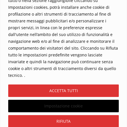
tutto o nella sezione raggiungibile cliccando su
Impostazioni cookies, potrà installare anche cookie di
profilazione o altri strumenti di tracciamento al fine di
mostrare messaggi pubblicitari e/o personalizzare i
propri servizi, in linea con le preferenze espresse
Home
Contatti
dall'utente nell'ambito del suo utilizzo di funzionalità e
navigazione web e/o al fine di analizzare e monitorare il
Sostieni La Buona Parola – dona 5 €, 10 €, 25 €… il tuo contributo
comportamento dei visitatori del sito. Cliccando su Rifiuta
conta
tutto le impostazioni predefinite vengono lasciate
Chi sono? Alessandro Ginotta, scrittore
invariate e quindi la navigazione può continuare senza
I viaggi dell’anima
Catechesi
Libri
cookie o altri strumenti di tracciamento diversi da quello
Informativa Privacy
tecnico. .
Copyright ©2026 La buona Parola . All rights reserved.
ACCETTA TUTTI
Powered by
WordPress
&
Designed by
Bizberg Themes
Impostazione cookie
Iscriviti
RIFIUTA