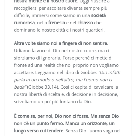
nostra mente e il nostro cuore
. Oggi riuscire a
raccogliersi per ascoltare diventa sempre più
difficile, immersi come siamo in una
società
rumorosa
, nella
frenesia
e nel
chiasso
che
dominano le nostre città e i nostri quartieri.
Altre volte siamo noi a fingere di non sentire
.
Udiamo la voce di Dio nel nostro cuore, ma ci
sforziamo di ignorarla. Forse perché ci mette di
fronte ad una realtà che noi proprio non vogliamo
accettare. Leggiamo nel libro di Giobbe:
“Dio infatti
parla in un modo o nell’altro, ma l’uomo non ci
bada”
(Giobbe 33,14). Così ci capita di cavalcare la
nostra libertà di scelta e, di decisione in decisione,
scivoliamo un po’ più lontano da Dio.
È come se, per noi, Dio non ci fosse. Ma senza Dio
non c’è un punto fermo. Manca un orizzonte, un
luogo verso cui tendere
. Senza Dio l’uomo vaga nel