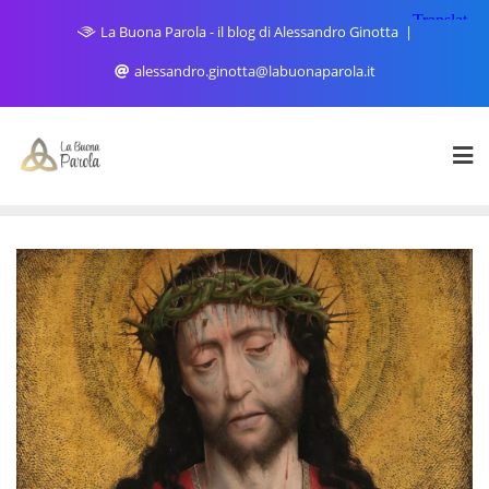
Skip
La Buona Parola - il blog di Alessandro Ginotta
to
content
alessandro.ginotta@labuonaparola.it