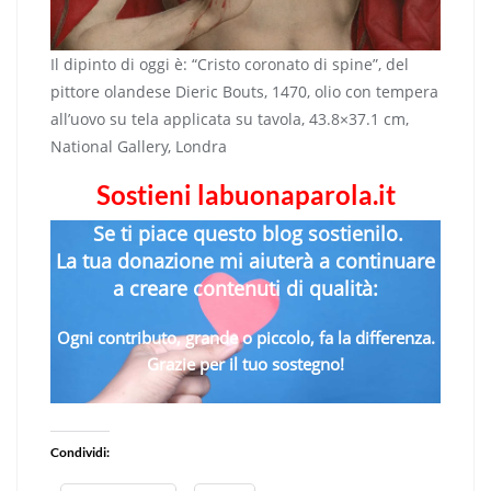
Il dipinto di oggi è: “Cristo coronato di spine”, del
pittore olandese Dieric Bouts, 1470, olio con tempera
all’uovo su tela applicata su tavola, 43.8×37.1 cm,
National Gallery, Londra
Sostieni labuonaparola.it
Se ti piace questo blog sostienilo.
La tua donazione mi aiuterà a continuare
a creare contenuti di qualità:
Ogni contributo, grande o piccolo, fa la differenza.
Grazie per il tuo sostegno!
Condividi: