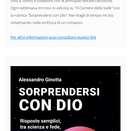
Vivo a Torino e collaboro con le principali testate cattoliche.
Ogni settimana mi trovi in edicola su
“Il Corriere della Valle”
con
la rubrica
“Sorprendersi con Dio”
. Nei ritagli di tempo mi sto
cimentando nella scrittura di un romanzo.
Per altre informazioni puoi consultare questo link