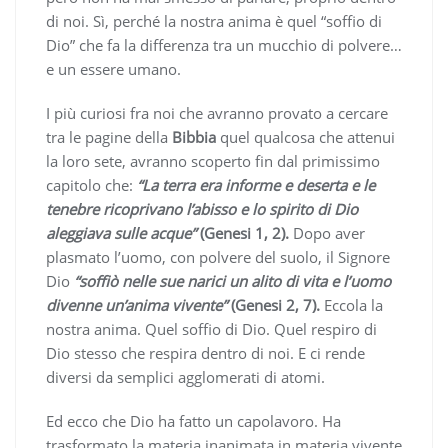
di noi. Sì, perché la nostra anima è quel “soffio di
Dio” che fa la differenza tra un mucchio di polvere…
e un essere umano.
I più curiosi fra noi che avranno provato a cercare
tra le pagine della
Bibbia
quel qualcosa che attenui
la loro sete, avranno scoperto fin dal primissimo
capitolo che:
“La terra era informe e deserta e le
tenebre ricoprivano l’abisso e lo spirito di Dio
aleggiava sulle acque”
(Genesi 1, 2).
Dopo aver
plasmato l’uomo, con polvere del suolo, il Signore
Dio
“soffiò nelle sue narici un alito di vita e l’uomo
divenne un’anima vivente”
(Genesi 2, 7).
Eccola la
nostra anima. Quel soffio di Dio. Quel respiro di
Dio stesso che respira dentro di noi. E ci rende
diversi da semplici agglomerati di atomi.
Ed ecco che Dio ha fatto un capolavoro. Ha
trasformato la materia inanimata in materia vivente