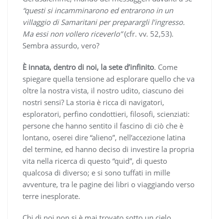
“questi si incamminarono ed entrarono in un
villaggio di Samaritani per preparargli l’ingresso.
Ma essi non vollero riceverlo”
(cfr. vv. 52,53).
Sembra assurdo, vero?
È innata, dentro di noi, la sete d’infinito
. Come
spiegare quella tensione ad esplorare quello che va
oltre la nostra vista, il nostro udito, ciascuno dei
nostri sensi? La storia è ricca di navigatori,
esploratori, perfino condottieri, filosofi, scienziati:
persone che hanno sentito il fascino di ciò che è
lontano, oserei dire “alieno”, nell’accezione latina
del termine, ed hanno deciso di investire la propria
vita nella ricerca di questo “quid”, di questo
qualcosa di diverso; e si sono tuffati in mille
avventure, tra le pagine dei libri o viaggiando verso
terre inesplorate.
Chi di noi non si è mai trovato sotto un cielo