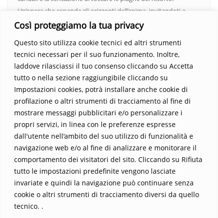
Un’opera che espande gli orizzonti dell’anima, invitandoti a
vedere oltre i confini del conosciuto. Scopri un mondo in cui
Così proteggiamo la tua privacy
fede e realtà si fondono, rendendo ogni pagina un’esperienza
Questo sito utilizza cookie tecnici ed altri strumenti
indimenticabile.
Non perdere l’occasione di immergerti in
tecnici necessari per il suo funzionamento. Inoltre,
questo viaggio straordinario. Acquista il libro e lascia che la
laddove rilasciassi il tuo consenso cliccando su Accetta
Parola trasformi la tua vita
.
tutto o nella sezione raggiungibile cliccando su
Impostazioni cookies, potrà installare anche cookie di
profilazione o altri strumenti di tracciamento al fine di
mostrare messaggi pubblicitari e/o personalizzare i
propri servizi, in linea con le preferenze espresse
dall'utente nell'ambito del suo utilizzo di funzionalità e
navigazione web e/o al fine di analizzare e monitorare il
comportamento dei visitatori del sito. Cliccando su Rifiuta
tutto le impostazioni predefinite vengono lasciate
Home
Contatti
invariate e quindi la navigazione può continuare senza
cookie o altri strumenti di tracciamento diversi da quello
Sostieni La Buona Parola – dona 5 €, 10 €, 25 €… il tuo contributo
tecnico. .
conta