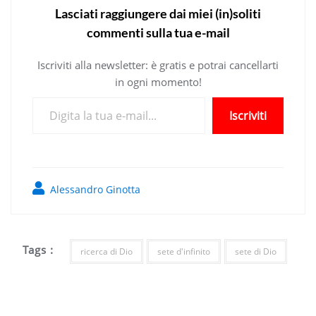
Lasciati raggiungere dai miei (in)soliti
commenti sulla tua e-mail
Iscriviti alla newsletter: è gratis e potrai cancellarti
in ogni momento!
Digita la tua e-mail...
Iscriviti
Alessandro Ginotta
Tags :
ricerca di Dio
sete d'infinito
sete di Dio
Navigazione