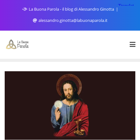
Skip
La Buona Parola - il blog di Alessandro Ginotta
to
content
alessandro.ginotta@labuonaparola.it