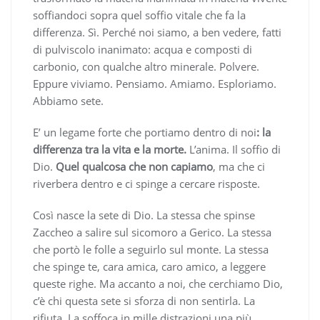
soffiandoci sopra quel soffio vitale che fa la
differenza. Sì. Perché noi siamo, a ben vedere, fatti
di pulviscolo inanimato: acqua e composti di
carbonio, con qualche altro minerale. Polvere.
Eppure viviamo. Pensiamo. Amiamo. Esploriamo.
Abbiamo sete.
E’ un legame forte che portiamo dentro di noi
: la
differenza tra la vita e la morte.
L’anima. Il soffio di
Dio.
Quel qualcosa che non capiamo
, ma che ci
riverbera dentro e ci spinge a cercare risposte.
Così nasce la sete di Dio. La stessa che spinse
Zaccheo a salire sul sicomoro a Gerico. La stessa
che portò le folle a seguirlo sul monte. La stessa
che spinge te, cara amica, caro amico, a leggere
queste righe. Ma accanto a noi, che cerchiamo Dio,
c’è chi questa sete si sforza di non sentirla. La
rifiuta. La soffoca in mille distrazioni una più