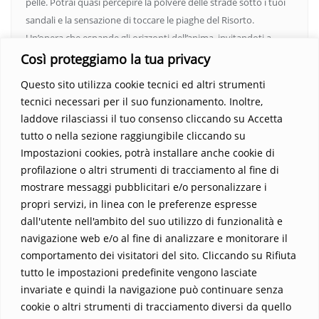
pelle. Potrai quasi percepire la polvere delle strade sotto i tuoi
sandali e la sensazione di toccare le piaghe del Risorto.
Un’opera che espande gli orizzonti dell’anima, invitandoti a
vedere oltre i confini del conosciuto. Scopri un mondo in cui
Così proteggiamo la tua privacy
fede e realtà si fondono, rendendo ogni pagina un’esperienza
Questo sito utilizza cookie tecnici ed altri strumenti
indimenticabile.
Non perdere l’occasione di immergerti in
tecnici necessari per il suo funzionamento. Inoltre,
questo viaggio straordinario. Acquista il libro e lascia che la
laddove rilasciassi il tuo consenso cliccando su Accetta
Parola trasformi la tua vita
.
tutto o nella sezione raggiungibile cliccando su
Impostazioni cookies, potrà installare anche cookie di
profilazione o altri strumenti di tracciamento al fine di
mostrare messaggi pubblicitari e/o personalizzare i
propri servizi, in linea con le preferenze espresse
dall'utente nell'ambito del suo utilizzo di funzionalità e
navigazione web e/o al fine di analizzare e monitorare il
comportamento dei visitatori del sito. Cliccando su Rifiuta
tutto le impostazioni predefinite vengono lasciate
Home
Contatti
invariate e quindi la navigazione può continuare senza
cookie o altri strumenti di tracciamento diversi da quello
Sostieni La Buona Parola – dona 5 €, 10 €, 25 €… il tuo contributo