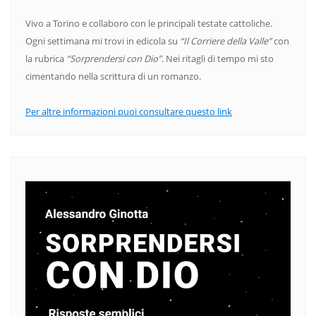
Vivo a Torino e collaboro con le principali testate cattoliche.
Ogni settimana mi trovi in edicola su
“Il Corriere della Valle”
con
la rubrica
“Sorprendersi con Dio”
. Nei ritagli di tempo mi sto
cimentando nella scrittura di un romanzo.
Per altre informazioni puoi consultare questo link