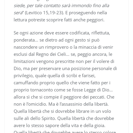
siede, per tale contatto sarà immondo fino alla
sera
” (Levitico 15,19-23). E proseguendo nella
lettura potreste scoprire fatti anche peggiori.
Se ogni azione deve essere codificata, riflettuta,
ponderata… se dietro ad ogni gesto si può
nascondere un rimprovero o la minaccia di venir
esclusi dal Regno dei Cieli… se, peggio ancora, le
limitazioni vengono prescritte non per il volere di
Dio, ma per preservare una posizione personale di
privilegio, quale quella di scribi e farisei,
camuffando proprio quello che viene fatto per i
proprio tornaconto come se fosse Legge di Dio…
allora sì che si compie il peggiore dei peccati. Che
non è l’omicidio. Ma è l’assassinio della libertà.
Quella libertà che si dovrebbe librare in un volo
sulle ali dello Spirito. Quella libertà che dovrebbe
avere lo stesso sapore della vita e della gioia.
Quella libertà che dovrebbe avere lo stesso colore