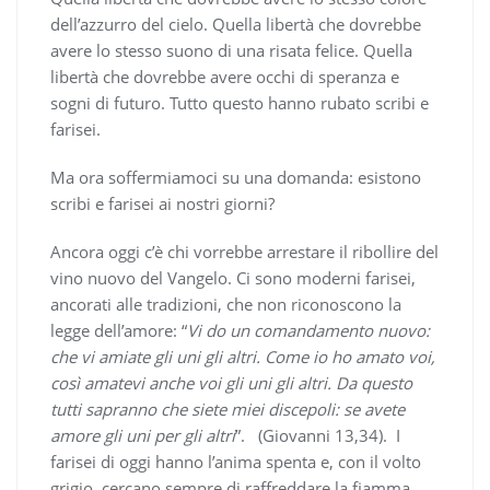
dell’azzurro del cielo. Quella libertà che dovrebbe
avere lo stesso suono di una risata felice. Quella
libertà che dovrebbe avere occhi di speranza e
sogni di futuro. Tutto questo hanno rubato scribi e
farisei.
Ma ora soffermiamoci su una domanda: esistono
scribi e farisei ai nostri giorni?
Ancora oggi c’è chi vorrebbe arrestare il ribollire del
vino nuovo del Vangelo. Ci sono moderni farisei,
ancorati alle tradizioni, che non riconoscono la
legge dell’amore: “
Vi do un comandamento nuovo:
che vi amiate gli uni gli altri. Come io ho amato voi,
così amatevi anche voi gli uni gli altri. Da questo
tutti sapranno che siete miei discepoli: se avete
amore gli uni per gli altri
”. (Giovanni 13,34). I
farisei di oggi hanno l’anima spenta e, con il volto
grigio, cercano sempre di raffreddare la fiamma