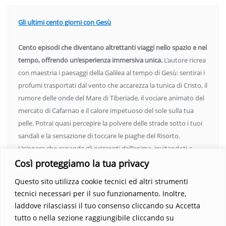
Gli ultimi cento giorni con Gesù
Cento episodi che diventano altrettanti viaggi nello spazio e nel
tempo, offrendo un’esperienza immersiva unica.
L’autore ricrea
con maestria i paesaggi della Galilea al tempo di Gesù: sentirai i
profumi trasportati dal vento che accarezza la tunica di Cristo, il
rumore delle onde del Mare di Tiberiade, il vociare animato del
mercato di Cafarnao e il calore impetuoso del sole sulla tua
pelle. Potrai quasi percepire la polvere delle strade sotto i tuoi
sandali e la sensazione di toccare le piaghe del Risorto.
Un’opera che espande gli orizzonti dell’anima, invitandoti a
vedere oltre i confini del conosciuto. Scopri un mondo in cui
Così proteggiamo la tua privacy
fede e realtà si fondono, rendendo ogni pagina un’esperienza
Questo sito utilizza cookie tecnici ed altri strumenti
indimenticabile.
Non perdere l’occasione di immergerti in
tecnici necessari per il suo funzionamento. Inoltre,
questo viaggio straordinario. Acquista il libro e lascia che la
laddove rilasciassi il tuo consenso cliccando su Accetta
Parola trasformi la tua vita
.
tutto o nella sezione raggiungibile cliccando su