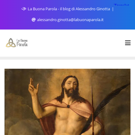
Skip
La Buona Parola - il blog di Alessandro Ginotta
to
content
alessandro.ginotta@labuonaparola.it