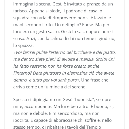
Immagina la scena. Gesù è invitato a pranzo da un
fariseo. Appena si siede, il padrone di casa lo
squadra con aria di rimprovero: non si è lavato le
mani secondo il rito. Un dettaglio? Forse. Ma per
loro era un gesto sacro. Gesù lo sa… eppure non si
scusa. Anzi, con la calma di chi non teme il giudizio,
lo spiazza:
«Voi farisei pulite l’esterno del bicchiere e del piatto,
ma dentro siete pieni di avidità e malizia. Stolti! Chi
ha fatto l’esterno non ha forse creato anche
l’interno? Date piuttosto in elemosina ciò che avete
dentro, e tutto per voi sarà puro».
Una frase che
arriva come un fulmine a ciel sereno.
Spesso ci dipingiamo un Gesù “buonista”, sempre
mite, accomodante. Ma lui è ben altro. È buono, sì,
ma non è debole. È misericordioso, ma non
ipocrita. È capace di abbracciare chi soffre e, nello
stesso tempo, di ribaltare i tavoli del Tempio