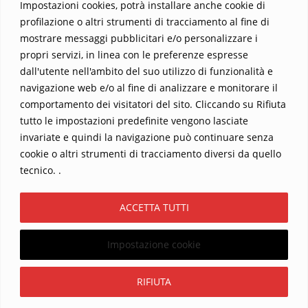
Impostazioni cookies, potrà installare anche cookie di
profilazione o altri strumenti di tracciamento al fine di
mostrare messaggi pubblicitari e/o personalizzare i
propri servizi, in linea con le preferenze espresse
dall'utente nell'ambito del suo utilizzo di funzionalità e
navigazione web e/o al fine di analizzare e monitorare il
comportamento dei visitatori del sito. Cliccando su Rifiuta
tutto le impostazioni predefinite vengono lasciate
Home
Contatti
invariate e quindi la navigazione può continuare senza
cookie o altri strumenti di tracciamento diversi da quello
Sostieni La Buona Parola – dona 5 €, 10 €, 25 €… il tuo contributo
tecnico. .
conta
Chi sono? Alessandro Ginotta, scrittore
ACCETTA TUTTI
I viaggi dell’anima
Catechesi
Libri
Informativa Privacy
Impostazione cookie
Copyright ©2026 La buona Parola . All rights reserved.
Powered by
WordPress
&
Designed by
Bizberg Themes
Iscriviti
RIFIUTA