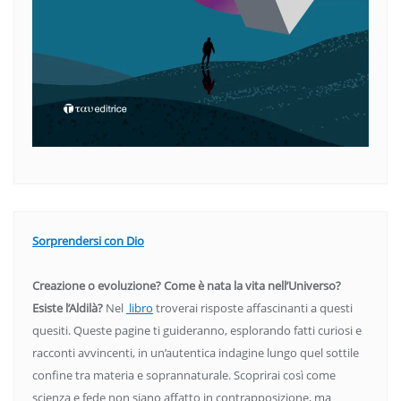
Sorprendersi con Dio
Creazione o evoluzione? Come è nata la vita nell’Universo?
Esiste l’Aldilà?
Nel
libro
troverai risposte affascinanti a questi
quesiti. Queste pagine ti guideranno, esplorando fatti curiosi e
racconti avvincenti, in un’autentica indagine lungo quel sottile
confine tra materia e soprannaturale. Scoprirai così come
scienza e fede non siano affatto in contrapposizione, ma