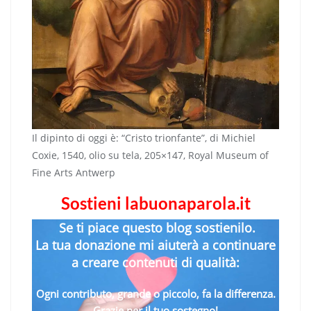
Il dipinto di oggi è: “Cristo trionfante”, di Michiel
Coxie, 1540, olio su tela, 205×147, Royal Museum of
Fine Arts Antwerp
Sostieni labuonaparola.it
Se ti piace questo blog sostienilo.
La tua donazione mi aiuterà a continuare
a creare contenuti di qualità:
Ogni contributo, grande o piccolo, fa la differenza.
Grazie per il tuo sostegno!