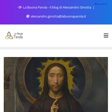
Skip
La Buona Parola - il blog di Alessandro Ginotta
to
content
alessandro.ginotta@labuonaparola.it