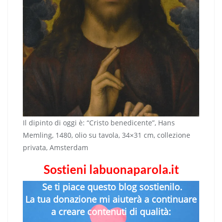
Il dipinto di oggi è: “Cristo benedicente”, Hans
Memling, 1480, olio su tavola, 34×31 cm, collezione
privata, Amsterdam
Sostieni labuonaparola.it
Se ti piace questo blog sostienilo.
La tua donazione mi aiuterà a continuare
a creare contenuti di qualità: