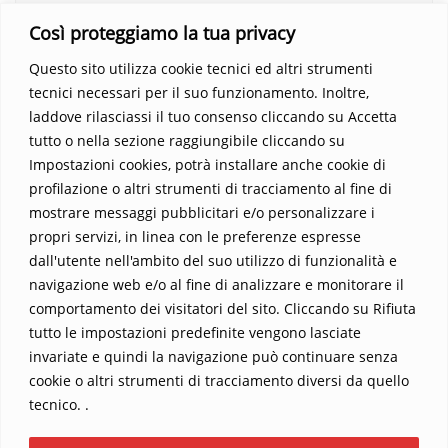
questo viaggio straordinario. Acquista il libro e lascia che la
Così proteggiamo la tua privacy
Parola trasformi la tua vita
.
Questo sito utilizza cookie tecnici ed altri strumenti
tecnici necessari per il suo funzionamento. Inoltre,
laddove rilasciassi il tuo consenso cliccando su Accetta
tutto o nella sezione raggiungibile cliccando su
Impostazioni cookies, potrà installare anche cookie di
profilazione o altri strumenti di tracciamento al fine di
mostrare messaggi pubblicitari e/o personalizzare i
propri servizi, in linea con le preferenze espresse
Home
Contatti
dall'utente nell'ambito del suo utilizzo di funzionalità e
navigazione web e/o al fine di analizzare e monitorare il
Sostieni La Buona Parola – dona 5 €, 10 €, 25 €… il tuo contributo
comportamento dei visitatori del sito. Cliccando su Rifiuta
conta
tutto le impostazioni predefinite vengono lasciate
Chi sono? Alessandro Ginotta, scrittore
invariate e quindi la navigazione può continuare senza
I viaggi dell’anima
Catechesi
Libri
cookie o altri strumenti di tracciamento diversi da quello
Informativa Privacy
tecnico. .
Copyright ©2026 La buona Parola . All rights reserved.