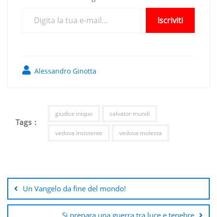
Digita la tua e-mail...
Iscriviti
Alessandro Ginotta
giudice iniquo
salvator mundi
Tags :
vedova insistente
vedova molesta
Navigazione
articoli
Un Vangelo da fine del mondo!
Si prepara una guerra tra luce e tenebre