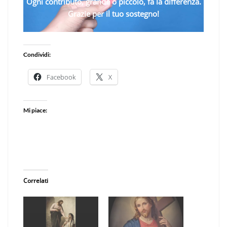
Ogni contributo, grande o piccolo, fa la differenza.
Grazie per il tuo sostegno!
Condividi:
Facebook
X
Mi piace:
Correlati