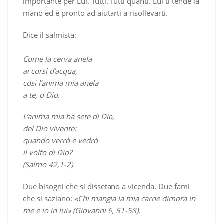
importante per Lui. Tutti. Tutti quanti. Lui ti tende la
mano ed è pronto ad aiutarti a risollevarti.
Dice il salmista:
Come la cerva anela
ai corsi d’acqua,
così l’anima mia anela
a te, o Dio.
L’anima mia ha sete di Dio,
del Dio vivente:
quando verrò e vedrò
il volto di Dio?
(Salmo 42,1-2).
Due bisogni che si dissetano a vicenda. Due fami
che si saziano:
«Chi mangia la mia carne dimora in
me e io in lui» (Giovanni 6, 51-58)
.