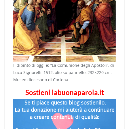
Il dipinto di oggi è: “La Comunione degli Apostoli”, di
Luca Signorelli, 1512, olio su pannello, 232×220 cm,
Museo diocesano di Cortona
Sostieni labuonaparola.it
Se ti piace questo blog sostienilo.
La tua donazione mi aiuterà a continuare
a creare contenuti di qualità: