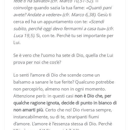
fede ti ha salvato» (cfr. Marco 10,51-52)
. Ti
coinvolge quando sazia la tua fame:
«Quanti pani
avete? Andate a vedere» (cfr. Marco 6,38)
. Gesù ti
cerca ed ha un appuntamento con te:
«Scendi
subito, perché oggi devo fermarmi a casa tua» (cfr.
Luca 19,5)
. Sì, con te. Perché tu sei importante per
Lui.
Se è vero che l’uomo ha sete di Dio, quella che Lui
prova per noi che cos’è?
Lo senti l’amore di Dio che scende come un
balsamo a sanare le tue ferite? Qualcuno potrebbe
non percepirlo, almeno non in ogni momento.
Attenzione però: in questi casi
non è Dio che, per
qualche ragione ignota, decide di punto in bianco di
non amarti più
. Certo che no! Dio riversa sempre,
instancabilmente, su di te, straripanti fiumi
d’amore. L’amore è l’essenza stessa di Dio. Perché