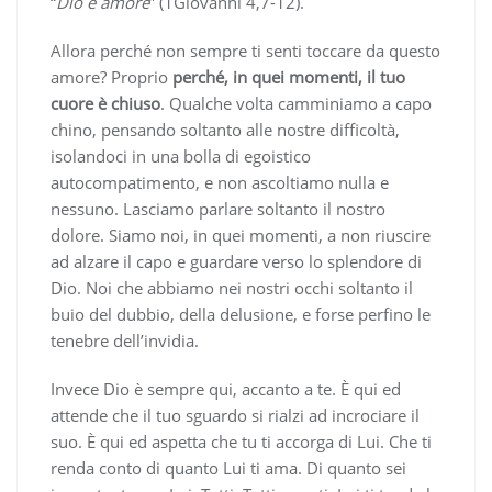
“
Dio è amore
” (1Giovanni 4,7-12).
Allora perché non sempre ti senti toccare da questo
amore? Proprio
perché, in quei momenti, il tuo
cuore è chiuso
. Qualche volta camminiamo a capo
chino, pensando soltanto alle nostre difficoltà,
isolandoci in una bolla di egoistico
autocompatimento, e non ascoltiamo nulla e
nessuno. Lasciamo parlare soltanto il nostro
dolore. Siamo noi, in quei momenti, a non riuscire
ad alzare il capo e guardare verso lo splendore di
Dio. Noi che abbiamo nei nostri occhi soltanto il
buio del dubbio, della delusione, e forse perfino le
tenebre dell’invidia.
Invece Dio è sempre qui, accanto a te. È qui ed
attende che il tuo sguardo si rialzi ad incrociare il
suo. È qui ed aspetta che tu ti accorga di Lui. Che ti
renda conto di quanto Lui ti ama. Di quanto sei