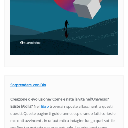
Sorprendersi con Dio
Creazione o evoluzione? Come è nata la vita nell’Universo?
Esiste l’Aldilà?
Nel
libro
troverai risposte affascinanti a questi
quesiti. Queste pagine ti guideranno, esplorando fatti curiosi e
racconti avvincenti, in un’autentica indagine lungo quel sottile
confine tra materia e soprannaturale. Scoprirai così come