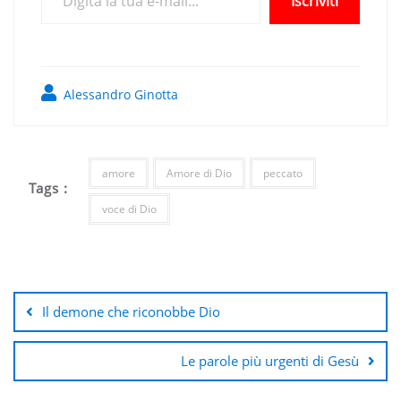
Iscriviti
Alessandro Ginotta
amore
Amore di Dio
peccato
Tags :
voce di Dio
Navigazione
articoli
Il demone che riconobbe Dio
Le parole più urgenti di Gesù