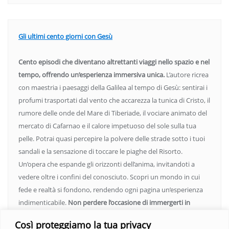
Gli ultimi cento giorni con Gesù
Cento episodi che diventano altrettanti viaggi nello spazio e nel
tempo, offrendo un’esperienza immersiva unica.
L’autore ricrea
con maestria i paesaggi della Galilea al tempo di Gesù: sentirai i
profumi trasportati dal vento che accarezza la tunica di Cristo, il
rumore delle onde del Mare di Tiberiade, il vociare animato del
mercato di Cafarnao e il calore impetuoso del sole sulla tua
pelle. Potrai quasi percepire la polvere delle strade sotto i tuoi
sandali e la sensazione di toccare le piaghe del Risorto.
Un’opera che espande gli orizzonti dell’anima, invitandoti a
vedere oltre i confini del conosciuto. Scopri un mondo in cui
fede e realtà si fondono, rendendo ogni pagina un’esperienza
indimenticabile.
Non perdere l’occasione di immergerti in
questo viaggio straordinario. Acquista il libro e lascia che la
Così proteggiamo la tua privacy
Parola trasformi la tua vita
.