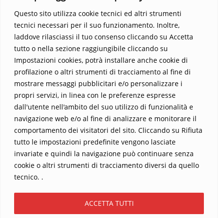
Questo sito utilizza cookie tecnici ed altri strumenti
tecnici necessari per il suo funzionamento. Inoltre,
laddove rilasciassi il tuo consenso cliccando su Accetta
tutto o nella sezione raggiungibile cliccando su
Impostazioni cookies, potrà installare anche cookie di
profilazione o altri strumenti di tracciamento al fine di
mostrare messaggi pubblicitari e/o personalizzare i
propri servizi, in linea con le preferenze espresse
Home
Contatti
dall'utente nell'ambito del suo utilizzo di funzionalità e
navigazione web e/o al fine di analizzare e monitorare il
Sostieni La Buona Parola – dona 5 €, 10 €, 25 €… il tuo contributo
comportamento dei visitatori del sito. Cliccando su Rifiuta
conta
tutto le impostazioni predefinite vengono lasciate
Chi sono? Alessandro Ginotta, scrittore
invariate e quindi la navigazione può continuare senza
I viaggi dell’anima
Catechesi
Libri
cookie o altri strumenti di tracciamento diversi da quello
Informativa Privacy
tecnico. .
Copyright ©2026 La buona Parola . All rights reserved.
ACCETTA TUTTI
Powered by
WordPress
&
Designed by
Bizberg Themes