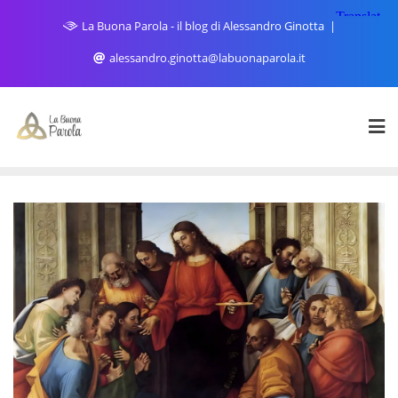
Skip
La Buona Parola - il blog di Alessandro Ginotta
to
content
alessandro.ginotta@labuonaparola.it