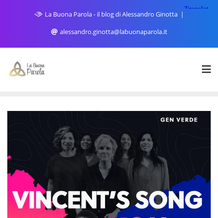
Skip
La Buona Parola - il blog di Alessandro Ginotta
to
content
alessandro.ginotta@labuonaparola.it