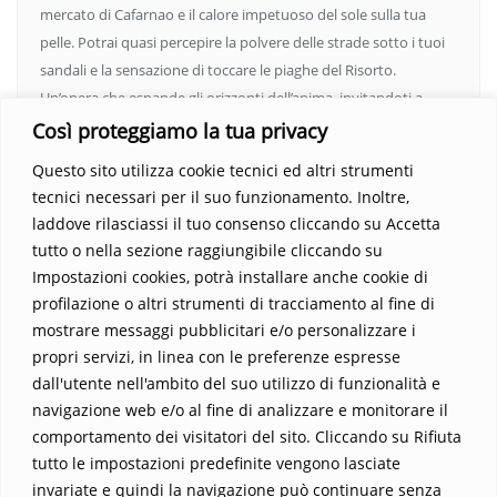
mercato di Cafarnao e il calore impetuoso del sole sulla tua
pelle. Potrai quasi percepire la polvere delle strade sotto i tuoi
sandali e la sensazione di toccare le piaghe del Risorto.
Un’opera che espande gli orizzonti dell’anima, invitandoti a
vedere oltre i confini del conosciuto. Scopri un mondo in cui
Così proteggiamo la tua privacy
fede e realtà si fondono, rendendo ogni pagina un’esperienza
Questo sito utilizza cookie tecnici ed altri strumenti
indimenticabile.
Non perdere l’occasione di immergerti in
tecnici necessari per il suo funzionamento. Inoltre,
questo viaggio straordinario. Acquista il libro e lascia che la
laddove rilasciassi il tuo consenso cliccando su Accetta
Parola trasformi la tua vita
.
tutto o nella sezione raggiungibile cliccando su
Impostazioni cookies, potrà installare anche cookie di
profilazione o altri strumenti di tracciamento al fine di
mostrare messaggi pubblicitari e/o personalizzare i
propri servizi, in linea con le preferenze espresse
dall'utente nell'ambito del suo utilizzo di funzionalità e
navigazione web e/o al fine di analizzare e monitorare il
comportamento dei visitatori del sito. Cliccando su Rifiuta
tutto le impostazioni predefinite vengono lasciate
Home
Contatti
invariate e quindi la navigazione può continuare senza