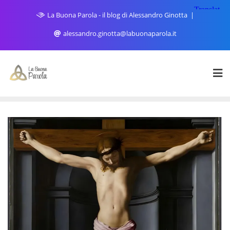
Skip
La Buona Parola - il blog di Alessandro Ginotta
to
content
alessandro.ginotta@labuonaparola.it