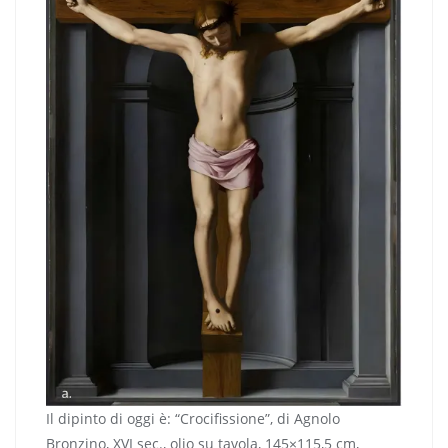
Il dipinto di oggi è: “Crocifissione”, di Agnolo
Bronzino, XVI sec., olio su tavola, 145×115,5 cm,