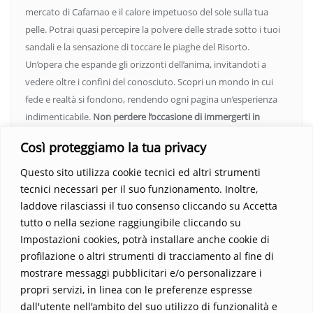
mercato di Cafarnao e il calore impetuoso del sole sulla tua
pelle. Potrai quasi percepire la polvere delle strade sotto i tuoi
sandali e la sensazione di toccare le piaghe del Risorto.
Un’opera che espande gli orizzonti dell’anima, invitandoti a
vedere oltre i confini del conosciuto. Scopri un mondo in cui
fede e realtà si fondono, rendendo ogni pagina un’esperienza
indimenticabile.
Non perdere l’occasione di immergerti in
questo viaggio straordinario. Acquista il libro e lascia che la
Così proteggiamo la tua privacy
Parola trasformi la tua vita
.
Questo sito utilizza cookie tecnici ed altri strumenti
tecnici necessari per il suo funzionamento. Inoltre,
laddove rilasciassi il tuo consenso cliccando su Accetta
tutto o nella sezione raggiungibile cliccando su
Impostazioni cookies, potrà installare anche cookie di
profilazione o altri strumenti di tracciamento al fine di
mostrare messaggi pubblicitari e/o personalizzare i
propri servizi, in linea con le preferenze espresse
Home
Contatti
dall'utente nell'ambito del suo utilizzo di funzionalità e