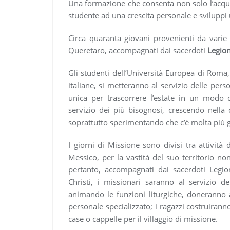
Una formazione che consenta non solo l’acqui
studente ad una crescita personale e sviluppi un
Circa quaranta giovani provenienti da varie p
Queretaro, accompagnati dai sacerdoti
Legion
Gli studenti dell’Università Europea di Roma, 
italiane, si metteranno al servizio delle pers
unica per trascorrere l’estate in un modo
servizio dei più bisognosi, crescendo nella
soprattutto sperimentando che c’è molta più gi
I giorni di Missione sono divisi tra attività 
Messico, per la vastità del suo territorio non 
pertanto, accompagnati dai sacerdoti Legi
Christi, i missionari saranno al servizio d
animando le funzioni liturgiche, doneranno a
personale specializzato; i ragazzi costruiranno,
case o cappelle per il villaggio di missione.