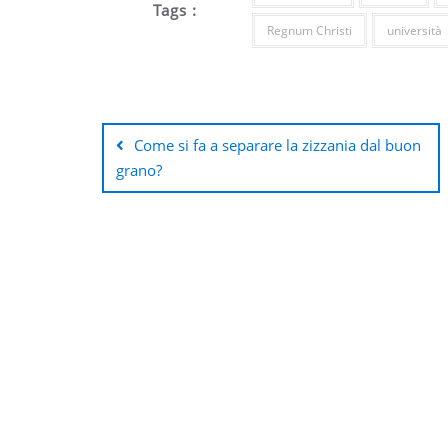
Tags :
Regnum Christi
università
Navigazione
articoli
Come si fa a separare la zizzania dal buon
grano?