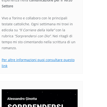
esperienza nella
comunicazione per il Terzo
Settore
Vivo a Torino e collaboro con le principali
testate cattoliche. Ogni settimana mi trovi in
edicola su
“Il Corriere della Valle”
con la
rubrica
“Sorprendersi con Dio”
. Nei ritagli di
tempo mi sto cimentando nella scrittura di un
romanzo.
Per altre informazioni puoi consultare questo
link