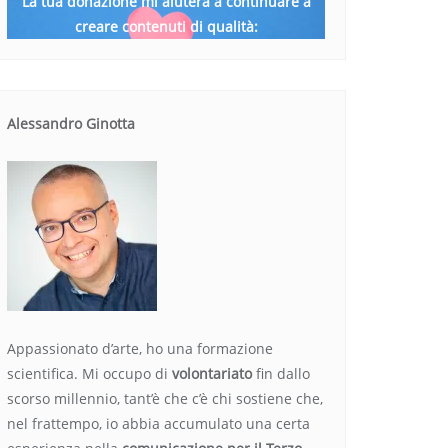
La tua donazione mi aiuterà a continuare a
creare contenuti di qualità:
Alessandro Ginotta
Appassionato d’arte, ho una formazione
scientifica. Mi occupo di
volontariato
fin dallo
scorso millennio, tant’è che c’è chi sostiene che,
nel frattempo, io abbia accumulato una certa