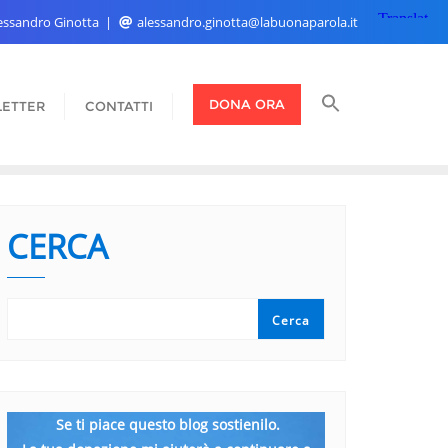
Alessandro Ginotta
alessandro.ginotta@labuonaparola.it
DONA ORA
ETTER
CONTATTI
CERCA
Cerca
Se ti piace questo blog sostienilo.