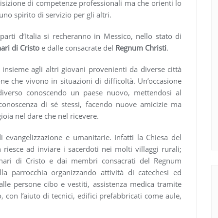
sizione di competenze professionali ma che orienti lo
o spirito di servizio per gli altri.
arti d’Italia si recheranno in Messico, nello stato di
ari di Cristo
e dalle consacrate del
Regnum Christi
.
insieme agli altri giovani provenienti da diverse città
one che vivono in situazioni di difficoltà. Un’occasione
 diverso conoscendo un paese nuovo, mettendosi al
 conoscenza di sé stessi, facendo nuove amicizie ma
oia nel dare che nel ricevere.
di evangelizzazione e umanitarie. Infatti la Chiesa del
riesce ad inviare i sacerdoti nei molti villaggi rurali;
onari di Cristo e dai membri consacrati del Regnum
ella parrocchia organizzando attività di catechesi ed
lle persone cibo e vestiti, assistenza medica tramite
 con l’aiuto di tecnici, edifici prefabbricati come aule,