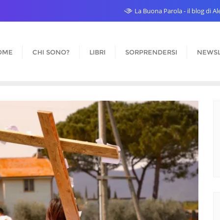
La Buona Parola - il blog di 
OME
CHI SONO?
LIBRI
SORPRENDERSI
NEWSL