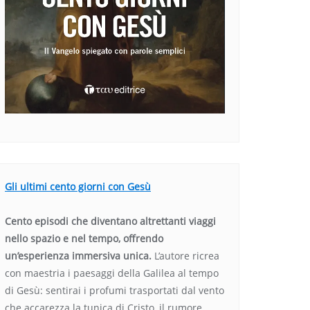
Gli ultimi cento giorni con Gesù
Cento episodi che diventano altrettanti viaggi
nello spazio e nel tempo, offrendo
un’esperienza immersiva unica.
L’autore ricrea
con maestria i paesaggi della Galilea al tempo
di Gesù: sentirai i profumi trasportati dal vento
che accarezza la tunica di Cristo, il rumore