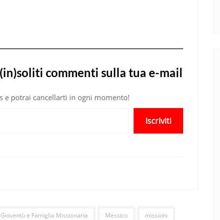
(in)soliti commenti sulla tua e-mail
atis e potrai cancellarti in ogni momento!
Iscriviti
Gioventù e Famiglia Missionaria
Messico
missioni