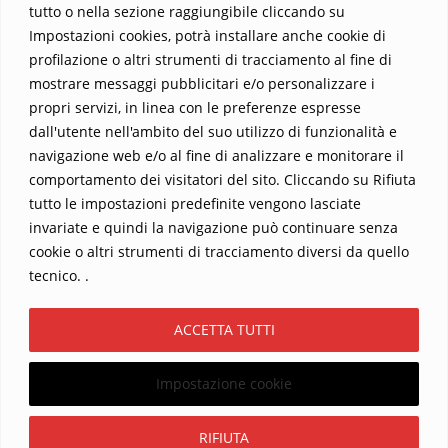
tutto o nella sezione raggiungibile cliccando su
Impostazioni cookies, potrà installare anche cookie di
profilazione o altri strumenti di tracciamento al fine di
mostrare messaggi pubblicitari e/o personalizzare i
propri servizi, in linea con le preferenze espresse
dall'utente nell'ambito del suo utilizzo di funzionalità e
navigazione web e/o al fine di analizzare e monitorare il
comportamento dei visitatori del sito. Cliccando su Rifiuta
tutto le impostazioni predefinite vengono lasciate
Home
Contatti
invariate e quindi la navigazione può continuare senza
cookie o altri strumenti di tracciamento diversi da quello
Sostieni La Buona Parola – dona 5 €, 10 €, 25 €… il tuo contributo
tecnico. .
conta
Chi sono? Alessandro Ginotta, scrittore
ACCETTA TUTTI
I viaggi dell’anima
Catechesi
Libri
Informativa Privacy
Impostazione cookie
Copyright ©2026 La buona Parola . All rights reserved.
Powered by
WordPress
&
Designed by
Bizberg Themes
Iscriviti
RIFIUTA