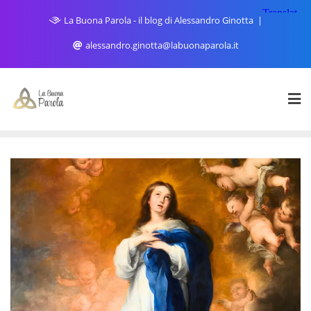
Skip
La Buona Parola - il blog di Alessandro Ginotta
to
content
alessandro.ginotta@labuonaparola.it