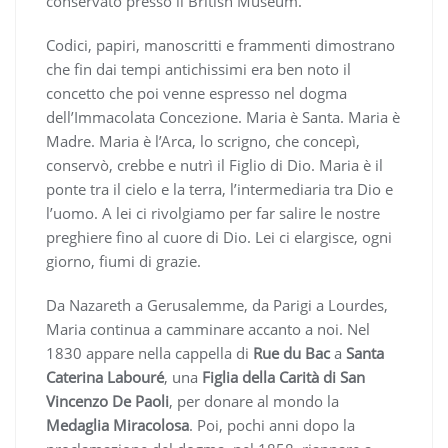
conservato presso il British Museum.
Codici, papiri, manoscritti e frammenti dimostrano
che fin dai tempi antichissimi era ben noto il
concetto che poi venne espresso nel dogma
dell’Immacolata Concezione. Maria è Santa. Maria è
Madre. Maria è l’Arca, lo scrigno, che concepì,
conservò, crebbe e nutrì il Figlio di Dio. Maria è il
ponte tra il cielo e la terra, l’intermediaria tra Dio e
l’uomo. A lei ci rivolgiamo per far salire le nostre
preghiere fino al cuore di Dio. Lei ci elargisce, ogni
giorno, fiumi di grazie.
Da Nazareth a Gerusalemme, da Parigi a Lourdes,
Maria continua a camminare accanto a noi. Nel
1830 appare nella cappella di
Rue du Bac
a
Santa
Caterina Labouré
, una
Figlia della Carità di San
Vincenzo De Paoli
, per donare al mondo la
Medaglia Miracolosa
. Poi, pochi anni dopo la