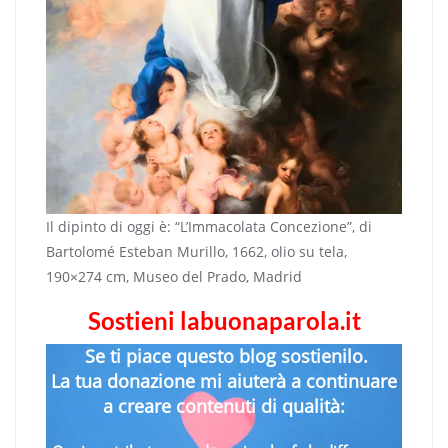
Il dipinto di oggi è: “L’Immacolata Concezione”, di
Bartolomé Esteban Murillo, 1662, olio su tela,
190×274 cm, Museo del Prado, Madrid
Sostieni labuonaparola.it
Se ti piace questo blog sostienilo.
La tua donazione mi aiuterà a continuare
a creare contenuti di qualità: