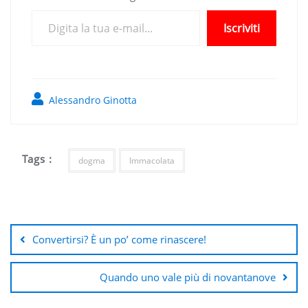
Digita la tua e-mail...
Iscriviti
Alessandro Ginotta
Tags :
dogma
Immacolata
Navigazione
articoli
Convertirsi? È un po’ come rinascere!
Quando uno vale più di novantanove