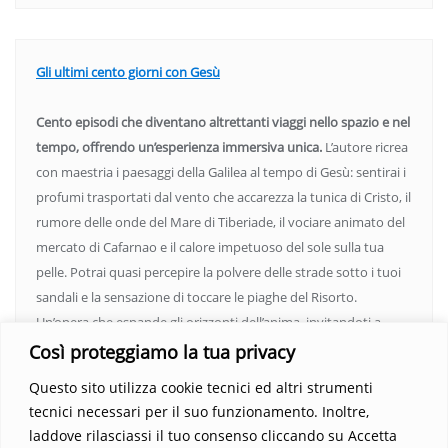
Gli ultimi cento giorni con Gesù
Cento episodi che diventano altrettanti viaggi nello spazio e nel
tempo, offrendo un’esperienza immersiva unica.
L’autore ricrea
con maestria i paesaggi della Galilea al tempo di Gesù: sentirai i
profumi trasportati dal vento che accarezza la tunica di Cristo, il
rumore delle onde del Mare di Tiberiade, il vociare animato del
mercato di Cafarnao e il calore impetuoso del sole sulla tua
pelle. Potrai quasi percepire la polvere delle strade sotto i tuoi
sandali e la sensazione di toccare le piaghe del Risorto.
Un’opera che espande gli orizzonti dell’anima, invitandoti a
vedere oltre i confini del conosciuto. Scopri un mondo in cui
Così proteggiamo la tua privacy
fede e realtà si fondono, rendendo ogni pagina un’esperienza
Questo sito utilizza cookie tecnici ed altri strumenti
indimenticabile.
Non perdere l’occasione di immergerti in
tecnici necessari per il suo funzionamento. Inoltre,
questo viaggio straordinario. Acquista il libro e lascia che la
laddove rilasciassi il tuo consenso cliccando su Accetta
Parola trasformi la tua vita
.