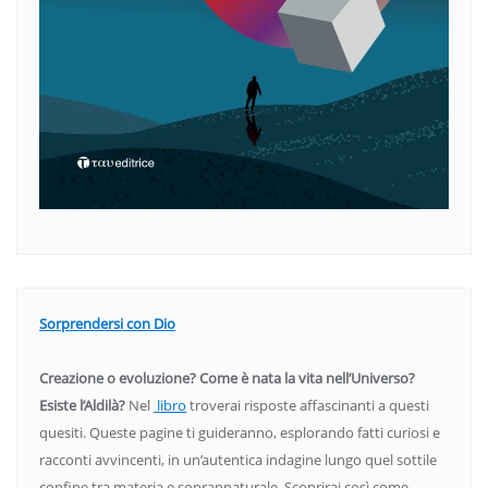
Sorprendersi con Dio
Creazione o evoluzione? Come è nata la vita nell’Universo?
Esiste l’Aldilà?
Nel
libro
troverai risposte affascinanti a questi
quesiti. Queste pagine ti guideranno, esplorando fatti curiosi e
racconti avvincenti, in un’autentica indagine lungo quel sottile
confine tra materia e soprannaturale. Scoprirai così come