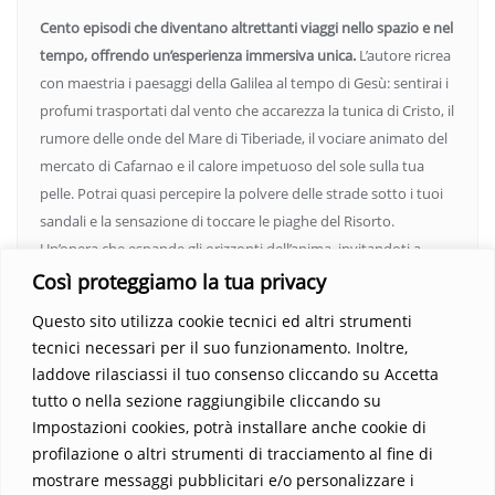
Cento episodi che diventano altrettanti viaggi nello spazio e nel
tempo, offrendo un’esperienza immersiva unica.
L’autore ricrea
con maestria i paesaggi della Galilea al tempo di Gesù: sentirai i
profumi trasportati dal vento che accarezza la tunica di Cristo, il
rumore delle onde del Mare di Tiberiade, il vociare animato del
mercato di Cafarnao e il calore impetuoso del sole sulla tua
pelle. Potrai quasi percepire la polvere delle strade sotto i tuoi
sandali e la sensazione di toccare le piaghe del Risorto.
Un’opera che espande gli orizzonti dell’anima, invitandoti a
vedere oltre i confini del conosciuto. Scopri un mondo in cui
Così proteggiamo la tua privacy
fede e realtà si fondono, rendendo ogni pagina un’esperienza
Questo sito utilizza cookie tecnici ed altri strumenti
indimenticabile.
Non perdere l’occasione di immergerti in
tecnici necessari per il suo funzionamento. Inoltre,
questo viaggio straordinario. Acquista il libro e lascia che la
laddove rilasciassi il tuo consenso cliccando su Accetta
Parola trasformi la tua vita
.
tutto o nella sezione raggiungibile cliccando su
Impostazioni cookies, potrà installare anche cookie di
profilazione o altri strumenti di tracciamento al fine di
mostrare messaggi pubblicitari e/o personalizzare i