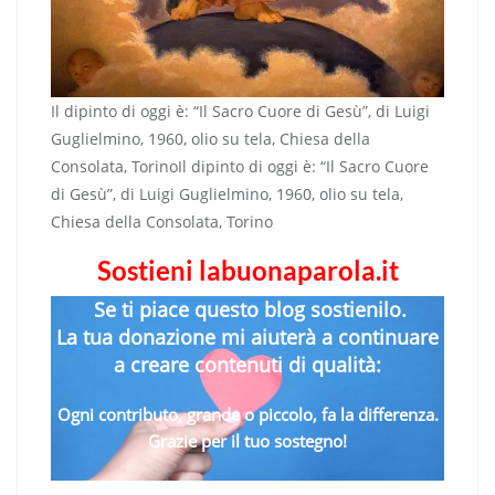
Il dipinto di oggi è: “Il Sacro Cuore di Gesù”, di Luigi
Guglielmino, 1960, olio su tela, Chiesa della
Consolata, TorinoIl dipinto di oggi è: “Il Sacro Cuore
di Gesù”, di Luigi Guglielmino, 1960, olio su tela,
Chiesa della Consolata, Torino
Sostieni labuonaparola.it
Se ti piace questo blog sostienilo.
La tua donazione mi aiuterà a continuare
a creare contenuti di qualità:
Ogni contributo, grande o piccolo, fa la differenza.
Grazie per il tuo sostegno!