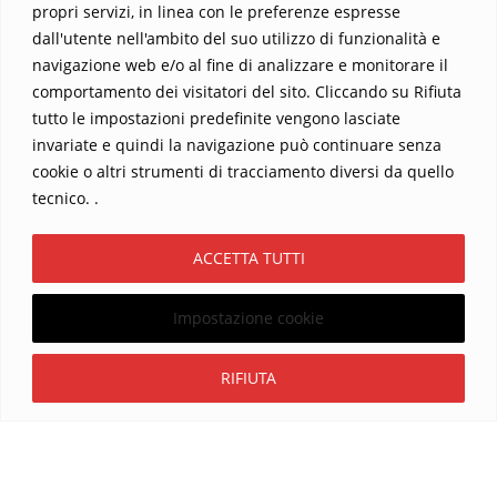
propri servizi, in linea con le preferenze espresse
dall'utente nell'ambito del suo utilizzo di funzionalità e
navigazione web e/o al fine di analizzare e monitorare il
comportamento dei visitatori del sito. Cliccando su Rifiuta
tutto le impostazioni predefinite vengono lasciate
Home
Contatti
invariate e quindi la navigazione può continuare senza
cookie o altri strumenti di tracciamento diversi da quello
Sostieni La Buona Parola – dona 5 €, 10 €, 25 €… il tuo contributo
tecnico. .
conta
Chi sono? Alessandro Ginotta, scrittore
ACCETTA TUTTI
I viaggi dell’anima
Catechesi
Libri
Informativa Privacy
Impostazione cookie
Copyright ©2026 La buona Parola . All rights reserved.
Powered by
WordPress
&
Designed by
Bizberg Themes
Iscriviti
RIFIUTA