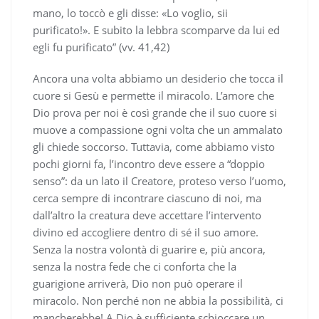
mano, lo toccò e gli disse: «Lo voglio, sii
purificato!». E subito la lebbra scomparve da lui ed
egli fu purificato” (vv. 41,42)
Ancora una volta abbiamo un desiderio che tocca il
cuore si Gesù e permette il miracolo. L’amore che
Dio prova per noi è così grande che il suo cuore si
muove a compassione ogni volta che un ammalato
gli chiede soccorso. Tuttavia, come abbiamo visto
pochi giorni fa, l’incontro deve essere a “doppio
senso”: da un lato il Creatore, proteso verso l’uomo,
cerca sempre di incontrare ciascuno di noi, ma
dall’altro la creatura deve accettare l’intervento
divino ed accogliere dentro di sé il suo amore.
Senza la nostra volontà di guarire e, più ancora,
senza la nostra fede che ci conforta che la
guarigione arriverà, Dio non può operare il
miracolo. Non perché non ne abbia la possibilità, ci
mancherebbe! A Dio è sufficiente schioccare un