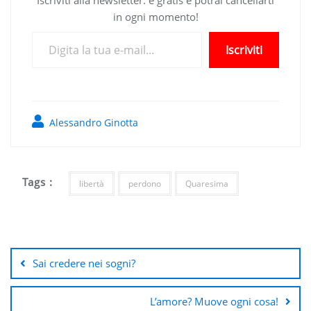
Iscriviti alla newsletter: è gratis e potrai cancellarti
in ogni momento!
Digita la tua e-mail...
Iscriviti
Alessandro Ginotta
Tags :
libertà
perdono
Quaresima
Navigazione
articoli
Sai credere nei sogni?
L’amore? Muove ogni cosa!