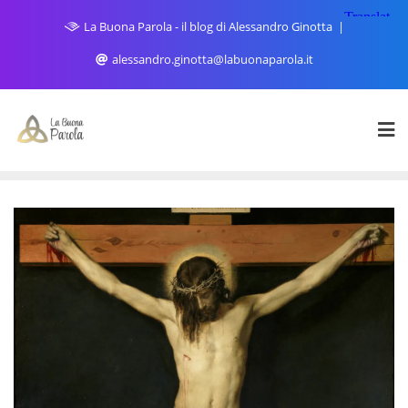
Skip
La Buona Parola - il blog di Alessandro Ginotta
to
content
alessandro.ginotta@labuonaparola.it