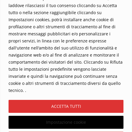
questo viaggio straordinario. Acquista il libro e lascia che la
laddove rilasciassi il tuo consenso cliccando su Accetta
Parola trasformi la tua vita
.
tutto o nella sezione raggiungibile cliccando su
Impostazioni cookies, potrà installare anche cookie di
profilazione o altri strumenti di tracciamento al fine di
mostrare messaggi pubblicitari e/o personalizzare i
propri servizi, in linea con le preferenze espresse
dall'utente nell'ambito del suo utilizzo di funzionalità e
navigazione web e/o al fine di analizzare e monitorare il
comportamento dei visitatori del sito. Cliccando su Rifiuta
tutto le impostazioni predefinite vengono lasciate
Home
Contatti
invariate e quindi la navigazione può continuare senza
cookie o altri strumenti di tracciamento diversi da quello
Sostieni La Buona Parola – dona 5 €, 10 €, 25 €… il tuo contributo
tecnico. .
conta
Chi sono? Alessandro Ginotta, scrittore
ACCETTA TUTTI
I viaggi dell’anima
Catechesi
Libri
Informativa Privacy
Impostazione cookie
Copyright ©2026 La buona Parola . All rights reserved.