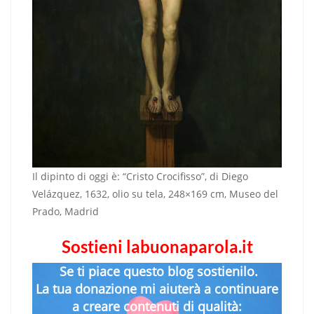
Il dipinto di oggi è: “Cristo Crocifisso”, di Diego
Velázquez, 1632, olio su tela, 248×169 cm, Museo del
Prado, Madrid
Sostieni labuonaparola.it
Se ti piace questo blog sostienilo.
La tua donazione mi aiuterà a continuare
a creare contenuti di qualità: