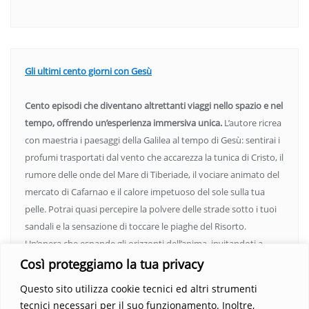
Gli ultimi cento giorni con Gesù
Cento episodi che diventano altrettanti viaggi nello spazio e nel
tempo, offrendo un’esperienza immersiva unica.
L’autore ricrea
con maestria i paesaggi della Galilea al tempo di Gesù: sentirai i
profumi trasportati dal vento che accarezza la tunica di Cristo, il
rumore delle onde del Mare di Tiberiade, il vociare animato del
mercato di Cafarnao e il calore impetuoso del sole sulla tua
pelle. Potrai quasi percepire la polvere delle strade sotto i tuoi
sandali e la sensazione di toccare le piaghe del Risorto.
Un’opera che espande gli orizzonti dell’anima, invitandoti a
vedere oltre i confini del conosciuto. Scopri un mondo in cui
Così proteggiamo la tua privacy
fede e realtà si fondono, rendendo ogni pagina un’esperienza
Questo sito utilizza cookie tecnici ed altri strumenti
indimenticabile.
Non perdere l’occasione di immergerti in
tecnici necessari per il suo funzionamento. Inoltre,