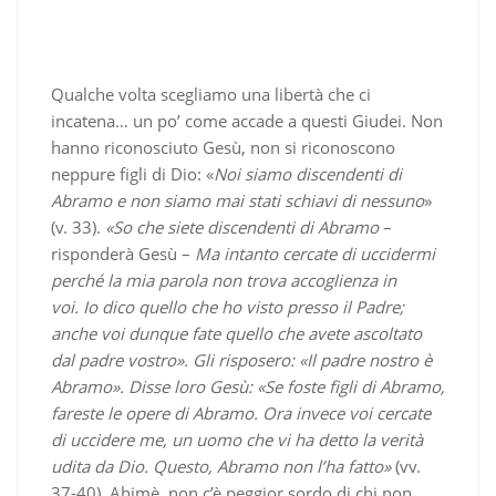
Qualche volta scegliamo una libertà che ci
incatena… un po’ come accade a questi Giudei. Non
hanno riconosciuto Gesù, non si riconoscono
neppure figli di Dio: «
Noi siamo discendenti di
Abramo e non siamo mai stati schiavi di nessuno
»
(v. 33).
«So che siete discendenti di Abramo
–
risponderà Gesù –
Ma intanto cercate di uccidermi
perché la mia parola non trova accoglienza in
voi. Io dico quello che ho visto presso il Padre;
anche voi dunque fate quello che avete ascoltato
dal padre vostro». Gli risposero: «Il padre nostro è
Abramo». Disse loro Gesù: «Se foste figli di Abramo,
fareste le opere di Abramo. Ora invece voi cercate
di uccidere me, un uomo che vi ha detto la verità
udita da Dio. Questo, Abramo non l’ha fatto»
(vv.
37-40). Ahimè, non c’è peggior sordo di chi non